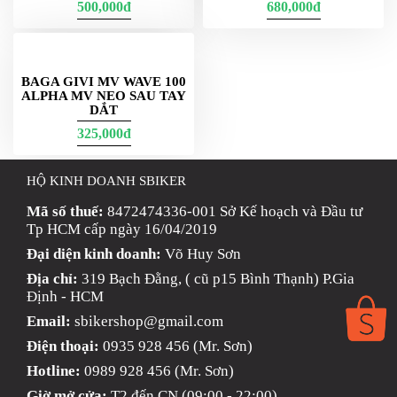
500,000đ
680,000đ
BAGA GIVI MV WAVE 100
ALPHA MV NEO SAU TAY
DẮT
325,000đ
HỘ KINH DOANH SBIKER
Mã số thuế:
8472474336-001 Sở Kế hoạch và Đầu tư
Tp HCM cấp ngày 16/04/2019
Đại diện kinh doanh:
Võ Huy Sơn
Địa chỉ:
319 Bạch Đằng, ( cũ p15 Bình Thạnh) P.Gia
Định - HCM
Email:
sbikershop@gmail.com
Điện thoại:
0935 928 456 (Mr. Sơn)
Hotline:
0989 928 456 (Mr. Sơn)
Giờ mở cửa:
T2 đến CN (09:00 - 22:00)