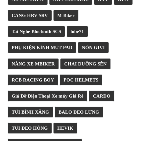
PKL
ĐỒ
CẢNG HRV SRV
M-Biker
CHƠI
PG1
PHỤ
Tai Nghe Bluetooth SCS
lube71
KIỆN
YAMAHA
PHỤ KIỆN KÍNH MÚT PAD
NÓN GIVI
PG-
1
NÂNG XE MBIKER
CHAI DƯỠNG SÊN
CẢNG
GIVI
RCB RACING BOY
POC HELMETS
ZR
ĐỒ
Giá Đỡ Điện Thoại Xe máy Giá Rẻ
CARDO
CHƠI
XE
PHỤ
TÚI BÌNH XĂNG
BALO ĐEO LƯNG
KIỆN
XSR
TÚI ĐEO HÔNG
HEVIK
155