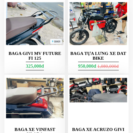
BAGA GIVI MV FUTURE
BAGA TỰA LƯNG XE DAT
FI 125
BIKE
325,000đ
950,000đ
1,080,000đ
BAGA XE VINFAST
BAGA XE ACRUZO GIVI