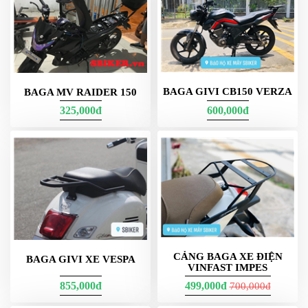
DẪN
MUA
HÀNG
BAGA GIVI CB150 VERZA
BAGA MV RAIDER 150
325,000đ
600,000đ
CẢNG BAGA XE ĐIỆN
BAGA GIVI XE VESPA
VINFAST IMPES
855,000đ
499,000đ
700,000đ