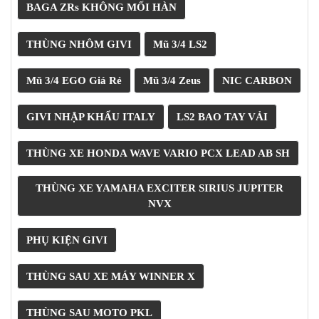
ÁO
BAGA ZRs KHÔNG MỐI HÀN
MƯA
GIVI
THÙNG NHÔM GIVI
Mũ 3/4 LS2
GĂNG
TAY
Mũ 3/4 EGO Giá Rẻ
Mũ 3/4 Zeus
NIC CARBON
MOTO
DƯỠNG
GIVI NHẬP KHẨU ITALY
LS2 BAO TAY VẢI
SÊN
BALO
THÙNG XE HONDA WAVE VARIO PCX LEAD AB SH
TÚI
ĐEO
THÙNG XE YAMAHA EXCITER SIRIUS JUPITER
GIVI
NVX
GIÀY
MOTO
PHỤ KIỆN GIVI
ÁO
GIÁP
THÙNG SAU XE MÁY WINNER X
MOTO
THÙNG SAU MOTO PKL
TAI