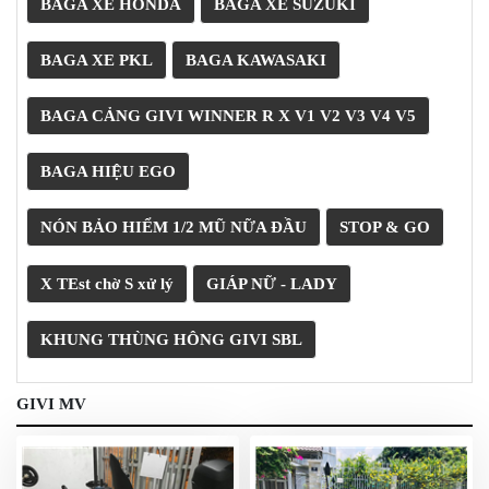
BAGA XE HONDA
BAGA XE SUZUKI
PHỤ
KIỆN
BAGA XE PKL
BAGA KAWASAKI
PHƯỢT
ĐỒ
BAGA CẢNG GIVI WINNER R X V1 V2 V3 V4 V5
CHƠI
MOTO
PHỤ
BAGA HIỆU EGO
KIỆN
MBIKER
NÓN BẢO HIỂM 1/2 MŨ NỮA ĐẦU
STOP & GO
HCM
SẢN
X TEst chờ S xử lý
GIÁP NỮ - LADY
PHẨM
MỚI
KHUNG THÙNG HÔNG GIVI SBL
BLOG
PHƯỢT
GIVI MV
LIÊN
HỆ
HƯỚNG