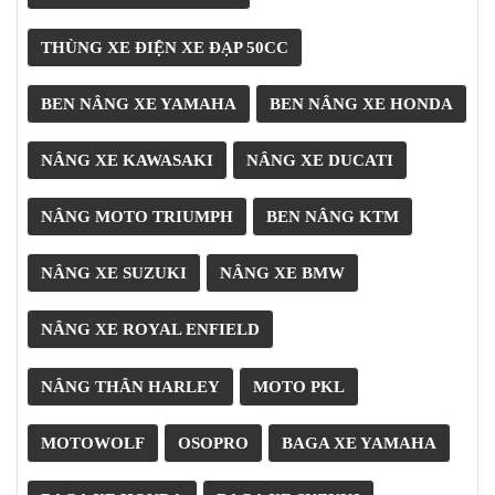
NGHE
GẮN
THÙNG XE ĐIỆN XE ĐẠP 50CC
MŨ
BẢO
BEN NÂNG XE YAMAHA
BEN NÂNG XE HONDA
HIỂM
BỘ
NÂNG XE KAWASAKI
NÂNG XE DUCATI
VÁ
XE
STOP
NÂNG MOTO TRIUMPH
BEN NÂNG KTM
AND
GO
NÂNG XE SUZUKI
NÂNG XE BMW
PHỤ
KIỆN
NÂNG XE ROYAL ENFIELD
MOTOWOLF
KẸP
NÂNG THÂN HARLEY
MOTO PKL
ĐIỆN
THOẠI
MOTOWOLF
OSOPRO
BAGA XE YAMAHA
XE
MÁY