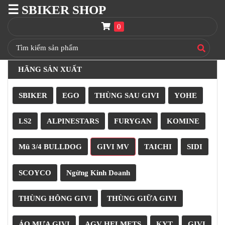
☰ SBIKER SHOP
SBIKER
SHOP
0
TRANG
CHỦ
HÃNG SẢN XUẤT
THÙNG
GIVI
SBIKER
EGO
THÙNG SAU GIVI
YOHE
BAGA
GIVI
HRX
LS2
ALPINESTARS
FURYGAN
KOMINE
NÓN
Mũ 3/4 BULLDOG
GIVI MV
TAICHI
SIDI
BẢO
HIỂM
FULLFACE
SCOYCO
Ngừng Kinh Doanh
BEN
NÂNG
THÙNG HÔNG GIVI
THÙNG GIỮA GIVI
XE
MOTO
ÁO MƯA GIVI
AGV HELMETS
KYT
GIVI