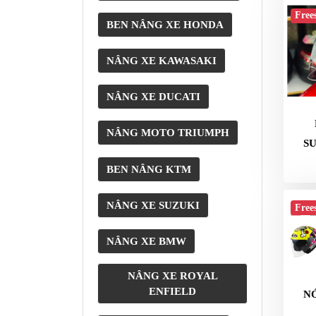
Free
BEN NÂNG XE HONDA
NÂNG XE KAWASAKI
NÂNG XE DUCATI
NÂNG MOTO TRIUMPH
S
BEN NÂNG KTM
NÂNG XE SUZUKI
Free
NÂNG XE BMW
NÂNG XE ROYAL
ENFIELD
NÓ