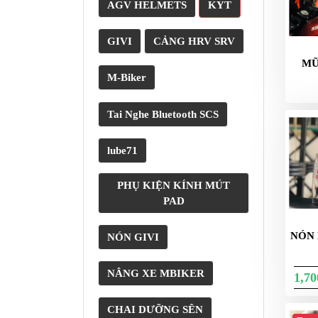
XE
AGV HELMETS
KYT
PHỤ
KIỆN
GIVI
CẢNG HRV SRV
XSR
MŨ
155
M-Biker
ÁO
MƯA
Tai Nghe Bluetooth SCS
GIVI
lube71
GĂNG
TAY
PHỤ KIỆN KÍNH MÚT
MOTO
PAD
DƯỠNG
SÊN
NÓN 
NÓN GIVI
BALO
NÂNG XE MBIKER
1,7
TÚI
ĐEO
GIVI
CHAI DƯỠNG SÊN