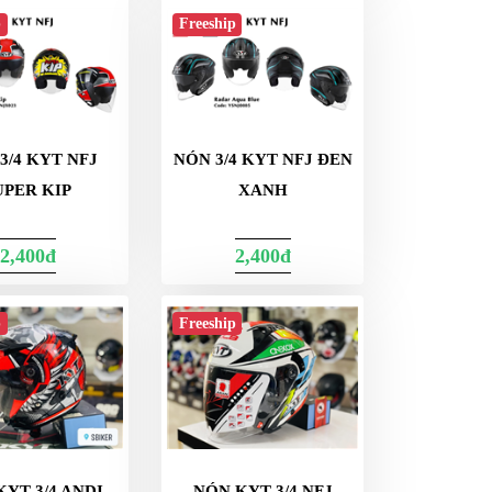
p
Freeship
3/4 KYT NFJ
NÓN 3/4 KYT NFJ ĐEN
UPER KIP
XANH
2,400đ
2,400đ
p
Freeship
YT 3/4 ANDI
NÓN KYT 3/4 NFJ