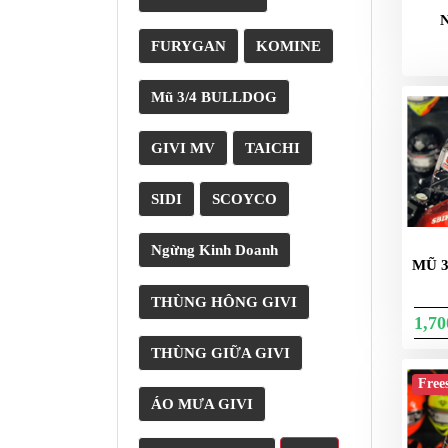
NÂNG
XE
FURYGAN
KOMINE
MOTO
PKL
Mũ 3/4 BULLDOG
ĐỒ
CHƠI
GIVI MV
TAICHI
PG1
PHỤ
SIDI
SCOYCO
KIỆN
YAMAHA
Ngừng Kinh Doanh
PG-
MŨ 
1
THÙNG HÔNG GIVI
CẢNG
1,7
GIVI
THÙNG GIỮA GIVI
ZR
Free
ĐỒ
ÁO MƯA GIVI
CHƠI