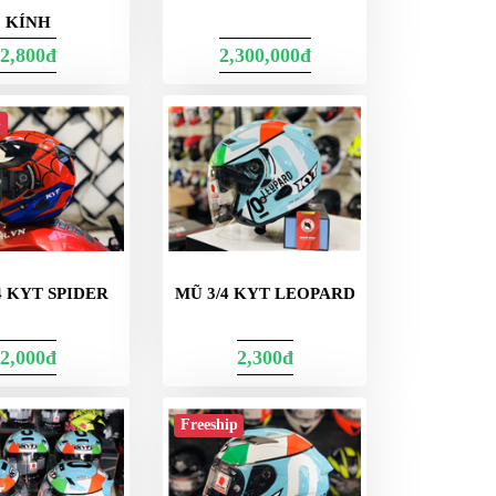
KÍNH
2,800đ
2,300,000đ
p
4 KYT SPIDER
MŨ 3/4 KYT LEOPARD
2,000đ
2,300đ
Freeship