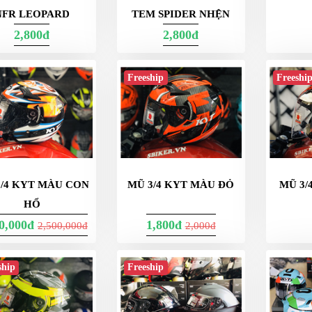
NFR LEOPARD
TEM SPIDER NHỆN
2,800đ
2,800đ
Freeship
Freeshi
3/4 KYT MÀU CON
MŨ 3/4 KYT MÀU ĐỎ
MŨ 3/
HỔ
00,000đ
1,800đ
2,500,000đ
2,000đ
ship
Freeship