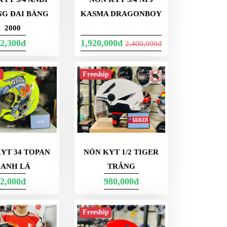
NG ĐAI BÀNG
KASMA DRAGONBOY
2000
2,300đ
1,920,000đ
2,400,000đ
p
Freeship
YT 34 TOPAN
NÓN KYT 1/2 TIGER
XANH LÁ
TRẮNG
2,000đ
980,000đ
Freeship