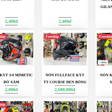
GILA
2,400đ
2,400đ
ship
Freeship
Freeshi
KYT 3/4 MIMETIC
NÓN FULLFACE KYT
NÓN K
ĐỎ XÁM
TT COURSE ĐEN BÓNG
2,000đ
2,600,000đ
ship