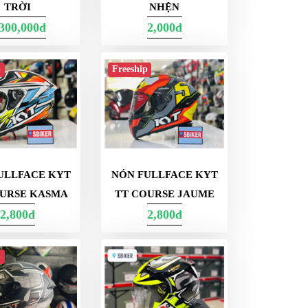
TRỜI
NHỆN
,300,000đ
2,000đ
p
Freeship
ULLFACE KYT
NÓN FULLFACE KYT
OURSE KASMA
TT COURSE JAUME
2,800đ
2,800đ
p