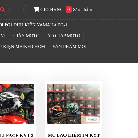
GIỎ HÀNG
0
Sản phẩm
I PG1 PHỤ KIỆN YAMAHA PG-1
IVI
GIÀY MOTO
ÁO GIÁP MOTO
Ụ KIỆN MBIKER HCM
SẢN PHẨM MỚI
p
MŨ BẢO HIỂM 3/4 KYT
LLFACE KYT 2