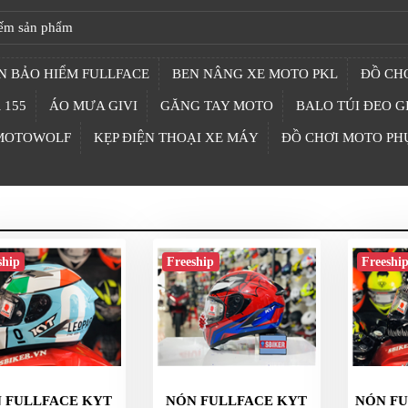
N BẢO HIỂM FULLFACE
BEN NÂNG XE MOTO PKL
ĐỒ CHƠ
 155
ÁO MƯA GIVI
GĂNG TAY MOTO
BALO TÚI ĐEO G
 MOTOWOLF
KẸP ĐIỆN THOẠI XE MÁY
ĐỒ CHƠI MOTO PH
ship
Freeship
Freeshi
 FULLFACE KYT
NÓN FULLFACE KYT
NÓN FU