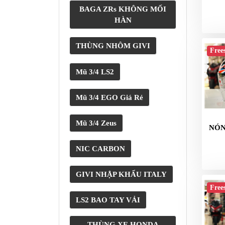
GO
BAGA ZRs KHÔNG MỐI
PHỤ
HÀN
KIỆN
MOTOWOLF
THÙNG NHÔM GIVI
Free
KẸP
Mũ 3/4 LS2
ĐIỆN
THOẠI
Mũ 3/4 EGO Giá Rẻ
XE
MÁY
Mũ 3/4 Zeus
NÓN
PHỤ
KIỆN
NIC CARBON
PHƯỢT
ĐỒ
GIVI NHẬP KHẨU ITALY
CHƠI
Free
MOTO
LS2 BAO TAY VẢI
PHỤ
KIỆN
THÙNG XE HONDA