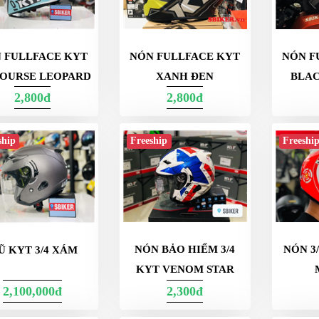
 FULLFACE KYT
NÓN FULLFACE KYT
NÓN F
COURSE LEOPARD
XANH ĐEN
BLA
2,800đ
2,800đ
ship
Freeship
Freeshi
NÓN BẢO HIỂM 3/4
NÓN 3
Ũ KYT 3/4 XÁM
KYT VENOM STAR
2,100,000đ
2,300đ