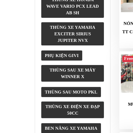
MBIKER
WAVE VARIO PCX LEAD
HCM
AB SH
SẢN
NÓN
THÙNG XE YAMAHA
PHẨM
TT 
EXCITER SIRIUS
MỚI
JUPITER NVX
BLOG
PHƯỢT
PHỤ KIỆN GIVI
Free
LIÊN
THÙNG SAU XE MÁY
HỆ
WINNER X
HƯỚNG
DẪN
THÙNG SAU MOTO PKL
MUA
M
HÀNG
THÙNG XE ĐIỆN XE ĐẠP
50CC
BEN NÂNG XE YAMAHA