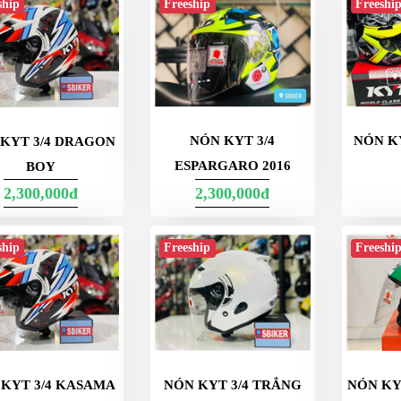
ship
Freeship
Freeshi
NÓN KYT 3/4
NÓN K
KYT 3/4 DRAGON
ESPARGARO 2016
BOY
2,300,000đ
2,300,000đ
ship
Freeship
Freeshi
KYT 3/4 KASAMA
NÓN KYT 3/4 TRẮNG
NÓN KY