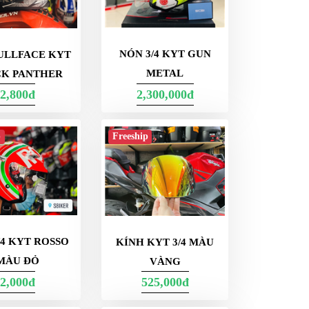
NÓN 3/4 KYT GUN
ULLFACE KYT
METAL
CK PANTHER
2,800đ
2,300,000đ
p
Freeship
/4 KYT ROSSO
KÍNH KYT 3/4 MÀU
MÀU ĐỎ
VÀNG
2,000đ
525,000đ