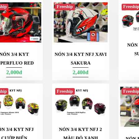
ship
Freeship
Freeshi
NÓN 
S
NÓN 3/4 KYT
NÓN 3/4 KYT NFJ XAVI
UPERFLUO RED
SAKURA
2,000đ
2,400đ
ship
Freeship
Freeshi
N 3/4 KYT NFJ
NÓN 3/4 KYT NFJ 2
CƯỚP BIỂN
MÀU ĐỎ XANH
NÓN K