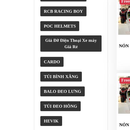
Free
GIÀY
RCB RACING BOY
MOTO
POC HELMETS
ÁO
GIÁP
MOTO
Giá Đỡ Điện Thoại Xe máy
NÓN 
Giá Rẻ
TAI
NGHE
CARDO
GẮN
MŨ
TÚI BÌNH XĂNG
BẢO
Free
HIỂM
BALO ĐEO LƯNG
BỘ
VÁ
TÚI ĐEO HÔNG
XE
STOP
HEVIK
AND
NÓN 