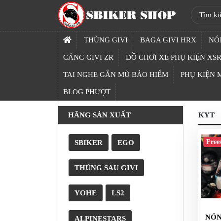
SBIKER
SHOP
THÙNG GIVI
BAGA GIVI HRX
NÓ
TRANG
CẢNG GIVI ZR
ĐỒ CHƠI XE PHỤ KIỆN XSR
CHỦ
TAI NGHE GẮN MŨ BẢO HIỂM
PHỤ KIỆN
THÙNG
BLOG PHƯỢT
GIVI
HÃNG SẢN XUẤT
KYT
BAGA
GIVI
HRX
Free
SBIKER
EGO
NÓN
THÙNG SAU GIVI
BẢO
HIỂM
FULLFACE
YOHE
LS2
BEN
NÓN
ALPINESTARS