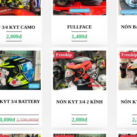
FULLFACE
NÓN B
 3/4 KYT CAMO
2,000đ
1,400đ
Freeship
Freeshi
KYT 3/4 BATTERY
NÓN KYT 3/4 2 KÍNH
NÓN K
00,000đ
2,000đ
2
2,500,000đ