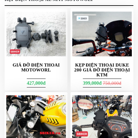
giá điện thoại pkl
GIÁ ĐỠ ĐIỆN THOAI
KẸP ĐIỆN THOẠI DUKE
MOTOWORL
200 GIÁ ĐỠ ĐIỆN THOẠI
Giá đỡ điện thoại cho moto PKL tại Việt Nam: chọn sao
KTM
427,000đ
399,000đ
750,000đ
cho đúng nhu cầu
Moto phân khối lớn (PKL) chạy nhanh, rung nhiều, nên
giá đỡ điện thoại phải ưu tiên
độ chắc
,
giảm rung
,
khóa
an toàn
và
tương thích nhiều kích cỡ máy
. Nhu cầu
phổ biến gồm dẫn đường, theo dõi áp suất lốp/track,
quay hành trình, và sạc khi đi tour dài ngày.