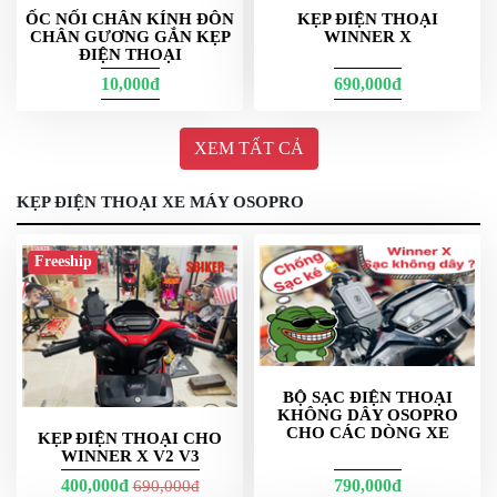
ỐC NỐI CHÂN KÍNH ĐÔN
KẸP ĐIỆN THOẠI
CHÂN GƯƠNG GẮN KẸP
WINNER X
ĐIỆN THOẠI
10,000đ
690,000đ
XEM TẤT CẢ
Kẹp Điện thoại nhôm gắn pkl
KẸP ĐIỆN THOẠI XE MÁY OSOPRO
Tương thích thương hiệu phổ biến
Giá đỡ
Motowolf
Freeship
Nhiều lựa chọn
, cơ cấu
; có
ghi đông/chân kính
khóa nhanh
bản chống rung.
Hỗ trợ điện thoại từ 4.7–6.8 inch (tùy mẫu), có đệm cao
su bảo vệ viền máy.
BỘ SẠC ĐIỆN THOẠI
Kẹp điện thoại
Osopro
KHÔNG DÂY OSOPRO
CHO CÁC DÒNG XE
Thiết kế
chắc tay; tùy chọn
KẸP ĐIỆN THOẠI CHO
ôm 4 góc/khóa trượt
WINNER X V2 V3
.
nhựa/nhôm
Dễ căn góc nhìn, xoay dọc-ngang nhanh; phụ kiện kèm
400,000đ
790,000đ
690,000đ