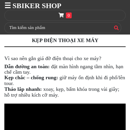
☰ SBIKER SHOP
SBIKER
SHOP
0
TRANG
CHỦ
KẸP ĐIỆN THOẠI XE MÁY
THÙNG
GIVI
BAGA
Vì sao nên gắn giá đỡ điện thoại cho xe máy?
GIVI
Dẫn đường an toàn:
đặt màn hình ngang tầm nhìn, hạn
HRX
chế cầm tay.
Kẹp chắc – chống rung:
giữ máy ổn định khi đi phố/lên
NÓN
tour.
BẢO
Tháo lắp nhanh:
xoay, kẹp, bấm khóa trong vài giây;
HIỂM
hỗ trợ nhiều kích cỡ máy.
FULLFACE
BEN
NÂNG
XE
MOTO