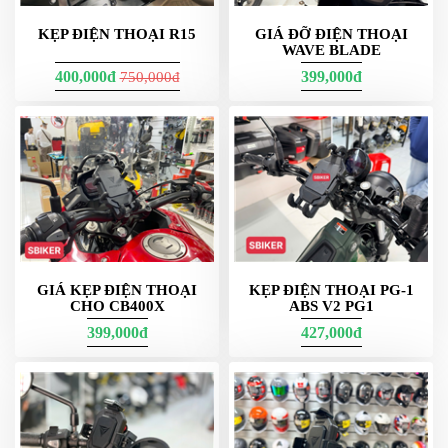
KẸP ĐIỆN THOẠI R15
GIÁ ĐỠ ĐIỆN THOẠI
WAVE BLADE
400,000đ
399,000đ
750,000đ
GIÁ KẸP ĐIỆN THOẠI
KẸP ĐIỆN THOẠI PG-1
Bối cảnh sử dụng thực tế
CHO CB400X
ABS V2 PG1
399,000đ
427,000đ
Đường hỗn hợp đô thị – cao tốc – đèo dốc; nắng nóng,
mưa bất chợt; ghi đông Ø22–28.6 mm, cổ phuộc to; tay
lái nhiều phụ kiện. Vì vậy, cần hệ kẹp linh hoạt, chịu lực
tốt, dễ điều chỉnh góc nhìn.