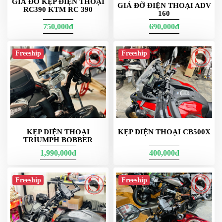
GIÁ ĐỠ KẸP ĐIỆN THOẠI
Chân kính/điểm bắt ốc M8–M10
GIÁ ĐỠ ĐIỆN THOẠI ADV
RC390 KTM RC 390
160
Giải pháp gọn nếu ghi đông kín phụ kiện. Dùng pat
750,000đ
690,000đ
chuyển, tiện cho đi phố và muốn đặt điện thoại cao, gần
tầm mắt.
Freeship
Freeship
KẸP ĐIỆN THOẠI
KẸP ĐIỆN THOẠI CB500X
TRIUMPH BOBBER
1,990,000đ
400,000đ
Freeship
Freeship
gắn giá điện thoại cho winner x
Chất liệu & cơ cấu kẹp