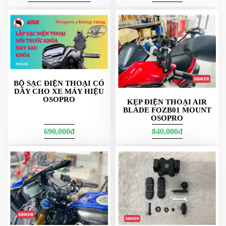
pat ghi đông/chân kính.
BỘ SẠC ĐIỆN THOẠI CÓ
DÂY CHO XE MÁY HIỆU
OSOPRO
KẸP ĐIỆN THOẠI AIR
BLADE FOZB01 MOUNT
OSOPRO
690,000đ
840,000đ
Gái mềm nhỏ gọn
Cách chọn đúng nhu cầu
Đi phố – gọn nhẹ:
ưu tiên
+
hoặc
nhựa kỹ thuật
chân kính
ghi đông Ø15-35
Đi tour – máy lớn:
chọn
nhôm CNC
,
ghi đông Ø25-35
+ khóa chống rung.
Xe nhiều phụ kiện:
lắp
chân kính
để tiết kiệm không