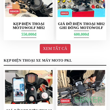
KẸP ĐIỆN THOẠI
GIÁ ĐỠ ĐIỆN THOẠI MH2
MOTOWOLF MH2
GHI ĐÔNG MOTOWOLF
550,000đ
600,000đ
XEM TẤT CẢ
kẹp điện thoại xe ga mẫu mount gọn nhẹ
KẸP ĐIỆN THOẠI XE MÁY MOTO PKL
Vị trí lắp phổ biến trên PKL
Cổ phuộc (fork stem mount)
Hợp sportbike/PKL clip-on khi ghi đông không còn chỗ.
Dùng chốt nở trong lỗ cổ phuộc; cần đo chuẩn đường
kính để chọn đúng kích thước.