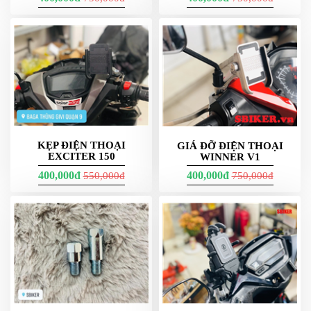
DẪN
MUA
HÀNG
Giá đỡ nhựa nè gắn xe điện vinfast
KẸP ĐIỆN THOẠI
GIÁ ĐỠ ĐIỆN THOẠI
Giá đỡ
nhôm CNC
EXCITER 150
WINNER V1
Ưu
: cứng vững, tuổi thọ cao, khóa/siết chắc; phù hợp
400,000đ
400,000đ
550,000đ
750,000đ
máy lớn, chạy xa.
Nhược
: nặng hơn, chi phí cao hơn; cần lắp đúng lực siết
để bảo vệ ghi đông.