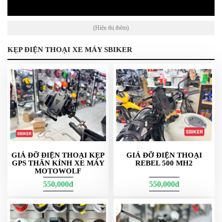
PKL
ĐỒ
(Hiện thị thêm)
CHƠI
PG1
PHỤ
KẸP ĐIỆN THOẠI XE MÁY SBIKER
KIỆN
YAMAHA
PG-
1
CẢNG
GIVI
video giới thiệu kẹp điện thoại nè
ZR
ĐỒ
GIÁ ĐỠ ĐIỆN THOẠI KẸP
GIÁ ĐỠ ĐIỆN THOẠI
CHƠI
GPS THÂN KÍNH XE MÁY
REBEL 500 MH2
XE
MOTOWOLF
PHỤ
550,000đ
550,000đ
KIỆN
XSR
155