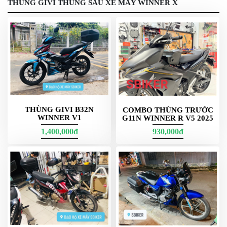
THÙNG GIVI THÙNG SAU XE MÁY WINNER X
Mỗi một thùng gắn xe của Givi đều được thiết kế hiện đại, 
trẻ trung và tinh gọn. Sản phẩm giúp xế yêu tạo nên điểm 
nhấn ấn tượng trong mắt người nhìn.
Sbiker báo giá thùng xe máy Givi mới nhất hiện nay
THÙNG GIVI B32N
COMBO THÙNG TRƯỚC
WINNER V1
G11N WINNER R V5 2025
1,400,000đ
930,000đ