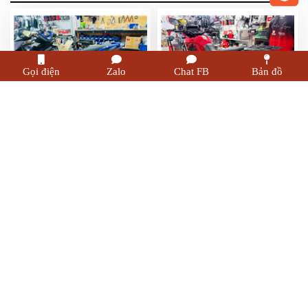
Gọi điện
Zalo
Chat FB
Bản đồ
KHUNG THÙNG HÔNG
BAGA KHUNG HÔNG SBL
SBL EXCITER 150
HONDA NX 500
1,600,000đ
2,700,000đ
Freeship