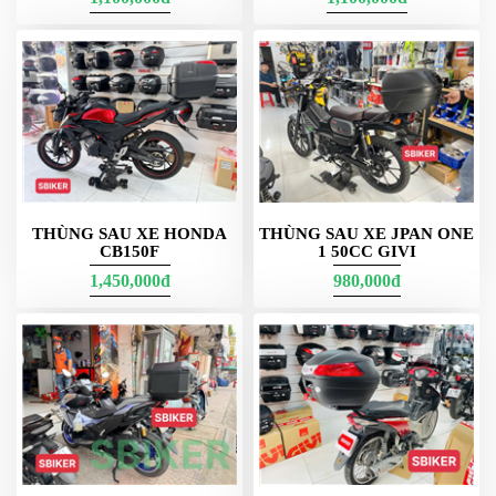
Nếu bạn mua thùng Givi, đừng quên kiểm tra các chương trình theo hàng
năm giá thay đổi nhé
Hy vọng thông tin này hữu ích cho bạn
THÙNG SAU XE HONDA
THÙNG SAU XE JPAN ONE
CB150F
1 50CC GIVI
1,450,000đ
980,000đ
Thùng say xe honda và yamaha
Thùng giữa Givi
Givi Giữa G11N