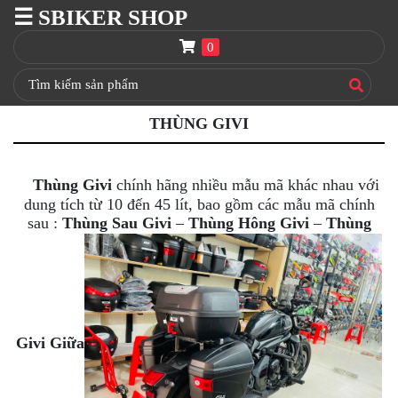
☰ SBIKER SHOP
SBIKER
SHOP
0
TRANG
CHỦ
THÙNG GIVI
THÙNG
GIVI
BAGA
Thùng Givi
chính hãng nhiều mẫu mã khác nhau với
GIVI
dung tích từ 10 đến 45 lít, bao gồm các mẫu mã chính
HRX
sau :
Thùng Sau Givi
–
Thùng Hông Givi
–
Thùng
NÓN
BẢO
HIỂM
FULLFACE
BEN
Givi Giữa
NÂNG
XE
MOTO