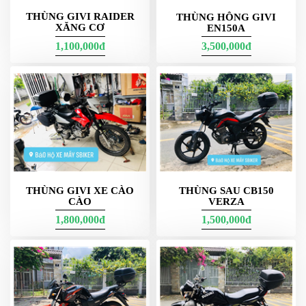
THÙNG GIVI RAIDER
THÙNG HÔNG GIVI
Sbiker bán thùng Givi giá rẻ  - này ảnh chụp sự kiện Malaysia 
XĂNG CƠ
EN150A
nhà máy châu á

1,100,000đ
3,500,000đ
Tại Sbiker, bạn có thể tìm thấy cho mình các loại thùng Givi gắn 
sau, gắn giữa và gắn hông chính hãng giá rẻ. Sản phẩm được 
niêm yết giá bán chỉ từ vài trăm nghìn đồng đến vài triệu đồng 
giúp bạn dễ dàng đặt mua theo túi tiền riêng của mình.
Ngay bây giờ, bạn hãy nhanh chóng liên hệ với Sbiker để được tư 
vấn, báo giá 
thùng Givi 
chi tiết nhất. Chúng tôi sẽ hỗ trợ tận tình 
để bạn được sở hữu món phụ kiện xịn sò nhất cho mình!

THÙNG GIVI XE CÀO
THÙNG SAU CB150
CÀO
VERZA
1,800,000đ
1,500,000đ