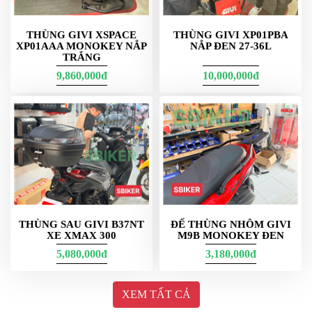
THÙNG GIVI XSPACE
THÙNG GIVI XP01PBA
XP01AAA MONOKEY NẮP
NẮP ĐEN 27-36L
TRẮNG
9,860,000đ
10,000,000đ
Các bạn công an đồng phục ghé shop có ưu đãi ạ :D
Dung tích rộng rãi và khả năng chứa đồ tối ưu
Thùng nhôm GIVI được thiết kế với không gian chứa đồ rộng rãi,
cho phép bạn mang theo đủ các vật dụng cần thiết cho chuyến đi
THÙNG SAU GIVI B37NT
ĐẾ THÙNG NHÔM GIVI
dài ngày. Với các ngăn chứa linh hoạt, bạn có thể dễ dàng phân
XE XMAX 300
M9B MONOKEY ĐEN
chia hành lý và bảo vệ các món đồ quan trọng như máy ảnh, đồ
5,080,000đ
3,180,000đ
điện tử hay quần áo không bị ướt. Dù bạn đi phượt một mình hay
cùng bạn bè, thùng nhôm GIVI luôn đáp ứng tốt nhu cầu chứa
đựng của bạn.
XEM TẤT CẢ
Tính thẩm mỹ cao và dễ dàng lắp đặt