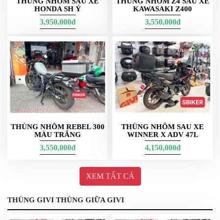
THÙNG NHÔM SAU XE
THÙNG NHÔM Z4 SAU XE
HONDA SH Ý
KAWASAKI Z400
E23NS Givi
3,950,000đ
3,550,000đ
E23NS là bản
23 lít
mang diện mạo hiện đại; một số cấu hình cho
Winner X V3/V4
có
tích hợp xi-nhan
(tùy xe, tùy bộ). Mục tiêu là
tăng nhận diện phía sau, vẫn ưu tiên thao tác nhanh – bền hằng
ngày. Khi lắp, nên dùng jack tương thích để bảo toàn hệ thống
điện zin của xe.
Dạ bản E23n vàng này các bạn cần lắp đèn xi nhan trên thùng
nhé.
THÙNG NHÔM REBEL 300
THÙNG NHÔM SAU XE
MÀU TRẮNG
WINNER X ADV 47L
3,550,000đ
4,150,000đ
XEM TẤT CẢ
THÙNG GIVI THÙNG GIỮA GIVI
còn đây là thung givi hong E23n-s có xi nhan