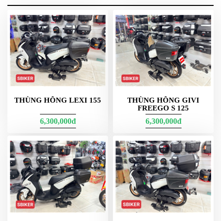
G11n + 1 bộ pass CR + 2 móc treo Honda SH bảo hành trọn đời
ạ.
THÙNG HÔNG LEXI 155
THÙNG HÔNG GIVI
FREEGO S 125
G12N bản nhập Malaysia
6,300,000đ
6,300,000đ
G12N (≈12 lít)
tăng thêm 1 lít so với G11N, dành cho ai muốn
“rộng rãi” hơn chút mà vẫn giữ tổng thể gọn. Khoang vuông vắn,
sắp xếp đồ logic, hạn chế xô lệch. Lý tưởng cho tài xế chạy phố
nhiều, cần thao tác mở nhanh – đóng gọn – khóa an toàn.
G10N mẫu này bỏ cùng K10n
G10N (≈10 lít)
là lựa chọn siêu gọn cho người thích tối giản tuyệt
đối. Đủ đồ thiết yếu: áo mưa mỏng, găng tay, kính/khẩu trang.
Khi cần nâng dung tích tổng thể, có thể phối G10N với cặp thùng