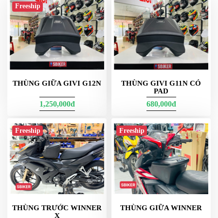
Freeship
E23G730 Thùng Hông
E23G nổi bật với tông
và
, phù hợp người
trắng
xi-nhan tích hợp
thích khác biệt và hay chạy đêm. Khoang 23 lít đủ cho đồ cá
nhân, áo mưa, giày nhẹ. Kết hợp thùng top 27–39 lít phía sau sẽ
tạo set dung tích cân đối cho tour dài mà vẫn đẹp dáng.
Lưu ý cho các bạn là :
mua thùng hông đừng có nghe ngta nói vớ vẩn rồi mua rẻ không
có đâu ạ hàng chính hãng cũng trên 3tr 1 bộ ạ chưa tính phát sinh
THÙNG GIỮA GIVI G12N
THÙNG GIVI G11N CÓ
các bạn toàn đi mua mỗi 2 cái thùng rồi không chọn khung
PAD
xong về bảo sao không có khung hay gắn không vừa ??
1,250,000đ
680,000đ
Freeship
Freeship
THÙNG TRƯỚC WINNER
THÙNG GIỮA WINNER
X