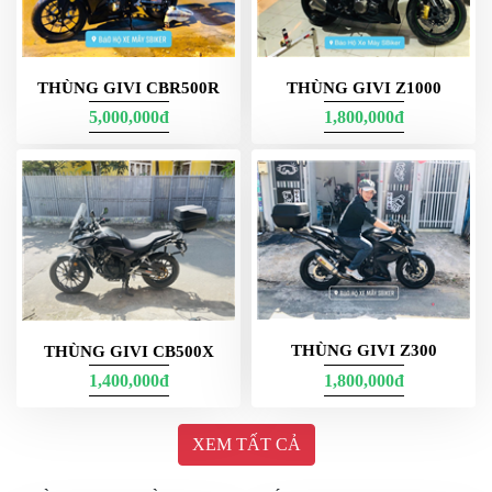
THÙNG GIVI CBR500R
THÙNG GIVI Z1000
5,000,000đ
1,800,000đ
Thùng Givi bền bỉ, chống sốc và chịu nhiệt tốt
Thùng Givi 
được sản xuất theo tiêu chuẩn chất lượng châu Âu 
được ví như là sự lựa chọn ưu việt số 1 bởi vì:
Sản phẩm được làm từ chất liệu cao cấp có khả năng 
chống rỉ sét, chống nứt vỡ và chống sốc tốt.
Thùng Givi theo đó có độ bền cao, giúp người dùng tiết 
kiệm nhiều chi phí sửa chữa hoặc thay mới.
Sản phẩm giúp đồ dùng được bảo quản an toàn trên mọi 
THÙNG GIVI Z300
THÙNG GIVI CB500X
cung đường gồ ghề, dằn xóc và trong mọi điều kiện thời 
1,400,000đ
1,800,000đ
tiết.
Thùng gắn xe hạn chế tối đa các sự cố va quẹt do bạn chở 
XEM TẤT CẢ
đồ dùng quá nhiều. Nhờ vậy mà độ an toàn của người và 
vật cũng được sản phẩm nâng lên gấp 2 lần. 