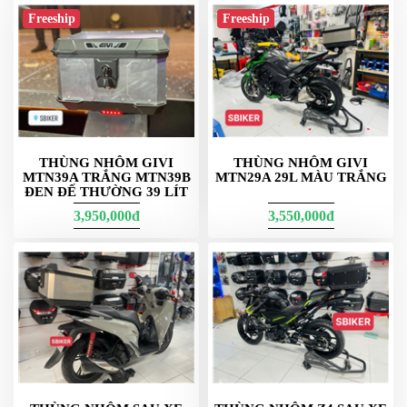
Thùng Hông R15 có đèn xi nhan
Freeship
Freeship
E23N Givi mã vuông nhập malaysia
E23N tăng dung tích
lên 23 lít
, khoang chứa “thoáng” hơn 1 chút
so với E22N. Bản
đen – không đèn
, hợp style tối giản, mạnh mẽ.
Form thùng hơi phồng giúp bỏ áo khoác mỏng/balo dễ hơn, vẫn
đảm bảo gọn đuôi xe. Tải khuyến nghị mỗi bên 5 kg khi dùng
khung SBL đạt chuẩn.
THÙNG NHÔM GIVI
THÙNG NHÔM GIVI
MTN39A TRẮNG MTN39B
MTN29A 29L MÀU TRẮNG
ĐEN ĐẾ THƯỜNG 39 LÍT
3,950,000đ
3,550,000đ
Givi E23N màu đen thùng hông 2 bên