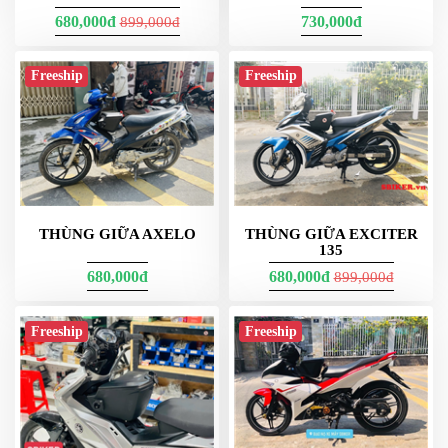
680,000đ
730,000đ
899,000đ
Dạ đây là thung hong Givi E23g730 màu nắp trắng nha các bạn
trong ảnh - 1 baga - 2 khung hông - 2 thùng 5 món đó ạ
Freeship
Freeship
THÙNG GIỮA AXELO
THÙNG GIỮA EXCITER
135
680,000đ
680,000đ
899,000đ
Freeship
Freeship
Thùng Givi là thùng gắn xe máy của hãng Givi
Bảng Giá Thùng Givi Chính Hãng :
Dưới đây là
bảng giá thùng GIVI nhựa chính hãng (Made in
Malaysia)
tại Việt Nam, cập nhật 2024. Các mẫu thùng này bao gồm các