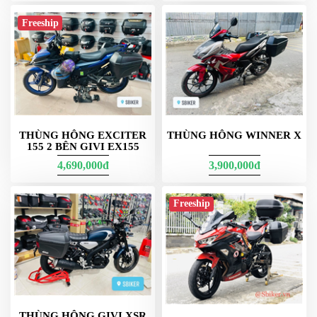
DẪN
Freeship
MUA
HÀNG
E22n + 2 khung thùng hông xe công an - quân dụng
E22NS Givi
E22NS là biến thể nâng cấp ngoại hình từ E22N: giữ
dung tích 22
THÙNG HÔNG EXCITER
THÙNG HÔNG WINNER X
lít
, nhấn mạnh các đường gân sắc nét, phản quang nổi khối hơn
155 2 BÊN GIVI EX155
để tăng nhận diện. Dành cho anh em thích vẻ hiện đại mà vẫn giữ
ưu điểm gọn – nhẹ – dễ bảo dưỡng. Kết hợp tốt với khung hông
4,690,000đ
3,900,000đ
SBL đúng đời xe để đạt độ ổn định khi chạy xa.
Freeship
Video thùng hông givi nè
THÙNG HÔNG GIVI XSR