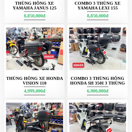
hông E22/E23 để vẫn giữ trọng tâm xe hài hòa.
THÙNG HÔNG XE
COMBO 3 THÙNG XE
YAMAHA JANUS 125
YAMAHA LEXI 155
8,850,000đ
8,850,000đ
Thùng Giữa Givi - g12n + móc win xe đỏ - g11n xe xanh - G10n
xe win 150 đỏ bên phải - all kèm pass sẵn ạ móc mua thêm
THÙNG HÔNG XE HONDA
COMBO 3 THÙNG HÔNG
VISION 110
HONDA SH 350I 3 THÙNG
4,999,000đ
6,900,000đ