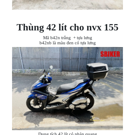
Thùng 42 lít cho nvx 155
Mã b42n trắng + tựa lưng
b42nb là màu đen có tựa lưng
Dung tích 42 lít có phản quang