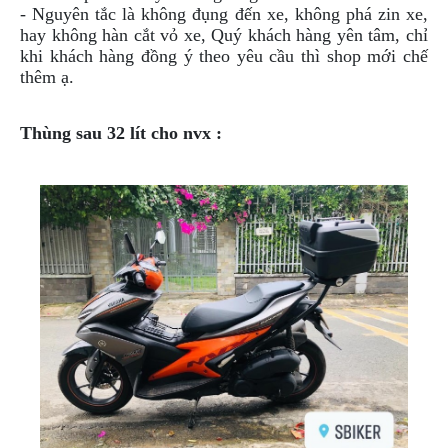
ÁO
-
Nguyên
tắc là không đụng đến xe, không phá zin xe,
MƯA
hay không hàn cắt vỏ xe, Quý khách hàng yên tâm, chỉ
GIVI
khi khách hàng
đồng
ý theo yêu cầu thì shop mới chế
thêm ạ.
GĂNG
TAY
MOTO
Thùng sau 32 lít cho nvx :
DƯỠNG
SÊN
BALO
TÚI
ĐEO
GIVI
GIÀY
MOTO
ÁO
GIÁP
MOTO
TAI