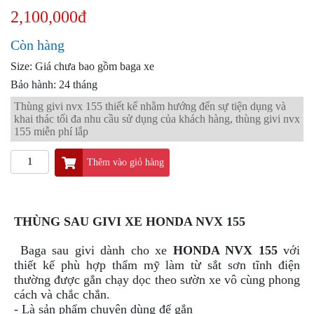
PKL
2,100,000đ
ĐỒ
CHƠI
Còn hàng
PG1
Size: Giá chưa bao gồm baga xe
PHỤ
KIỆN
Bảo hành: 24 tháng
YAMAHA
Thùng givi nvx 155 thiết kế nhằm hướng đến sự tiện dụng và
PG-
khai thác tối đa nhu cầu sử dụng của khách hàng, thùng givi nvx
1
155 miễn phí lắp
CẢNG
Thêm vào giỏ hàng
GIVI
ZR
ĐỒ
CHƠI
THÙNG SAU GIVI XE HONDA NVX 155
XE
PHỤ
Baga sau givi dành cho xe
HONDA NVX 155
với
KIỆN
thiết kế phù hợp thẩm mỹ làm từ sắt sơn
tĩnh
điện
XSR
thường được gắn chạy dọc theo sườn xe vô cùng phong
155
cách và chắc chắn.
- Là sản phẩm chuyên dùng để gắn