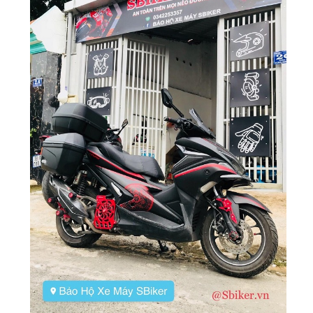
PHỤ
KIỆN
PHƯỢT
ĐỒ
CHƠI
MOTO
PHỤ
KIỆN
MBIKER
HCM
SẢN
PHẨM
MỚI
BLOG
PHƯỢT
LIÊN
HỆ
HƯỚNG