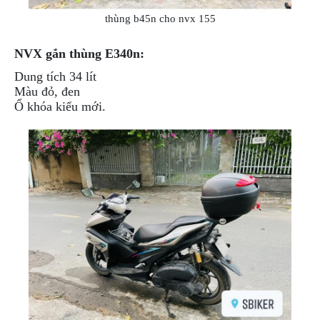
thùng b45n cho nvx 155
NVX gắn thùng E340n:
Dung tích 34 lít
Màu đỏ, đen
Ổ khóa kiểu mới.