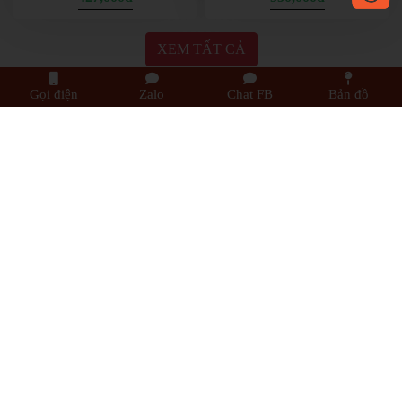
Gọi điện
Zalo
Chat FB
Bản đồ
GIÁ ĐỠ ĐIỆN THOAI MOTOWORL
KẸP ĐIỆN THOẠI XE VISION
427,000đ
550,000đ
XEM TẤT CẢ
ĐỒ CHƠI MOTO PHỤ KIỆN MBIKER HCM