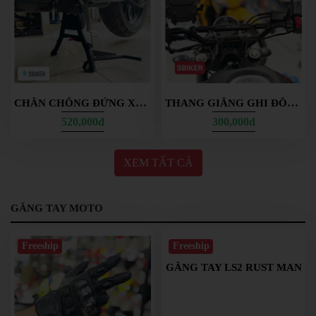
CHÂN CHỐNG ĐỨNG XSR 155 HƯỚNG DẪN LẮP ĐẶT
THANG GIẰNG GHI ĐÔNG XSR MOTOWOLF
520,000đ
300,000đ
XEM TẤT CẢ
GĂNG TAY MOTO
Freeship
Freeship