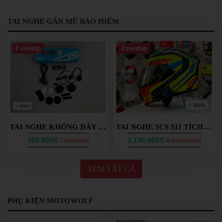
TAI NGHE GẮN MŨ BẢO HIỂM
Freeship
Freeship
TAI NGHE KHÔNG DÂY BLUETOOTH SCS S7X
TAI NGHE SCS S11 TÍCH HỢP CAMERA 2K
400,000đ
4,190,000đ
750,000đ
4,900,000đ
XEM TẤT CẢ
PHỤ KIỆN MOTOWOLF