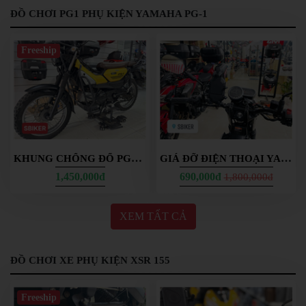
DẪN
ĐỒ CHƠI PG1 PHỤ KIỆN YAMAHA PG-1
MUA
HÀNG
Freeship
KHUNG CHỐNG ĐỔ PG1 CÁNH BƯỚM GÁC ỐP GẦM LỐC MÁY YAMAHA PG-1
GIÁ ĐỠ ĐIỆN THOẠI YAMAHA PG1 CHỐNG RUNG PG-1
1,450,000đ
690,000đ
1,800,000đ
XEM TẤT CẢ
ĐỒ CHƠI XE PHỤ KIỆN XSR 155
Freeship