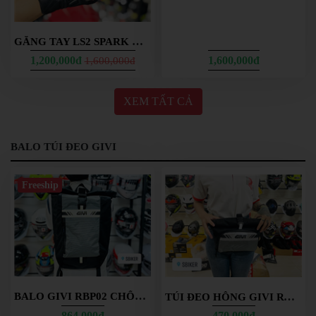
GĂNG TAY LS2 SPARK MAN
GĂNG TAY LS2 RUST MAN
1,200,000đ
1,600,000đ
1,600,000đ
XEM TẤT CẢ
BALO TÚI ĐEO GIVI
Freeship
BALO GIVI RBP02 CHỐNG NƯỚC
TÚI ĐEO HÔNG GIVI RWB04 CHỐNG NƯỚC
864,000đ
470,000đ