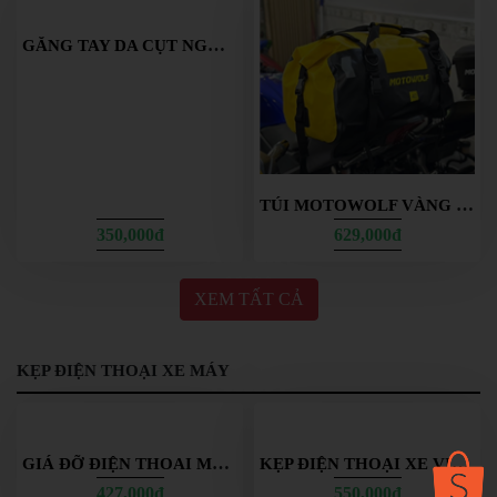
TÚI MOTOWOLF VÀNG ĐEN
GĂNG TAY DA CỤT NGÓN MOTOWOLF
350,000đ
629,000đ
XEM TẤT CẢ
KẸP ĐIỆN THOẠI XE MÁY