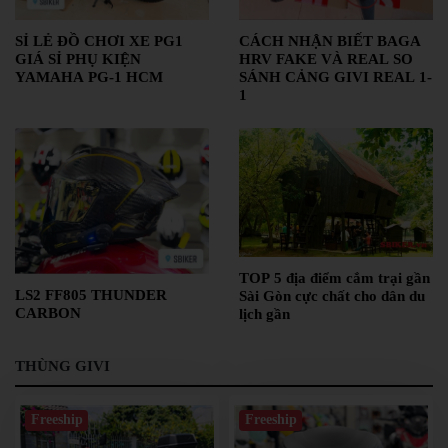
PKL
ĐỒ
SỈ LẺ ĐỒ CHƠI XE PG1
CÁCH NHẬN BIẾT BAGA
GIÁ SỈ PHỤ KIỆN
HRV FAKE VÀ REAL SO
CHƠI
YAMAHA PG-1 HCM
SÁNH CẢNG GIVI REAL 1-
PG1
1
PHỤ
KIỆN
YAMAHA
PG-
1
CẢNG
GIVI
ZR
TOP 5 địa điểm cắm trại gần
ĐỒ
LS2 FF805 THUNDER
Sài Gòn cực chất cho dân du
CARBON
CHƠI
lịch gần
XE
PHỤ
THÙNG GIVI
KIỆN
XSR
155
Freeship
Freeship