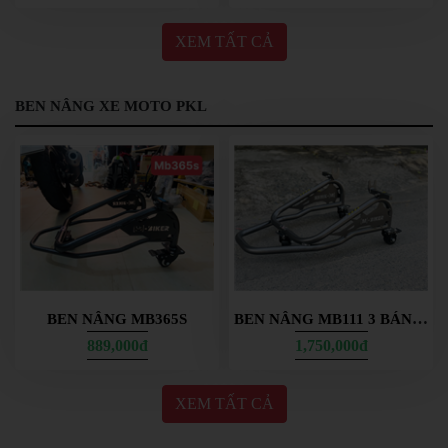
PHỤ
KIỆN
XEM TẤT CẢ
PHƯỢT
ĐỒ
BEN NÂNG XE MOTO PKL
CHƠI
MOTO
PHỤ
KIỆN
MBIKER
HCM
SẢN
PHẨM
MỚI
BEN NÂNG MB111 3 BÁNH M-BIKER
BEN NÂNG MB365S
BLOG
889,000đ
1,750,000đ
PHƯỢT
LIÊN
XEM TẤT CẢ
HỆ
HƯỚNG