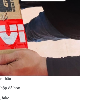
n thấu
 hộp dễ hơn
 fake