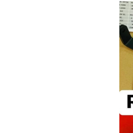
GO
PHỤ
KIỆN
MOTOWOLF
KẸP
ĐIỆN
THOẠI
XE
MÁY
PHỤ
KIỆN
PHƯỢT
ĐỒ
CHƠI
MOTO
PHỤ
KIỆN