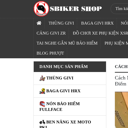
SBIKER
SHOP
THÙNG GIVI
BAGA GIVI HRX
NÓ
TRANG
CẢNG GIVI ZR
ĐỒ CHƠI XE PHỤ KIỆN XSR
CHỦ
TAI NGHE GẮN MŨ BẢO HIỂM
PHỤ KIỆN
THÙNG
BLOG PHƯỢT
GIVI
DANH MỤC SẢN PHẨM
CÁCH 
BAGA
GIVI
Cách 
THÙNG GIVI
HRX
Điểm 
BAGA GIVI HRX
NÓN
BẢO
NÓN BẢO HIỂM
HIỂM
FULLFACE
FULLFACE
BEN NÂNG XE MOTO
BEN
PKL