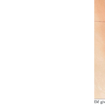
Đế gi