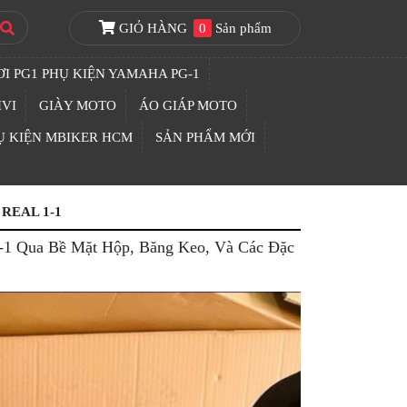
GIỎ HÀNG
0
Sản phẩm
I PG1 PHỤ KIỆN YAMAHA PG-1
IVI
GIÀY MOTO
ÁO GIÁP MOTO
Ụ KIỆN MBIKER HCM
SẢN PHẨM MỚI
REAL 1-1
1-1 Qua Bề Mặt Hộp, Băng Keo, Và Các Đặc