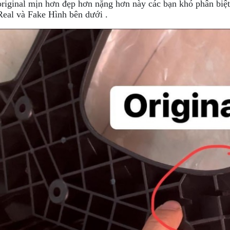
riginal mịn hơn đẹp hơn nặng hơn này các bạn khó phân biệt,
Real và Fake Hình bên dưới .