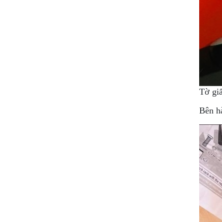
MBIKER
HCM
SẢN
PHẨM
MỚI
BLOG
PHƯỢT
Tờ giấ
Bên h
LIÊN
HỆ
HƯỚNG
DẪN
MUA
HÀNG