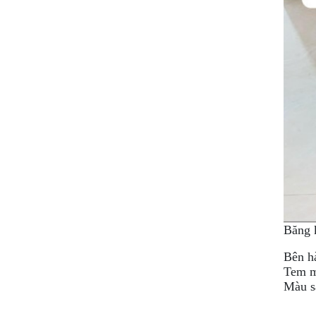
GIÀY
MOTO
ÁO
GIÁP
MOTO
TAI
NGHE
GẮN
MŨ
BẢO
HIỂM
Băng 
BỘ
VÁ
Bên h
XE
Tem m
STOP
Màu s
AND