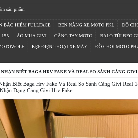
N BẢO HIỂM FULLFACE
BEN NÂNG XE MOTO PKL
ĐỒ CHƠ
 155
ÁO MƯA GIVI
GĂNG TAY MOTO
BALO TÚI ĐEO G
 MOTOWOLF
KẸP ĐIỆN THOẠI XE MÁY
ĐỒ CHƠI MOTO PH
NHẬN BIẾT BAGA HRV FAKE VÀ REAL SO SÁNH CẢNG GIVI 
Nhận Biết Baga Hrv Fake Và Real So Sánh Cảng Givi Real 
Nhận Dạng Cảng Givi Hrv Fake