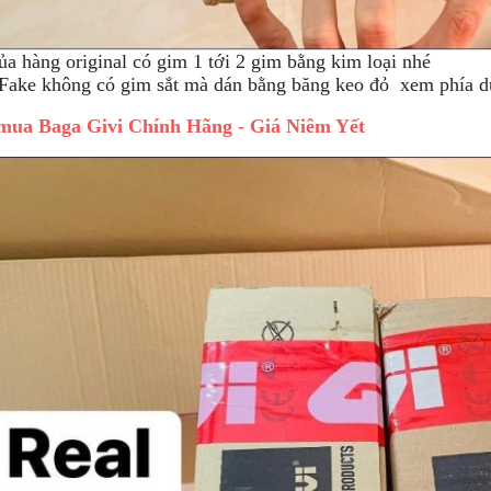
a hàng original có gim 1 tới 2 gim bằng kim loại nhé
Fake không có gim sắt mà dán bằng băng keo đỏ xem phía d
mua Baga Givi Chính Hãng - Giá Niêm Yết