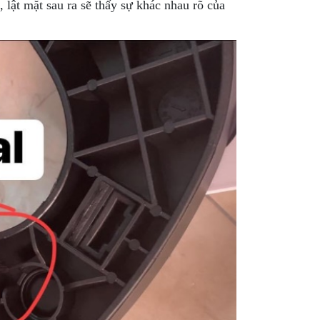
 lật mặt sau ra sẽ thấy sự khác nhau rõ của