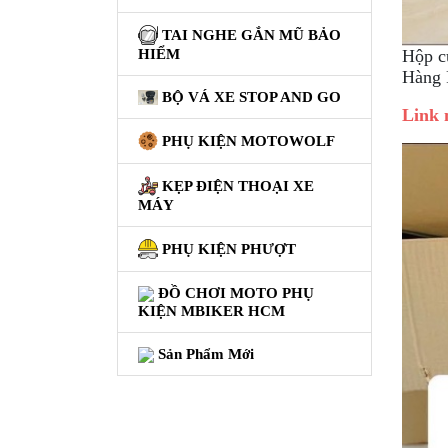
XE
PHỤ
TAI NGHE GẮN MŨ BẢO
KIỆN
Hộp củ
HIỂM
XSR
Hàng 
155
BỘ VÁ XE STOP AND GO
Link 
ÁO
PHỤ KIỆN MOTOWOLF
MƯA
GIVI
KẸP ĐIỆN THOẠI XE
MÁY
GĂNG
TAY
PHỤ KIỆN PHƯỢT
MOTO
ĐỒ CHƠI MOTO PHỤ
DƯỠNG
KIỆN MBIKER HCM
SÊN
Sản Phẩm Mới
BALO
TÚI
ĐEO
GIVI