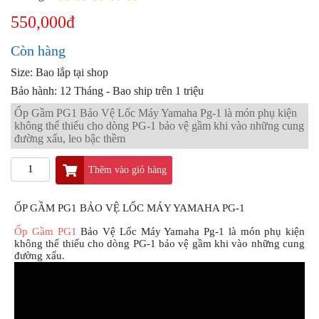
PKL
550,000đ
ĐỒ
CHƠI
Còn hàng
PG1
PHỤ
Size: Bao lắp tại shop
KIỆN
Bảo hành: 12 Tháng - Bao ship trên 1 triệu
YAMAHA
Ốp Gầm PG1 Bảo Vệ Lốc Máy Yamaha Pg-1 là món phụ kiện
PG-
không thể thiếu cho dòng PG-1 bảo vệ gầm khi vào những cung
1
đường xấu, leo bậc thềm
CẢNG
GIVI
Thêm vào giỏ hàng
ZR
ỐP GẦM PG1 BẢO VỆ LỐC MÁY YAMAHA PG-1
ĐỒ
CHƠI
Ốp Gầm PG1
Bảo Vệ Lốc Máy Yamaha Pg-1 là món phụ kiện
XE
không thể thiếu cho dòng PG-1 bảo vệ gầm khi vào những cung
PHỤ
đường xấu.
KIỆN
XSR
155