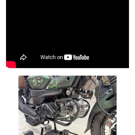
PHỤ
KIỆN
PHƯỢT
ĐỒ
CHƠI
MOTO
PHỤ
KIỆN
MBIKER
HCM
SẢN
PHẨM
MỚI
BLOG
PHƯỢT
LIÊN
HỆ
HƯỚNG