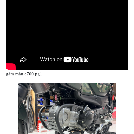
ÁO
MƯA
GIVI
GĂNG
TAY
MOTO
DƯỠNG
SÊN
BALO
TÚI
gầm mẫu c700 pg1
ĐEO
GIVI
GIÀY
MOTO
ÁO
GIÁP
MOTO
TAI