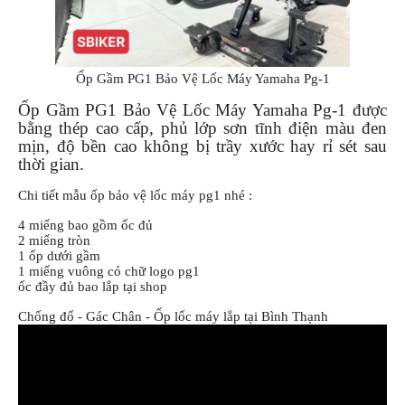
NGHE
GẮN
MŨ
BẢO
Ốp Gầm PG1 Bảo Vệ Lốc Máy Yamaha Pg-1
HIỂM
Ốp Gầm PG1 Bảo Vệ Lốc Máy Yamaha Pg-1
được
BỘ
bằng thép cao cấp, phủ lớp sơn tĩnh điện màu đen
VÁ
mịn, độ bền cao không bị trầy xước hay rỉ sét sau
XE
thời gian.
STOP
AND
Chi tiết mẫu ốp bảo vệ lốc máy pg1 nhé :
GO
4 miếng bao gồm ốc đủ
2 miếng tròn
PHỤ
1 ốp dưới gầm
KIỆN
1 miếng vuông có chữ logo pg1
MOTOWOLF
ốc đầy đủ bao lắp tại shop
KẸP
Chống đổ - Gác Chân - Ốp lốc máy lắp tại Bình Thạnh
ĐIỆN
THOẠI
XE
MÁY