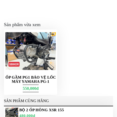
Sản phẩm vừa xem
ỐP GẦM PG1 BẢO VỆ LỐC
MÁY YAMAHA PG-1
550,000đ
SẢN PHẨM CÙNG HÃNG
BỘ 2 ỐP HÔNG XSR 155
480,000đ