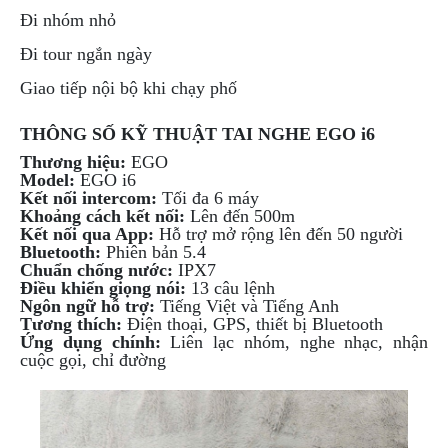
Đi nhóm nhỏ
Đi tour ngắn ngày
Giao tiếp nội bộ khi chạy phố
THÔNG SỐ KỸ THUẬT TAI NGHE EGO i6
Thương hiệu:
EGO
Model:
EGO i6
Kết nối intercom:
Tối đa 6 máy
Khoảng cách kết nối:
Lên đến 500m
Kết nối qua App:
Hỗ trợ mở rộng lên đến 50 người
Bluetooth:
Phiên bản 5.4
Chuẩn chống nước:
IPX7
Điều khiển giọng nói:
13 câu lệnh
Ngôn ngữ hỗ trợ:
Tiếng Việt và Tiếng Anh
Tương thích:
Điện thoại, GPS, thiết bị Bluetooth
Ứng dụng chính:
Liên lạc nhóm, nghe nhạc, nhận
cuộc gọi, chỉ đường