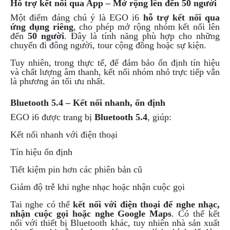
Hỗ trợ kết nối qua App – Mở rộng lên đến 50 người
Một điểm đáng chú ý là EGO i6
hỗ trợ kết nối qua
ứng dụng riêng
, cho phép mở rộng nhóm kết nối lên
đến
50 người
. Đây là tính năng phù hợp cho những
chuyến đi đông người, tour cộng đồng hoặc sự kiện.
Tuy nhiên, trong thực tế, để đảm bảo ổn định tín hiệu
và chất lượng âm thanh, kết nối nhóm nhỏ trực tiếp vẫn
là phương án tối ưu nhất.
Bluetooth 5.4 – Kết nối nhanh, ổn định
EGO i6 được trang bị
Bluetooth 5.4
, giúp:
Kết nối nhanh với điện thoại
Tín hiệu ổn định
Tiết kiệm pin hơn các phiên bản cũ
Giảm độ trễ khi nghe nhạc hoặc nhận cuộc gọi
Tai nghe có thể
kết nối với điện thoại để nghe nhạc,
nhận cuộc gọi hoặc nghe Google Maps
. Có thể kết
nối với thiết bị Bluetooth khác, tuy nhiên nhà sản xuất