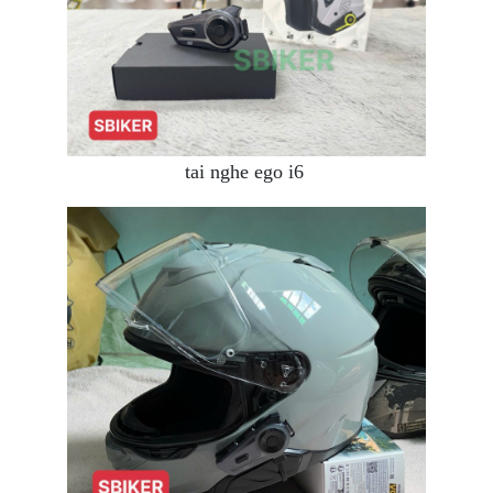
NGHE
GẮN
MŨ
BẢO
HIỂM
BỘ
VÁ
tai nghe ego i6
XE
STOP
AND
GO
PHỤ
KIỆN
MOTOWOLF
KẸP
ĐIỆN
THOẠI
XE
MÁY