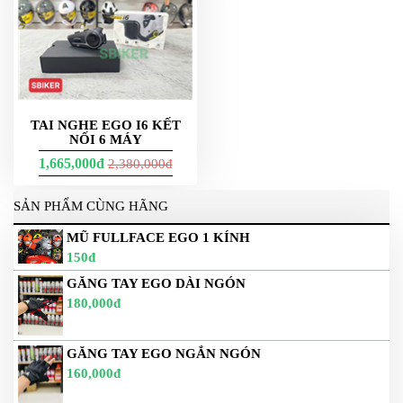
TAI NGHE EGO I6 KẾT
NỐI 6 MÁY
1,665,000đ
2,380,000đ
SẢN PHẨM CÙNG HÃNG
MŨ FULLFACE EGO 1 KÍNH
150đ
GĂNG TAY EGO DÀI NGÓN
180,000đ
GĂNG TAY EGO NGẮN NGÓN
160,000đ