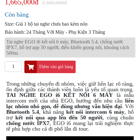
1,665,000đ
PKL
2,380,000đ
ĐỒ
Còn hàng
CHƠI
Size: Giá 1 bộ tai nghe chưa bao kèm nón
PG1
PHỤ
Bảo hành: 24 Tháng Với Máy - Phụ Kiện 3 Tháng
KIỆN
Tai nghe EGO i6 kết nối 6 máy, Bluetooth 5.4, chống nước
YAMAHA
IPX7, hỗ trợ app 50 người, điều khiển giọng nói, khoảng cách
PG-
500m.
1
Thêm vào giỏ hàng
CẢNG
GIVI
ZR
Trong những chuyến đi nhóm, việc giữ liên lạc rõ ràng,
ổn định giữa các thành viên luôn là yếu tố quan trọng.
ĐỒ
TAI NGHE EGO i6 KẾT NỐI 6 MÁY
là mẫu
CHƠI
intercom mới của nhà EGO, hướng đến nhu cầu
liên
XE
lạc nhóm nhỏ gọn, dễ dùng nhưng vẫn hiện đại
. Với
PHỤ
Bluetooth 5.4
, khả năng
kết nối intercom 6 máy
, hỗ
KIỆN
trợ
kết nối qua app lên đến 50 người
, cùng chuẩn
chống nước IPX7
, EGO i6 mang lại trải nghiệm thực
XSR
tế phù hợp cho cả đi phố lẫn đi tour.
155