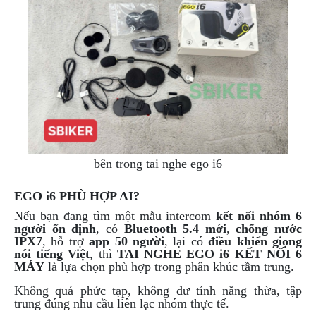
bên trong tai nghe ego i6
EGO i6 PHÙ HỢP AI?
Nếu bạn đang tìm một mẫu intercom
kết nối nhóm 6
người ổn định
, có
Bluetooth 5.4 mới
,
chống nước
IPX7
, hỗ trợ
app 50 người
, lại có
điều khiển giọng
nói tiếng Việt
, thì
TAI NGHE EGO i6 KẾT NỐI 6
MÁY
là lựa chọn phù hợp trong phân khúc tầm trung.
Không quá phức tạp, không dư tính năng thừa, tập
trung đúng nhu cầu liên lạc nhóm thực tế.