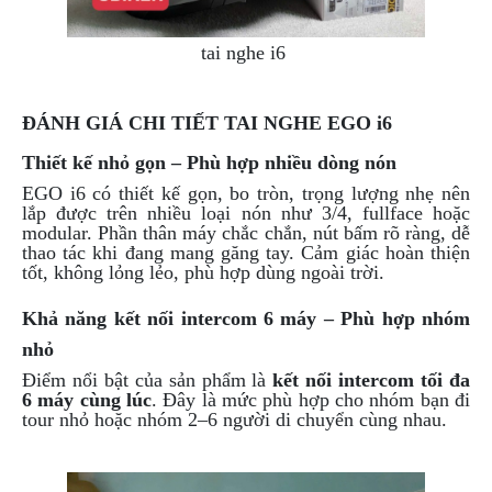
PHỤ
KIỆN
tai nghe i6
PHƯỢT
ĐỒ
ĐÁNH GIÁ CHI TIẾT TAI NGHE EGO i6
CHƠI
MOTO
Thiết kế nhỏ gọn – Phù hợp nhiều dòng nón
PHỤ
KIỆN
EGO i6 có thiết kế gọn, bo tròn, trọng lượng nhẹ nên
lắp được trên nhiều loại nón như 3/4, fullface hoặc
MBIKER
modular. Phần thân máy chắc chắn, nút bấm rõ ràng, dễ
HCM
thao tác khi đang mang găng tay. Cảm giác hoàn thiện
tốt, không lỏng lẻo, phù hợp dùng ngoài trời.
SẢN
PHẨM
Khả năng kết nối intercom 6 máy – Phù hợp nhóm
MỚI
nhỏ
BLOG
Điểm nổi bật của sản phẩm là
kết nối intercom tối đa
PHƯỢT
6 máy cùng lúc
. Đây là mức phù hợp cho nhóm bạn đi
tour nhỏ hoặc nhóm 2–6 người di chuyển cùng nhau.
LIÊN
HỆ
HƯỚNG