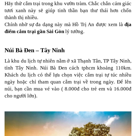
Hãy thử cắm trại trong khu vườn tràm. Chắc chắn cảm giác 
PHỤ
tươi xanh này sẽ giúp tinh thần bạn thư thái hơn chốn 
KIỆN
PHƯỢT
thành thị nhiều.
Chính nhờ sự đa dạng này mà Hồ Trị An được xem là 
địa 
ĐỒ
điểm cắm trại gần Sài Gòn
 lý tưởng.
CHƠI
MOTO
PHỤ
Núi Bà Đen – Tây Ninh
KIỆN
MBIKER
Là khu du lịch tự nhiên nằm ở xã Thạnh Tân, TP Tây Ninh, 
HCM
tỉnh Tây Ninh. Núi Bà Đen cách tphcm khoảng 110km. 
Khách du lịch có thể lựa chọn việc cắm trại tự túc nhiều 
SẢN
ngày hoặc chỉ tham quan cắm trại về trong ngày. Để lên 
PHẨM
MỚI
núi, bạn cần mua vé vào ( 8.000đ cho trẻ em và 16.000đ 
cho người lớn).
BLOG
PHƯỢT
LIÊN
HỆ
HƯỚNG