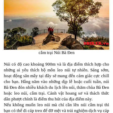
DẪN
MUA
HÀNG
cắm trại Núi Bà Đen

Núi có độ cao khoảng 900m và là địa điểm thích hợp cho 
những ai yêu thích bộ môn leo núi tự nhiên. Sáng sớm, 
hoạt động săn mây tại đây sẽ mang đến cảm giác cực chill 
cho bạn. Hằng năm vào những dịp lễ hoặc cuối tuần, núi 
Bà Đen đón nhiều khách du lịch lên núi, thăm chùa Bà Đen 
hoặc leo núi, cắm trại. Cảnh vật hoang sơ và thách thức 
dân phượt chính là điểm thu hút của địa điểm này.
Nếu không muốn leo núi mà chỉ cần lên núi cắm trại thì 
bạn có thể đi cáp treo để đỡ mệt và trải nghiệm dịch vụ cáp 