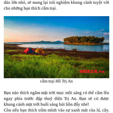
đảo lớn nhỏ, sẽ mang lại trải nghiệm khung cảnh tuyệt vời 
NGHE
GẮN
MŨ
BẢO
HIỂM
BỘ
VÁ
XE
STOP
AND
GO
PHỤ
KIỆN
MOTOWOLF
cắm trại Hồ Trị An

KẸP
Bạn nào thích ngắm mặt trời mọc mỗi sáng có thể cắm lều 
ĐIỆN
THOẠI
ngay phía trước đập thuỷ điện Trị An. Bạn sẽ có được 
XE
khung cảnh mặt trời buổi sáng hút hồn đấy nhé!
MÁY
Còn nếu bạn thích trầm mình vào sự xanh mát của lá, cây. 