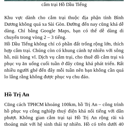
ÁO
cắm trại Hồ Dầu Tiếng

MƯA
GIVI
Khu vực dành cho cắm trại thuộc địa phận tỉnh Bình 
GĂNG
Dương không quá xa Sài Gòn. Đường đến nay cũng khá dễ 
TAY
dàng. Chỉ bằng Google Maps, bạn có thể dễ dàng di 
MOTO
chuyển trong vòng 2 – 3 tiếng.
Hồ Dầu Tiếng không chỉ có phần đất trống rộng lớn, thích 
DƯỠNG
hợp cắm trại. Chúng còn có khung cảnh tự nhiên với sông 
SÊN
hồ, núi hùng vĩ. Dịch vụ cắm trại, cho thuê đồ cắm trại và 
BALO
phục vụ ăn uống cuối tuần ở đây cũng khá phát triển. Rất 
TÚI
nhiều người ghé đến đây mỗi tuần nên bạn không cần quá 
ĐEO
lo lắng rằng không được phục vụ chu đáo.
GIVI
GIÀY
Hồ Trị An
MOTO
Cũng cách TPHCM khoảng 100km, hồ Trị An – công trình 
ÁO
hồ phục vụ công nghiệp thuỷ điện khá nổi tiếng với dân 
GIÁP
MOTO
phượt. Không gian cắm trại tại Hồ Trị An rộng rãi và 
thoáng mát với hệ sinh thái tự nhiên. Hồ có trên dưới 40 
TAI