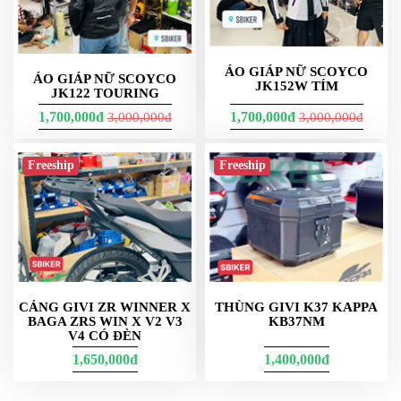
ÁO GIÁP NỮ SCOYCO
ÁO GIÁP NỮ SCOYCO
JK152W TÍM
JK122 TOURING
1,700,000đ
1,700,000đ
3,000,000đ
3,000,000đ
Freeship
Freeship
CẢNG GIVI ZR WINNER X
THÙNG GIVI K37 KAPPA
BAGA ZRS WIN X V2 V3
KB37NM
V4 CÓ ĐÈN
1,650,000đ
1,400,000đ