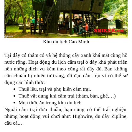
Khu du lịch Cao Minh

Tại đây có thảm cỏ và hệ thống cây xanh khá mát cùng hồ 
nước rộng. Hoạt động du lịch cắm trại ở đây khá phát triển 
nên những dịch vụ kèm theo cũng rất đầy đủ. Bạn không 
cần chuẩn bị nhiều tư trang, đồ đạc cắm trại vì có thể sử 
dụng các hình thức:
Thuê lều, trại và phụ kiện cắm trại.
Thuê vật dụng khi cắm trại (thảm, bàn, ghế,…)
Mua thức ăn trong khu du lịch.
Ngoài cắm trại đơn thuần, bạn cũng có thể trải nghiệm 
những hoạt động vui chơi như: Highwire, đu dây Zipline, 
câu cá,…