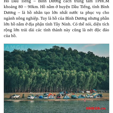
PKL
Hồ Dầu Tiếng – Bình Dương cách trung tâm TPHCM 
khoảng 80 – 90km. Hồ nằm ở huyện Dầu Tiếng, tỉnh Bình 
ĐỒ
Dương – là hồ nhân tạo lớn nhất nước ta phục vụ cho 
CHƠI
ngành nông nghiệp. Tuy là hồ của Bình Dương nhưng phần 
PG1
lớn hồ nằm ở địa phận tỉnh Tây Ninh. Có thể nói, diện tích 
PHỤ
rộng lớn trải dài các tỉnh thành này cũng là nét độc đáo 
KIỆN
YAMAHA
của hồ.
PG-
1
CẢNG
GIVI
ZR
ĐỒ
CHƠI
XE
PHỤ
KIỆN
XSR
155