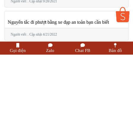
Người viết: . Cập nhật 9/28/2021
Nguyên tắc đi phượt bằng xe đạp an toàn bạn cần biết
Người viết: . Cập nhật 4/21/2022
Gọi điện
Zalo
Chat FB
Bản đồ
빈찬현 지비 박스 – SBIKER 공식 대리점에서 만나는 정
품 GIVI 박스 가이드
Người viết: sbiker. Cập nhật 8/11/2025
Shop Đồ Phượt Lai Châu
Người viết: . Cập nhật 3/28/2020
Điểm mặt những căn Homestay Vũng Tàu giá rẻ hút sinh viên