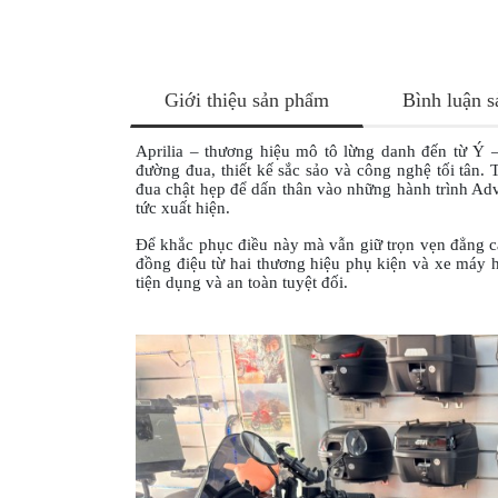
NÂNG
XE
MOTO
PKL
Giới thiệu sản phẩm
Bình luận 
ĐỒ
Aprilia – thương hiệu mô tô lừng danh đến từ Ý
CHƠI
đường đua, thiết kế sắc sảo và công nghệ tối tân
PG1
đua chật hẹp để dấn thân vào những hành trình Adv
PHỤ
tức xuất hiện.
KIỆN
Để khắc phục điều này mà vẫn giữ trọn vẹn đẳng 
YAMAHA
đồng điệu từ hai thương hiệu phụ kiện và xe máy 
PG-
tiện dụng và an toàn tuyệt đối.
1
CẢNG
GIVI
ZR
ĐỒ
CHƠI