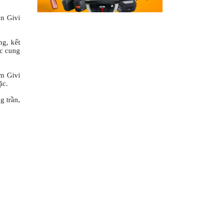
ện Givi
g, kết
ác cung
m Givi
ặc.
g trần,