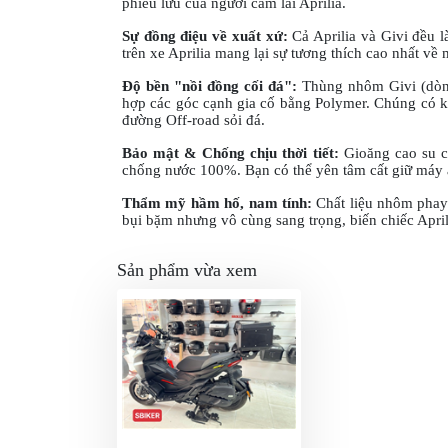
phiêu lưu của người cầm lái Aprilia.
GIÀY
Sự đồng điệu về xuất xứ:
Cả Aprilia và Givi đều 
MOTO
trên xe Aprilia mang lại sự tương thích cao nhất về 
Độ bền "nồi đồng cối đá":
Thùng nhôm Givi (dòng
ÁO
hợp các góc cạnh gia cố bằng Polymer. Chúng có k
GIÁP
đường Off-road sỏi đá.
MOTO
Bảo mật & Chống chịu thời tiết:
Gioăng cao su c
chống nước 100%. Bạn có thể yên tâm cất giữ máy 
TAI
NGHE
Thẩm mỹ hầm hố, nam tính:
Chất liệu nhôm phay 
bụi bặm nhưng vô cùng sang trọng, biến chiếc April
GẮN
MŨ
Sản phẩm vừa xem
BẢO
HIỂM
BỘ
VÁ
XE
STOP
AND