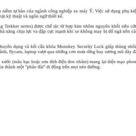
là niềm tự hào của ngành công nghiệp xe máy Ý. Việc sử dụng phụ ki
mặt kỹ thuật và ngôn ngữ thiết kế.
 Trekker series) được chế tác từ hợp kim nhôm nguyên khối siêu cứn
hả năng chịu lực va đập cực mạnh khi xe không may bị đổ ngã trên c
huyên dụng và kết cấu khóa Monokey Security Lock giúp thùng nhô
ảnh, flycam, laptop vượt qua những cơn mưa rừng hay sương mù dày đ
xước (màu bạc hoặc sơn tĩnh điện đen nhám) mang lại diện mạo phon
ia thành một "pháo đài" di động trên mọi nẻo đường.