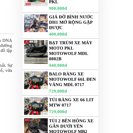
PKL
900,000đ
GIÁ ĐỠ BÌNH NƯỚC
DH1 MỞ RỘNG GẬP
ĐƯỢC
400,000đ
ậm DNA
BẠT TRÙM XE MÁY
g đường
MOTO PKL
 đồ lập
MOTOWOLF MDL
0802B
hất. Sự
440,000đ
hố, vừa
BALO RÀNG XE
MOTOWOLF 66L ĐEN
VÀNG MDL 0717
729,000đ
TÚI RÀNG XE 66 LIT
MTW 0717
729,000đ
TÚI 2 BÊN HÔNG XE
GẮN DƯỚI YÊN
MOTOWOLF MB2