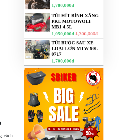
1,700,000đ
TÚI HÍT BÌNH XĂNG
PKL MOTOWOLF
MB1 4.5L
1,050,000đ
1,300,000đ
TÚI BUỘC SAU XE
LOẠI LỚN MTW 90L
0717
1,700,000đ
?
g cách