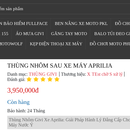
N BẢO HIỂM FULLFACE
BEN NÂNG XE MOTO PKL
ĐỒ CHƠ
 155
ÁO MƯA GIVI
GĂNG TAY MOTO
BALO TÚI ĐEO G
 MOTOWOLF
KẸP ĐIỆN THOẠI XE MÁY
ĐỒ CHƠI MOTO PH
THÙNG NHÔM SAU XE MÁY APRILIA
Danh mục:
THÙNG GIVI
Thương hiệu:
X TEst chờ S xử lý
Đánh giá:
3,950,000đ
Còn hàng
Bảo hành: 24 Tháng
Thùng Nhôm Givi Xe Aprilia: Giải Pháp Hành Lý Đẳng Cấp Ch
Máy Nước Ý