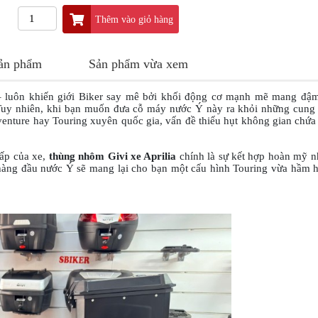
Thêm vào giỏ hàng
sản phẩm
Sản phẩm vừa xem
 – luôn khiến giới Biker say mê bởi khối động cơ mạnh mẽ mang đ
. Tuy nhiên, khi bạn muốn đưa cỗ máy nước Ý này ra khỏi những cun
enture hay Touring xuyên quốc gia, vấn đề thiếu hụt không gian chứa
cấp của xe,
thùng nhôm Givi xe Aprilia
chính là sự kết hợp hoàn mỹ n
hàng đầu nước Ý sẽ mang lại cho bạn một cấu hình Touring vừa hầm 