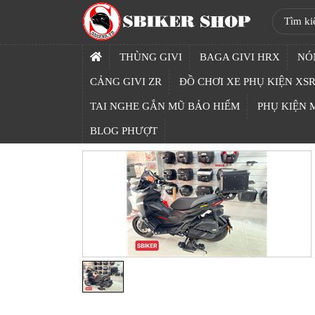
SBIKER
SHOP
THÙNG GIVI
BAGA GIVI HRX
NÓ
TRANG
CẢNG GIVI ZR
ĐỒ CHƠI XE PHỤ KIỆN XSR
CHỦ
TAI NGHE GẮN MŨ BẢO HIỂM
PHỤ KIỆN
THÙNG
BLOG PHƯỢT
GIVI
BAGA
GIVI
HRX
NÓN
BẢO
HIỂM
FULLFACE
BEN