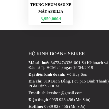
GO
THÙNG NHÔM SAU XE
PHỤ
MÁY APRILIA
KIỆN
3,950,000đ
MOTOWOLF
KẸP
ĐIỆN
THOẠI
XE
MÁY
HỘ KINH DOANH SBIKER
Mã số thuế:
8472474336-001 Sở Kế hoạch và
PHỤ
Đầu tư Tp HCM cấp ngày 16/04/2019
KIỆN
PHƯỢT
Đại diện kinh doanh:
Võ Huy Sơn
Địa chỉ:
319 Bạch Đằng, ( cũ p15 Bình Thạnh)
ĐỒ
P.Gia Định - HCM
CHƠI
Email:
sbikershop@gmail.com
MOTO
Điện thoại:
0935 928 456 (Mr. Sơn)
PHỤ
KIỆN
Hotline:
0989 928 456 (Mr. Sơn)