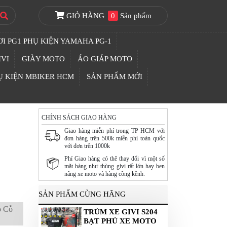
GIỎ HÀNG
0
Sản phẩm
I PG1 PHỤ KIỆN YAMAHA PG-1
IVI
GIÀY MOTO
ÁO GIÁP MOTO
Ụ KIỆN MBIKER HCM
SẢN PHẨM MỚI
CHÍNH SÁCH GIAO HÀNG
Giao hàng miễn phí trong TP HCM với
đơn hàng trên 500k miễn phí toàn quốc
với đơn trên 1000k
Phí Giao hàng có thê thay đổi vì một số
mặt hàng như thùng givi rất lớn hay ben
nâng xe moto và hàng cồng kềnh.
SẢN PHẨM CÙNG HÃNG
o Cỗ
TRÙM XE GIVI S204
BẠT PHỦ XE MOTO