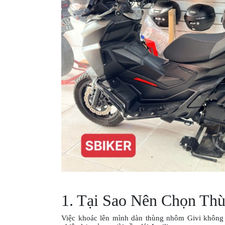
XE
PHỤ
KIỆN
XSR
155
ÁO
MƯA
GIVI
GĂNG
TAY
MOTO
DƯỠNG
SÊN
BALO
1. Tại Sao Nên Chọn Th
TÚI
ĐEO
Việc khoác lên mình dàn thùng nhôm Givi không 
GIVI