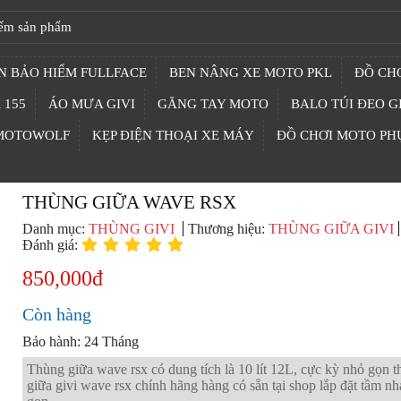
N BẢO HIỂM FULLFACE
BEN NÂNG XE MOTO PKL
ĐỒ CHƠ
 155
ÁO MƯA GIVI
GĂNG TAY MOTO
BALO TÚI ĐEO G
 MOTOWOLF
KẸP ĐIỆN THOẠI XE MÁY
ĐỒ CHƠI MOTO PH
THÙNG GIỮA WAVE RSX
Danh mục:
THÙNG GIVI
Thương hiệu:
THÙNG GIỮA GIVI
Đánh giá:
850,000đ
Còn hàng
Bảo hành: 24 Tháng
Thùng giữa wave rsx có dung tích là 10 lít 12L, cực kỳ nhỏ gọn 
giữa givi wave rsx chính hãng hàng có sẵn tại shop lắp đặt tầm n