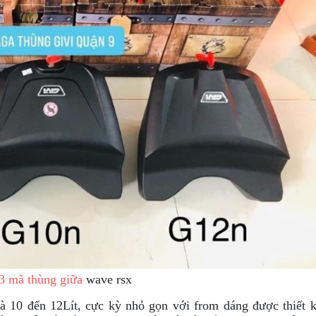
3 mã thùng giữa
wave rsx
à 10 đến 12Lít, cực kỳ nhỏ gọn với from dáng được thiết 