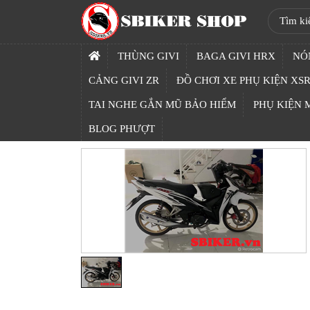
SBIKER
SHOP
THÙNG GIVI
BAGA GIVI HRX
NÓ
TRANG
CẢNG GIVI ZR
ĐỒ CHƠI XE PHỤ KIỆN XSR
CHỦ
TAI NGHE GẮN MŨ BẢO HIỂM
PHỤ KIỆN
THÙNG
BLOG PHƯỢT
GIVI
BAGA
GIVI
HRX
NÓN
BẢO
HIỂM
FULLFACE
BEN