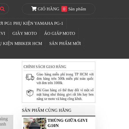
GIỎ HÀNG
0
Sản phẩm
I PG1 PHỤ KIỆN YAMAHA PG-1
IVI
GIÀY MOTO
ÁO GIÁP MOTO
Ụ KIỆN MBIKER HCM
SẢN PHẨM MỚI
CHÍNH SÁCH GIAO HÀNG
Giao hàng miễn phí trong TP HCM với
đơn hàng trên 500k miễn phí toàn quốc
với đơn trên 1000k
Phí Giao hàng có thê thay đổi vì một số
mặt hàng như thùng givi rất lớn hay ben
nâng xe moto và hàng cồng kềnh.
SẢN PHẨM CÙNG HÃNG
thùng
THÙNG GIỮA GIVI
hanh
G10N