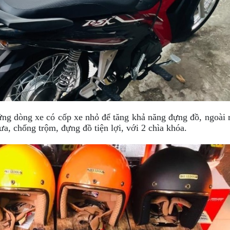
ững dòng xe có cốp xe nhỏ để tăng khả năng đựng đồ, ngoài 
a, chống trộm, đựng đồ tiện lợi, với 2 chìa khóa.