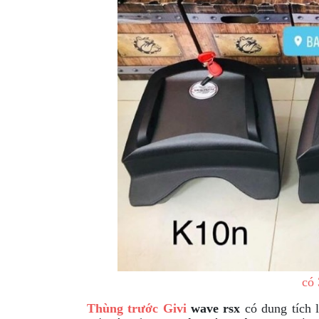
có 
Thùng trước Givi
wave rsx
có dung tích l