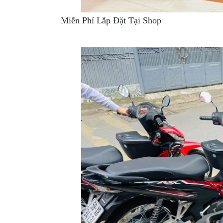
MBIKER
HCM
Miễn Phí Lắp Đặt Tại Shop
SẢN
PHẨM
MỚI
BLOG
PHƯỢT
LIÊN
HỆ
HƯỚNG
DẪN
MUA
HÀNG