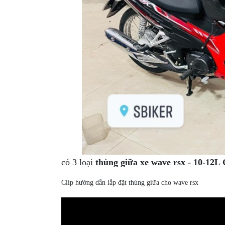
XE
PHỤ
KIỆN
XSR
155
ÁO
MƯA
GIVI
GĂNG
TAY
MOTO
DƯỠNG
có 3 loại
thùng giữa xe wave rsx - 10-12L 
SÊN
Clip hướng dẫn lắp đặt thùng giữa cho wave rsx
BALO
TÚI
ĐEO
GIVI