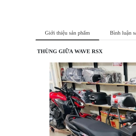
NÂNG
XE
MOTO
PKL
Giới thiệu sản phẩm
Bình luận 
ĐỒ
CHƠI
PG1
THÙNG GIỮA WAVE RSX
PHỤ
KIỆN
YAMAHA
PG-
1
CẢNG
GIVI
ZR
ĐỒ
CHƠI