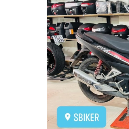
GO
PHỤ
KIỆN
MOTOWOLF
KẸP
ĐIỆN
THOẠI
XE
MÁY
PHỤ
KIỆN
PHƯỢT
ĐỒ
CHƠI
MOTO
PHỤ
KIỆN