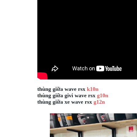
GIÀY
MOTO
ÁO
GIÁP
MOTO
TAI
NGHE
GẮN
MŨ
BẢO
thùng giữa wave rsx
k10n
HIỂM
thùng giữa givi wave rsx
g10n
thùng giữa xe wave rsx
g12n
BỘ
VÁ
XE
STOP
AND