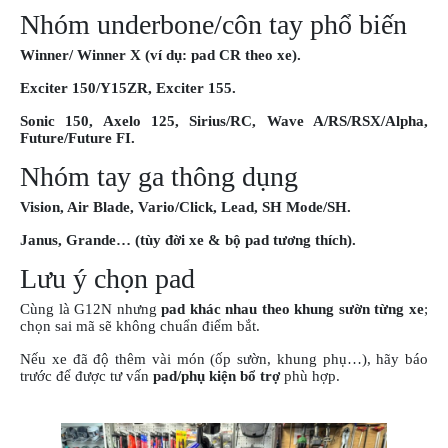
Nhóm underbone/côn tay phổ biến
Winner/ Winner X (ví dụ: pad CR theo xe).
Exciter 150/Y15ZR, Exciter 155.
Sonic 150, Axelo 125, Sirius/RC, Wave A/RS/RSX/Alpha,
Future/Future FI.
Nhóm tay ga thông dụng
Vision, Air Blade, Vario/Click, Lead, SH Mode/SH.
Janus, Grande… (tùy đời xe & bộ pad tương thích).
Lưu ý chọn pad
Cùng là G12N nhưng
pad khác nhau theo khung sườn từng xe
;
chọn sai mã sẽ không chuẩn điểm bắt.
Nếu xe đã độ thêm vài món (ốp sườn, khung phụ…), hãy báo
trước để được tư vấn
pad/phụ kiện bổ trợ
phù hợp.