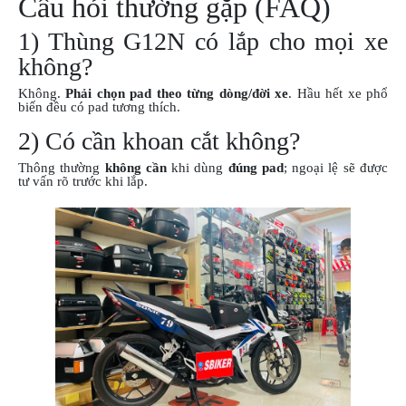
Câu hỏi thường gặp (FAQ)
1) Thùng G12N có lắp cho mọi xe
không?
Không.
Phải chọn pad theo từng dòng/đời xe
. Hầu hết xe phổ
biến đều có pad tương thích.
2) Có cần khoan cắt không?
Thông thường
không cần
khi dùng
đúng pad
; ngoại lệ sẽ được
tư vấn rõ trước khi lắp.