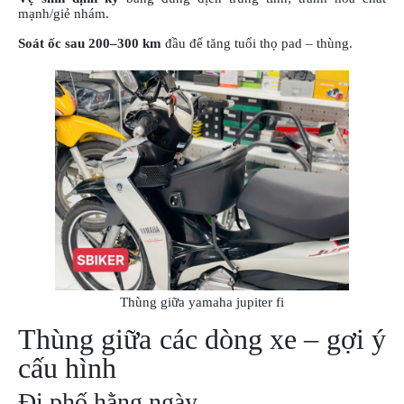
mạnh/giẻ nhám.
Soát ốc sau 200–300 km
đầu để tăng tuổi thọ pad – thùng.
Thùng giữa yamaha jupiter fi
Thùng giữa các dòng xe – gợi ý
cấu hình
Đi phố hằng ngày