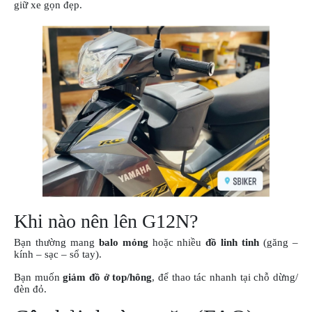
giữ xe gọn đẹp.
Khi nào nên lên G12N?
Bạn thường mang
balo mỏng
hoặc nhiều
đồ linh tinh
(găng –
kính – sạc – sổ tay).
Bạn muốn
giảm đồ ở top/hông
, để thao tác nhanh tại chỗ dừng/
đèn đỏ.