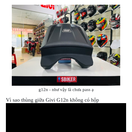
NGHE
GẮN
MŨ
BẢO
HIỂM
BỘ
VÁ
XE
STOP
AND
GO
PHỤ
KIỆN
g12n - như vậy là chưa pass ạ
MOTOWOLF
Vì sao thùng giữa Givi G12n không có hộp
KẸP
ĐIỆN
THOẠI
XE
MÁY