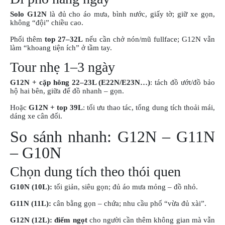
Solo G12N
là đủ cho áo mưa, bình nước, giấy tờ; giữ xe gọn,
không “đội” chiều cao.
Phối thêm
top 27–32L
nếu cần chở nón/mũ fullface; G12N vẫn
làm “khoang tiện ích” ở tầm tay.
Tour nhẹ 1–3 ngày
G12N + cặp hông 22–23L (E22N/E23N…)
: tách đồ ướt/đồ bảo
hộ hai bên, giữa để đồ nhanh – gọn.
Hoặc
G12N + top 39L
: tối ưu thao tác, tổng dung tích thoải mái,
dáng xe cân đối.
So sánh nhanh: G12N – G11N
– G10N
Chọn dung tích theo thói quen
G10N (10L):
tối giản, siêu gọn; đủ áo mưa mỏng – đồ nhỏ.
G11N (11L):
cân bằng gọn – chứa; nhu cầu phố “vừa đủ xài”.
G12N (12L):
điểm ngọt
cho người cần thêm không gian mà vẫn