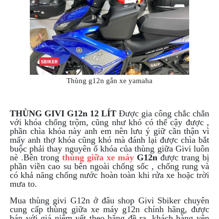
Thùng g12n gắn xe yamaha
THÙNG GIVI G12n 12 LÍT
Được gia công chắc chắn
với khóa chống trộm, cũng như khó có thể cậy được ,
phần chìa khóa này anh em nên lưu ý giữ cần thận vì
mấy anh thợ khóa cũng khó mà đánh lại được chìa bắt
buộc phải thay nguyên ổ khóa của thùng giữa Givi luôn
nè .
Bên trong
thùng giữa xe máy
G12n
được trang bị
phần viền cao su bên ngoài chống sốc , chống rung và
có khả năng chống nước hoàn toàn khi rửa xe hoặc trời
mưa to.
Mua thùng givi G12n ở đâu shop Givi Sbiker chuyên
cung cấp thùng giữa xe máy g12n chính hãng, được
bán với giá niêm yết theo hãng đề ra, khách hàng yên