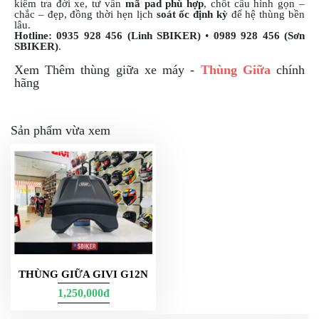
kiểm tra đời xe, tư vấn
mã pad phù hợp
, chốt cấu hình gọn –
chắc – đẹp, đồng thời hẹn lịch
soát ốc định kỳ
để hệ thùng bền
lâu.
Hotline:
0935 928 456 (Linh SBIKER)
•
0989 928 456 (Sơn
SBIKER)
.
Xem Thêm thùng giữa xe máy -
Thùng Giữa
chính
hãng
Sản phẩm vừa xem
THÙNG GIỮA GIVI G12N
1,250,000đ