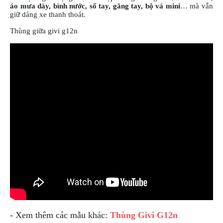
ÁO
áo mưa dày, bình nước, sổ tay, găng tay, bộ vá mini
… mà vẫn
MƯA
giữ dáng xe thanh thoát.
GIVI
Thùng giữa givi g12n
GĂNG
TAY
MOTO
DƯỠNG
SÊN
BALO
TÚI
ĐEO
GIVI
GIÀY
MOTO
ÁO
GIÁP
MOTO
- Xem thêm các mẫu khác:
Thùng Givi G12n
TAI