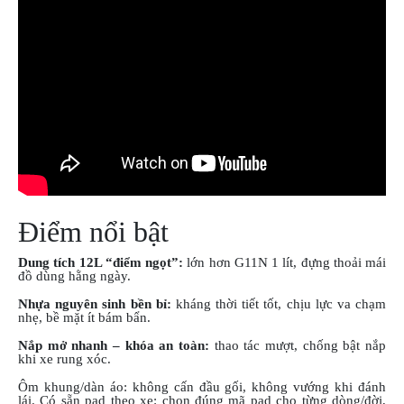
PHỤ
KIỆN
PHƯỢT
ĐỒ
CHƠI
MOTO
PHỤ
KIỆN
MBIKER
HCM
Điểm nổi bật
SẢN
PHẨM
MỚI
Dung tích 12L “điểm ngọt”:
lớn hơn G11N 1 lít, đựng thoải mái
đồ dùng hằng ngày.
BLOG
Nhựa nguyên sinh bền bỉ:
kháng thời tiết tốt, chịu lực va chạm
PHƯỢT
nhẹ, bề mặt ít bám bẩn.
Nắp mở nhanh – khóa an toàn:
thao tác mượt, chống bật nắp
LIÊN
khi xe rung xóc.
HỆ
Ôm khung/dàn áo: không cấn đầu gối, không vướng khi đánh
HƯỚNG
lái. Có sẵn pad theo xe: chọn đúng mã pad cho từng dòng/đời,