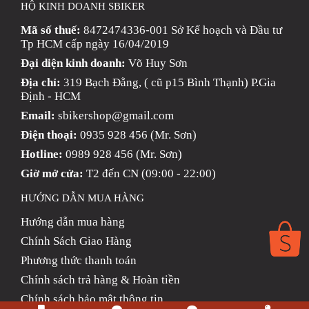
HỘ KINH DOANH SBIKER
Mã số thuế:
8472474336-001 Sở Kế hoạch và Đầu tư
Tp HCM cấp ngày 16/04/2019
Đại diện kinh doanh:
Võ Huy Sơn
Địa chỉ:
319 Bạch Đằng, ( cũ p15 Bình Thạnh) P.Gia
Định - HCM
Email:
sbikershop@gmail.com
Điện thoại:
0935 928 456 (Mr. Sơn)
Hotline:
0989 928 456 (Mr. Sơn)
Giờ mở cửa:
T2 đến CN (09:00 - 22:00)
HƯỚNG DẪN MUA HÀNG
Hướng dẫn mua hàng
Chính Sách Giao Hàng
Phương thức thanh toán
Chính sách trả hàng & Hoàn tiền
Chính sách bảo mật thông tin