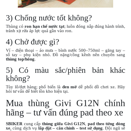
3) Chống nước tốt không?
Thùng có
ron hạn chế nước tạt
; luôn đóng nắp đúng hành trình,
tránh xịt rửa áp lực quá gần vào ron.
4) Chở được gì?
Ví – điện thoại – áo mưa – bình nước 500–750ml – găng tay –
sổ tay – phụ kiện nhỏ. Đồ nặng/cồng kềnh nên chuyển sang
thùng top/hông
.
5) Có màu sắc/phiên bản khác
không?
Tùy lô/đợt hàng; phổ biến là
đen mờ
dễ phối đồ chơi xe. Hãy
hỏi tư vấn để biết tồn kho hiện tại.
Mua thùng Givi G12N chính
hãng – tư vấn đúng pad theo xe
SBIKER
cung cấp
thùng giữa Givi G12N
,
pad theo từng dòng
xe
, cùng dịch vụ
lắp đặt – căn chỉnh – test sử dụng
. Đội ngũ sẽ