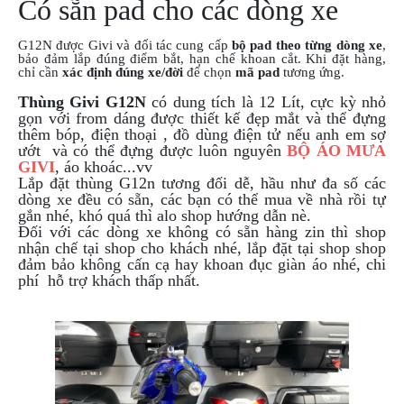
Có sẵn pad cho các dòng xe
G12N được Givi và đối tác cung cấp
bộ pad theo từng dòng xe
,
bảo đảm lắp đúng điểm bắt, hạn chế khoan cắt. Khi đặt hàng,
chỉ cần
xác định đúng xe/đời
để chọn
mã pad
tương ứng.
Thùng Givi G12N
có dung tích là 12 Lít, cực kỳ nhỏ
gọn với from dáng được thiết kế đẹp mắt và thể đựng
thêm bóp, điện thoại , đồ dùng điện tử nếu anh em sợ
ướt và có thể đựng được luôn nguyên
BỘ ÁO MƯA
GIVI
, áo khoác...vv
Lắp đặt thùng G12n tương đối dễ, hầu như đa số các
dòng xe đều có sẵn, các bạn có thể mua về nhà rồi tự
gắn nhé, khó quá thì alo shop hướng dẫn nè.
Đối với các dòng xe không có sẵn hàng zin thì shop
nhận chế tại shop cho khách nhé, lắp đặt tại shop shop
đảm bảo không cấn cạ hay khoan đục giàn áo nhé, chi
phí hỗ trợ khách thấp nhất.