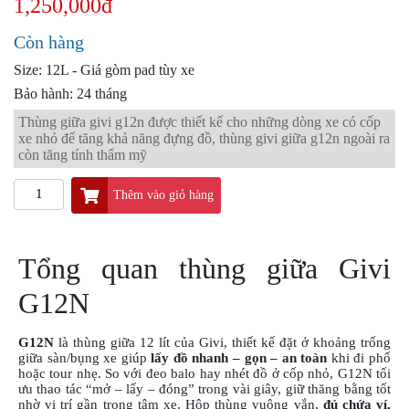
1,250,000đ
PKL
ĐỒ
Còn hàng
CHƠI
Size: 12L - Giá gòm pad tùy xe
PG1
PHỤ
Bảo hành: 24 tháng
KIỆN
Thùng giữa givi g12n được thiết kế cho những dòng xe có cốp
YAMAHA
xe nhỏ để tăng khả năng đựng đồ, thùng givi giữa g12n ngoài ra
PG-
còn tăng tính thẩm mỹ
1
Thêm vào giỏ hàng
CẢNG
GIVI
ZR
Tổng quan thùng giữa Givi
ĐỒ
CHƠI
G12N
XE
PHỤ
KIỆN
G12N
là thùng giữa 12 lít của Givi, thiết kế đặt ở khoảng trống
giữa sàn/bụng xe giúp
lấy đồ nhanh – gọn – an toàn
khi đi phố
XSR
hoặc tour nhẹ. So với đeo balo hay nhét đồ ở cốp nhỏ, G12N tối
155
ưu thao tác “mở – lấy – đóng” trong vài giây, giữ thăng bằng tốt
nhờ vị trí gần trọng tâm xe. Hộp thùng vuông vắn,
đủ chứa ví,