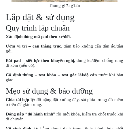
Thùng giữa g12n
Lắp đặt & sử dụng
Quy trình lắp chuẩn
Xác định đúng mã pad theo xe/đời.
Ướm vị trí – căn thẳng trục
, đảm bảo không cấn dàn áo/đầu
gối.
Bắt pad – siết lực theo khuyến nghị
, dùng ke/đệm chống rung
đi kèm (nếu có).
Cố định thùng – test khóa – test góc lái/độ cấn
trước khi bàn
giao.
Mẹo sử dụng & bảo dưỡng
Chia tải hợp lý:
đồ nặng đặt xuống đáy, sát phía trong; đồ mềm
ở trên để giảm rung.
Đóng nắp “đủ hành trình”
rồi mới khóa, kiểm tra chốt trước khi
di chuyển.
Vệ sinh định kỳ
bằng dung dịch trung tính; tránh hóa chất