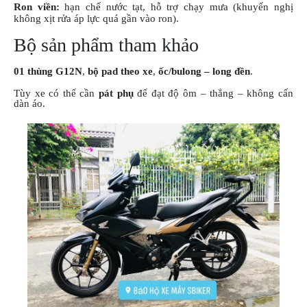
Ron viền:
hạn chế nước tạt, hỗ trợ chạy mưa (khuyến nghị
không xịt rửa áp lực quá gần vào ron).
Bộ sản phẩm tham khảo
01 thùng G12N
,
bộ pad theo xe
,
ốc/bulong – long đền
.
Tùy xe có thể cần
pát phụ
để đạt độ ôm – thẳng – không cấn
dàn áo.