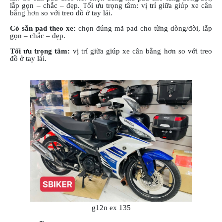
lắp gọn – chắc – đẹp. Tối ưu trọng tâm: vị trí giữa giúp xe cân
DẪN
bằng hơn so với treo đồ ở tay lái.
MUA
HÀNG
Có sẵn pad theo xe:
chọn đúng mã pad cho từng dòng/đời, lắp
gọn – chắc – đẹp.
Tối ưu trọng tâm:
vị trí giữa giúp xe cân bằng hơn so với treo
đồ ở tay lái.
g12n ex 135