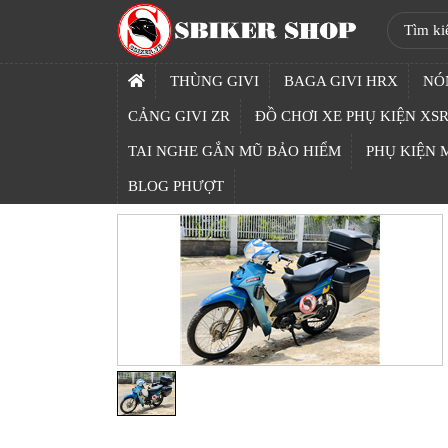
SBIKER
SHOP
THÙNG GIVI
BAGA GIVI HRX
NÓ
TRANG
CẢNG GIVI ZR
ĐỒ CHƠI XE PHỤ KIỆN XSR
CHỦ
TAI NGHE GẮN MŨ BẢO HIỂM
PHỤ KIỆN
THÙNG
BLOG PHƯỢT
GIVI
BAGA
GIVI
HRX
NÓN
BẢO
HIỂM
FULLFACE
BEN