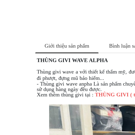
NÂNG
XE
MOTO
PKL
ĐỒ
CHƠI
Giới thiệu sản phẩm
Bình luận 
PG1
PHỤ
THÙNG GIVI WAVE ALPHA
KIỆN
YAMAHA
Thùng givi wave a với thiết kế thẩm mỹ, đư
PG-
đi phượt, đựng mũ bảo hiểm...
1
- Thùng givi wave anpha Là sản phẩm chuyê
sử dụng hàng ngày đều được.
Xem thêm thùng givi tại :
THÙNG GIVI ( t
CẢNG
GIVI
ZR
ĐỒ
CHƠI