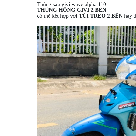
Thùng sau givi wave alpha 110
GIÀY
THÙNG HÔNG GIVI 2 BÊN
có thể kết hợp với
TÚI TREO 2 BÊN
hay 
MOTO
ÁO
GIÁP
MOTO
TAI
NGHE
GẮN
MŨ
BẢO
HIỂM
BỘ
VÁ
XE
STOP
AND