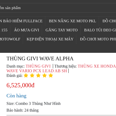
N BẢO HIỂM FULLFACE
BEN NÂNG XE MOTO PKL
ĐỒ CHƠ
 155
ÁO MƯA GIVI
GĂNG TAY MOTO
BALO TÚI ĐEO G
 MOTOWOLF
KẸP ĐIỆN THOẠI XE MÁY
ĐỒ CHƠI MOTO PH
THÙNG GIVI WAVE ALPHA
Danh mục:
THÙNG GIVI
Thương hiệu:
THÙNG XE HONDA
WAVE VARIO PCX LEAD AB SH
Đánh giá:
6,525,000đ
Còn hàng
Size: Combo 3 Thùng Như Hình
Bảo hành: 24 tháng