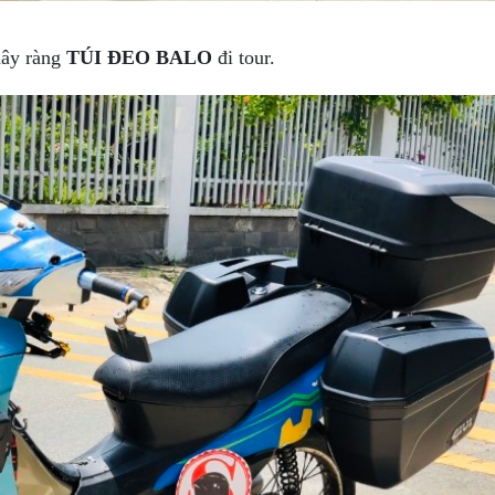
dây ràng
TÚI ĐEO BALO
đi tour.