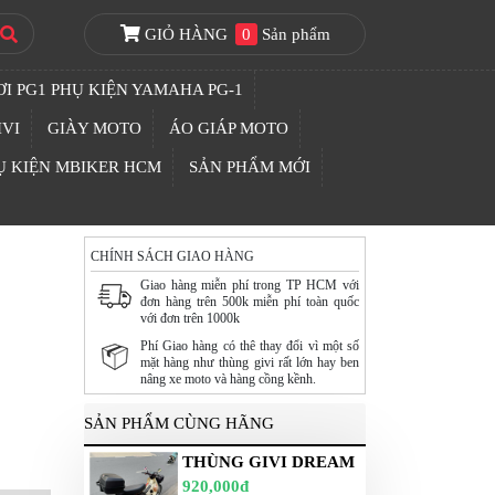
GIỎ HÀNG
0
Sản phẩm
I PG1 PHỤ KIỆN YAMAHA PG-1
IVI
GIÀY MOTO
ÁO GIÁP MOTO
Ụ KIỆN MBIKER HCM
SẢN PHẨM MỚI
CHÍNH SÁCH GIAO HÀNG
Giao hàng miễn phí trong TP HCM với
đơn hàng trên 500k miễn phí toàn quốc
với đơn trên 1000k
Phí Giao hàng có thê thay đổi vì một số
mặt hàng như thùng givi rất lớn hay ben
nâng xe moto và hàng cồng kềnh.
SẢN PHẨM CÙNG HÃNG
THÙNG GIVI DREAM
920,000đ