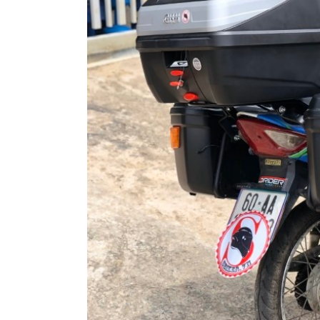
MBIKER
HCM
SẢN
PHẨM
MỚI
BLOG
PHƯỢT
LIÊN
HỆ
HƯỚNG
DẪN
MUA
HÀNG