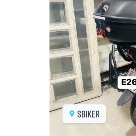
XE
PHỤ
KIỆN
XSR
155
ÁO
MƯA
GIVI
GĂNG
TAY
MOTO
DƯỠNG
SÊN
BALO
TÚI
ĐEO
GIVI