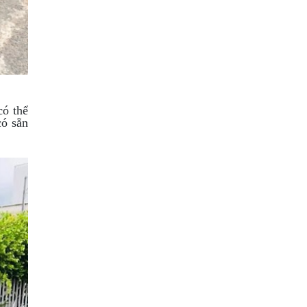
có thể
có sẵn