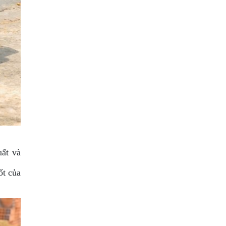
ất và
ốt của