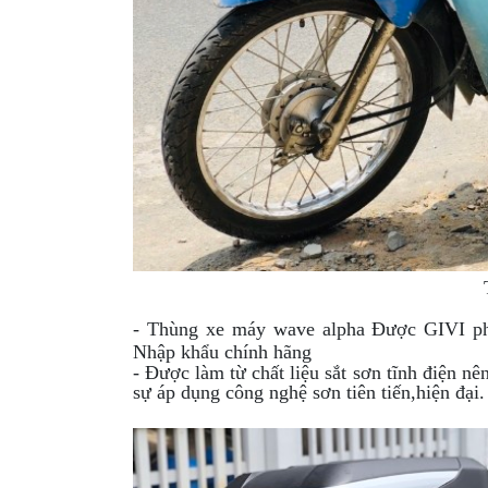
GO
PHỤ
KIỆN
MOTOWOLF
KẸP
ĐIỆN
THOẠI
XE
MÁY
PHỤ
KIỆN
- Thùng xe máy wave alpha Được GIVI ph
PHƯỢT
Nhập khẩu chính hãng
- Được làm từ chất liệu sắt sơn tĩnh điện n
ĐỒ
sự áp dụng công nghệ sơn tiên tiến,hiện đại.
CHƠI
MOTO
PHỤ
KIỆN