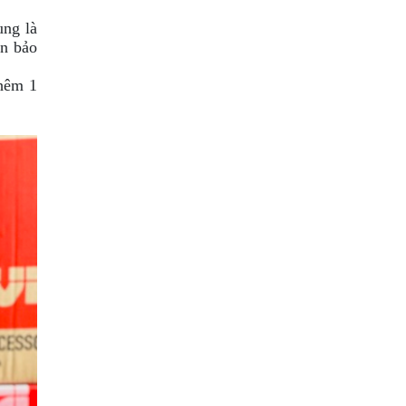
ung là
ón bảo
thêm 1