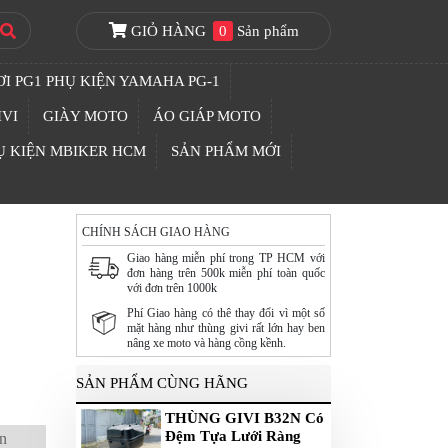
GIỎ HÀNG
0
Sản phẩm
I PG1 PHỤ KIỆN YAMAHA PG-1
IVI
GIÀY MOTO
ÁO GIÁP MOTO
Ụ KIỆN MBIKER HCM
SẢN PHẨM MỚI
CHÍNH SÁCH GIAO HÀNG
Giao hàng miễn phí trong TP HCM với
đơn hàng trên 500k miễn phí toàn quốc
với đơn trên 1000k
Phí Giao hàng có thê thay đổi vì một số
mặt hàng như thùng givi rất lớn hay ben
nâng xe moto và hàng cồng kềnh.
SẢN PHẨM CÙNG HÃNG
THÙNG GIVI B32N Có
Đệm Tựa Lưới Ràng
àn