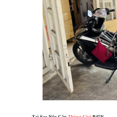
XE
PHỤ
KIỆN
XSR
155
ÁO
MƯA
GIVI
GĂNG
TAY
MOTO
DƯỠNG
SÊN
BALO
TÚI
ĐEO
GIVI
Tại Sao Nên Gắn
Thùng Givi
B45N