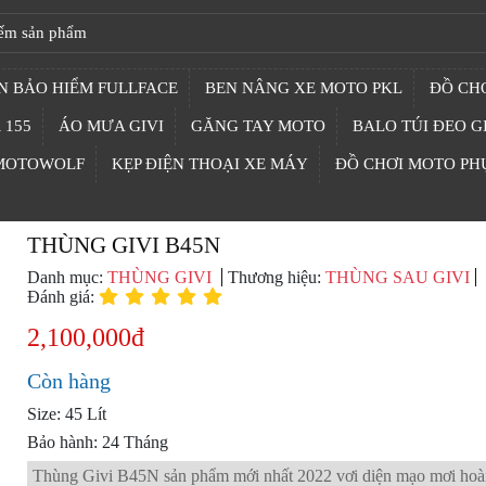
N BẢO HIỂM FULLFACE
BEN NÂNG XE MOTO PKL
ĐỒ CHƠ
 155
ÁO MƯA GIVI
GĂNG TAY MOTO
BALO TÚI ĐEO G
 MOTOWOLF
KẸP ĐIỆN THOẠI XE MÁY
ĐỒ CHƠI MOTO PH
THÙNG GIVI B45N
Danh mục:
THÙNG GIVI
Thương hiệu:
THÙNG SAU GIVI
Đánh giá:
2,100,000đ
Còn hàng
Size: 45 Lít
Bảo hành: 24 Tháng
Thùng Givi B45N sản phẩm mới nhất 2022 vơi diện mạo mơi ho