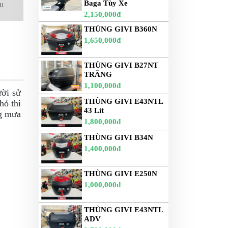
Baga Tùy Xe
àu
2,150,000đ
THÙNG GIVI B360N
1,650,000đ
THÙNG GIVI B27NT
TRẮNG
1,100,000đ
ười sử
THÙNG GIVI E43NTL
hỏ thì
43 Lít
ng mưa
1,800,000đ
THÙNG GIVI B34N
1,400,000đ
THÙNG GIVI E250N
1,000,000đ
THÙNG GIVI E43NTL
ADV