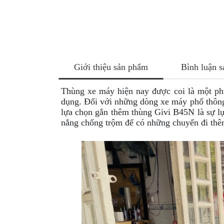
NÂNG
XE
MOTO
PKL
ĐỒ
Giới thiệu sản phẩm
Bình luận 
CHƠI
PG1
Thùng xe máy hiện nay được coi là một phụ
PHỤ
dụng. Đối với những dòng xe máy phổ thông 
KIỆN
lựa chọn gắn thêm thùng Givi B45N là sự l
YAMAHA
nắng chống trộm để có những chuyến đi thê
PG-
1
CẢNG
GIVI
ZR
ĐỒ
CHƠI