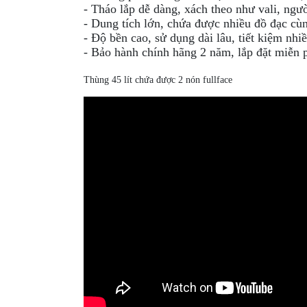
MBIKER
- Tháo lắp dễ dàng, xách theo như vali, ngư
- Dung tích lớn, chứa được nhiều đồ đạc cùn
HCM
- Độ bền cao, sử dụng dài lâu, tiết kiệm nhiề
SẢN
- Bảo hành chính hãng 2 năm, lắp đặt miễn
PHẨM
Thùng 45 lít chứa được 2 nón fullface
MỚI
BLOG
PHƯỢT
LIÊN
HỆ
HƯỚNG
DẪN
MUA
HÀNG