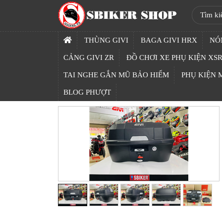
SBIKER
SHOP
THÙNG GIVI
BAGA GIVI HRX
NÓ
TRANG
CẢNG GIVI ZR
ĐỒ CHƠI XE PHỤ KIỆN XSR
CHỦ
TAI NGHE GẮN MŨ BẢO HIỂM
PHỤ KIỆN
THÙNG
BLOG PHƯỢT
GIVI
BAGA
GIVI
HRX
NÓN
BẢO
HIỂM
FULLFACE
BEN