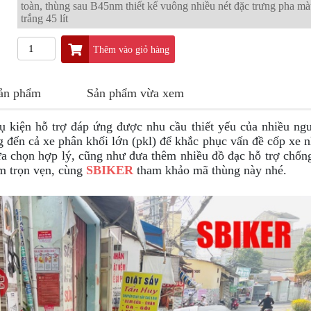
toàn, thùng sau B45nm thiết kế vuông nhiều nét đặc trưng pha m
trắng 45 lít
Thêm vào giỏ hàng
sản phẩm
Sản phẩm vừa xem
 kiện hỗ trợ đáp ứng được nhu cầu thiết yếu của nhiều ng
đến cả xe phân khối lớn (pkl) để khắc phục vấn đề cốp xe n
ựa chọn hợp lý, cũng như đưa thêm nhiều đồ đạc hỗ trợ chố
m trọn vẹn, cùng
SBIKER
tham khảo mã thùng này nhé.