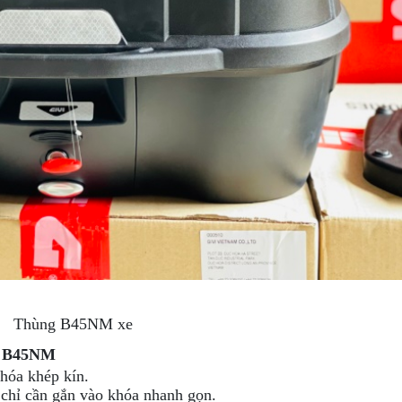
Thùng B45NM xe
vi B45NM
khóa khép kín.
 chỉ cần gắn vào khóa nhanh gọn.