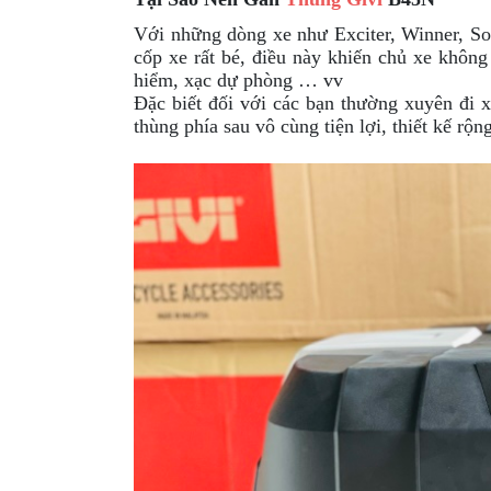
GIÀY
Với những dòng xe như Exciter, Winner, Son
cốp xe rất bé, điều này khiến chủ xe không
MOTO
hiểm, xạc dự phòng … vv
ÁO
Đặc biết đối với các bạn thường xuyên đi x
thùng phía sau vô cùng tiện lợi, thiết kế r
GIÁP
MOTO
TAI
NGHE
GẮN
MŨ
BẢO
HIỂM
BỘ
VÁ
XE
STOP
AND