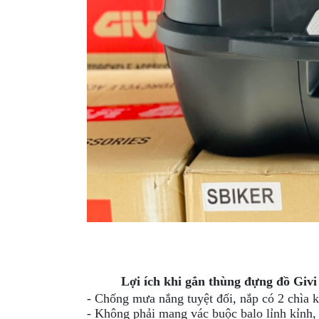
GO
PHỤ
KIỆN
MOTOWOLF
KẸP
ĐIỆN
THOẠI
XE
MÁY
PHỤ
KIỆN
PHƯỢT
ĐỒ
CHƠI
MOTO
Lợi ích khi gắn thùng đựng đồ Gi
PHỤ
- Chống mưa nắng tuyệt đối, nắp có 2 chìa 
KIỆN
- Không phải mang vác buộc balo lỉnh kỉnh,