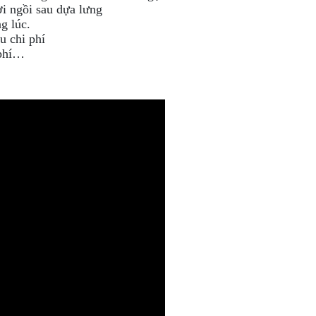
ời ngồi sau dựa lưng
g lúc.
u chi phí
 phí…