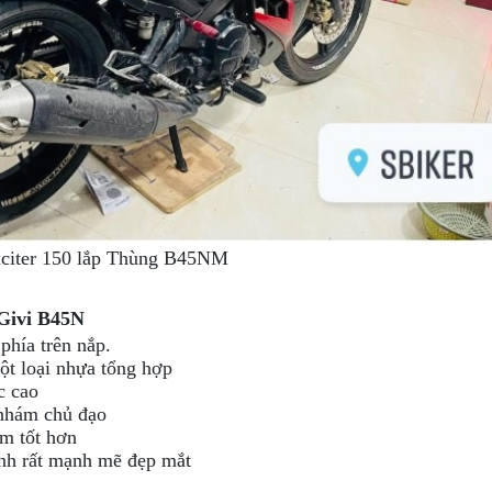
citer 150 lắp Thùng B45NM
 Givi B45N
phía trên nắp.
ột loại nhựa tổng hợp
c cao
 nhám chủ đạo
êm tốt hơn
ạnh rất mạnh mẽ đẹp mắt