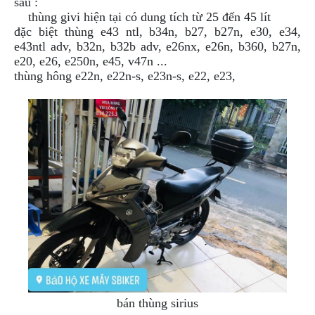
sau :
thùng givi hiện tại có dung tích từ 25 đến 45 lít
đặc biệt thùng e43 ntl, b34n, b27, b27n, e30, e34,
e43ntl adv, b32n, b32b adv, e26nx, e26n, b360, b27n,
e20, e26, e250n, e45, v47n ...
thùng hông e22n, e22n-s, e23n-s, e22, e23,
bán thùng sirius