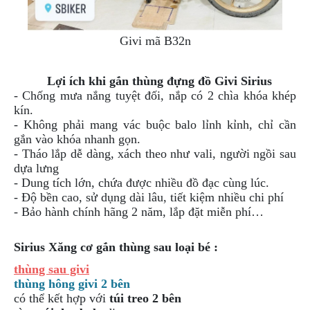
Givi mã B32n
Lợi ích khi gắn thùng đựng đồ Givi Sirius
- Chống mưa nắng tuyệt đối, nắp có 2 chìa khóa khép
kín.
- Không phải mang vác buộc balo lỉnh kỉnh, chỉ cần
gắn vào khóa nhanh gọn.
- Tháo lắp dễ dàng, xách theo như vali, người ngồi sau
dựa lưng
- Dung tích lớn, chứa được nhiều đồ đạc cùng lúc.
- Độ bền cao, sử dụng dài lâu, tiết kiệm nhiều chi phí
- Bảo hành chính hãng 2 năm, lắp đặt miễn phí…
Sirius Xăng cơ gắn thùng sau loại bé :
thùng sau givi
thùng hông givi 2 bên
có thể kết hợp với
túi treo 2 bên