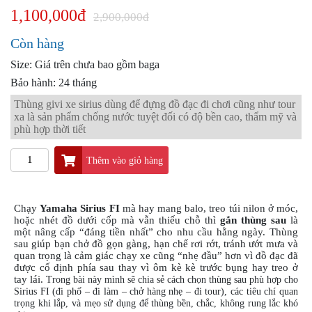
PKL
1,100,000đ
2,900,000đ
ĐỒ
CHƠI
Còn hàng
PG1
Size: Giá trên chưa bao gồm baga
PHỤ
Bảo hành: 24 tháng
KIỆN
YAMAHA
Thùng givi xe sirius dùng để đựng đồ đạc đi chơi cũng như tour
PG-
xa là sản phẩm chống nước tuyệt đối có độ bền cao, thẩm mỹ và
1
phù hợp thời tiết
CẢNG
Thêm vào giỏ hàng
GIVI
ZR
ĐỒ
Chạy
Yamaha Sirius FI
mà hay mang balo, treo túi nilon ở móc,
CHƠI
hoặc nhét đồ dưới cốp mà vẫn thiếu chỗ thì
gắn thùng sau
là
XE
một nâng cấp “đáng tiền nhất” cho nhu cầu hằng ngày. Thùng
sau giúp bạn chở đồ gọn gàng, hạn chế rơi rớt, tránh ướt mưa và
PHỤ
quan trọng là cảm giác chạy xe cũng “nhẹ đầu” hơn vì đồ đạc đã
KIỆN
được cố định phía sau thay vì ôm kè kè trước bụng hay treo ở
XSR
tay lái.
Trong bài này mình sẽ chia sẻ cách chọn thùng sau phù hợp cho
155
Sirius FI (đi phố – đi làm – chở hàng nhẹ – đi tour), các tiêu chí quan
trọng khi lắp, và mẹo sử dụng để thùng bền, chắc, không rung lắc khó