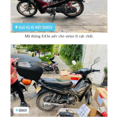
Mã thùng E43n adv cho sirius fi cực chất.