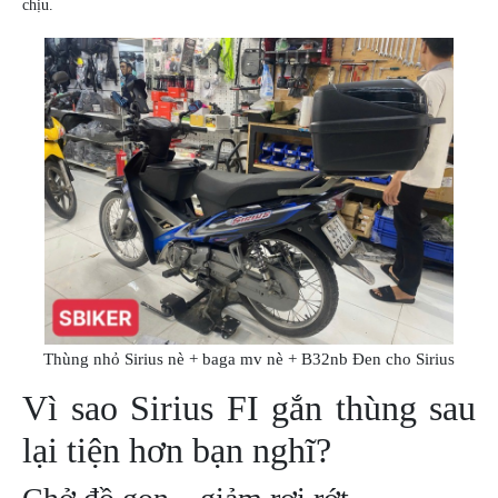
ÁO
chịu.
MƯA
GIVI
GĂNG
TAY
MOTO
DƯỠNG
SÊN
BALO
TÚI
ĐEO
GIVI
GIÀY
Thùng nhỏ Sirius nè + baga mv nè + B32nb Đen cho Sirius
MOTO
Vì sao Sirius FI gắn thùng sau
ÁO
GIÁP
lại tiện hơn bạn nghĩ?
MOTO
TAI