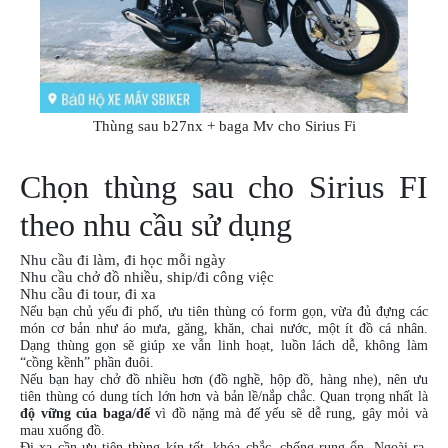
DẪN
MUA
HÀNG
Thùng sau b27nx + baga Mv cho Sirius Fi
Chọn thùng sau cho Sirius FI
theo nhu cầu sử dụng
Nhu cầu đi làm, đi học mỗi ngày
Nhu cầu chở đồ nhiều, ship/đi công việc
Nhu cầu đi tour, đi xa
Nếu bạn chủ yếu đi phố, ưu tiên thùng có form gọn, vừa đủ đựng các
món cơ bản như áo mưa, găng, khăn, chai nước, một ít đồ cá nhân.
Dạng thùng gọn sẽ giúp xe vẫn linh hoạt, luồn lách dễ, không làm
“cồng kềnh” phần đuôi.
Nếu bạn hay chở đồ nhiều hơn (đồ nghề, hộp đồ, hàng nhẹ), nên ưu
tiên thùng có dung tích lớn hơn và bản lề/nắp chắc. Quan trọng nhất là
độ vững của baga/đế
vì đồ nặng mà đế yếu sẽ dễ rung, gây mỏi và
mau xuống đồ.
Đi xa cần ưu tiên thùng kín tốt, khóa chắc, chống rung ổn. Ngoài ra,