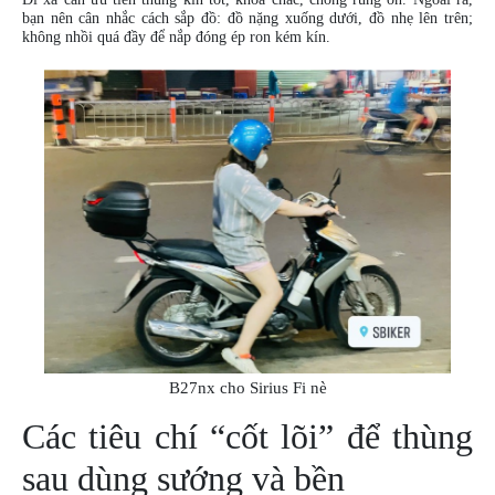
bạn nên cân nhắc cách sắp đồ: đồ nặng xuống dưới, đồ nhẹ lên trên;
không nhồi quá đầy để nắp đóng ép ron kém kín.
B27nx cho Sirius Fi nè
Các tiêu chí “cốt lõi” để thùng
sau dùng sướng và bền