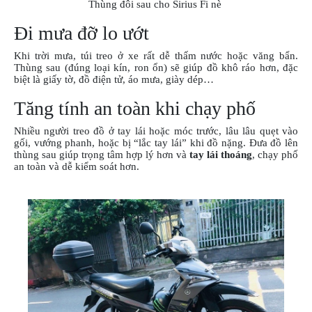
Thùng đôi sau cho Sirius Fi nè
PHỤ
KIỆN
Đi mưa đỡ lo ướt
PHƯỢT
Khi trời mưa, túi treo ở xe rất dễ thấm nước hoặc văng bẩn.
ĐỒ
Thùng sau (đúng loại kín, ron ổn) sẽ giúp đồ khô ráo hơn, đặc
CHƠI
biệt là giấy tờ, đồ điện tử, áo mưa, giày dép…
MOTO
Tăng tính an toàn khi chạy phố
PHỤ
KIỆN
Nhiều người treo đồ ở tay lái hoặc móc trước, lâu lâu quẹt vào
MBIKER
gối, vướng phanh, hoặc bị “lắc tay lái” khi đồ nặng. Đưa đồ lên
HCM
thùng sau giúp trọng tâm hợp lý hơn và
tay lái thoáng
, chạy phố
an toàn và dễ kiểm soát hơn.
SẢN
PHẨM
MỚI
BLOG
PHƯỢT
LIÊN
HỆ
HƯỚNG