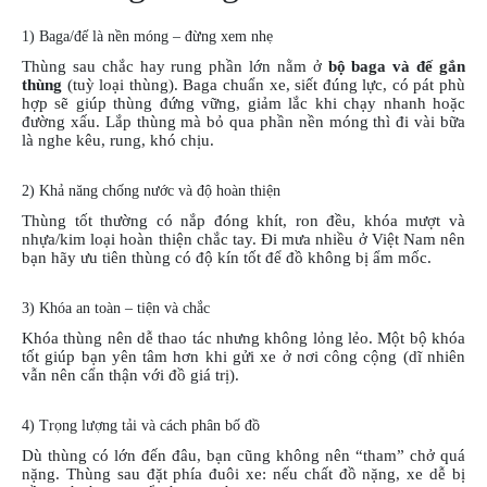
1) Baga/đế là nền móng – đừng xem nhẹ
Thùng sau chắc hay rung phần lớn nằm ở
bộ baga và đế gắn
thùng
(tuỳ loại thùng). Baga chuẩn xe, siết đúng lực, có pát phù
hợp sẽ giúp thùng đứng vững, giảm lắc khi chạy nhanh hoặc
đường xấu. Lắp thùng mà bỏ qua phần nền móng thì đi vài bữa
là nghe kêu, rung, khó chịu.
2) Khả năng chống nước và độ hoàn thiện
Thùng tốt thường có nắp đóng khít, ron đều, khóa mượt và
nhựa/kim loại hoàn thiện chắc tay. Đi mưa nhiều ở Việt Nam nên
bạn hãy ưu tiên thùng có độ kín tốt để đồ không bị ẩm mốc.
3) Khóa an toàn – tiện và chắc
Khóa thùng nên dễ thao tác nhưng không lỏng lẻo. Một bộ khóa
tốt giúp bạn yên tâm hơn khi gửi xe ở nơi công cộng (dĩ nhiên
vẫn nên cẩn thận với đồ giá trị).
4) Trọng lượng tải và cách phân bố đồ
Dù thùng có lớn đến đâu, bạn cũng không nên “tham” chở quá
nặng. Thùng sau đặt phía đuôi xe: nếu chất đồ nặng, xe dễ bị