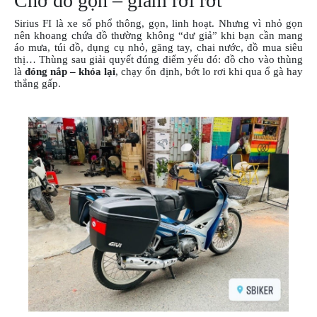
Chở đồ gọn – giảm rơi rớt
NGHE
Sirius FI là xe số phổ thông, gọn, linh hoạt. Nhưng vì nhỏ gọn
GẮN
nên khoang chứa đồ thường không “dư giả” khi bạn cần mang
MŨ
áo mưa, túi đồ, dụng cụ nhỏ, găng tay, chai nước, đồ mua siêu
BẢO
thị… Thùng sau giải quyết đúng điểm yếu đó: đồ cho vào thùng
HIỂM
là
đóng nắp – khóa lại
, chạy ổn định, bớt lo rơi khi qua ổ gà hay
thắng gấp.
BỘ
VÁ
XE
STOP
AND
GO
PHỤ
KIỆN
MOTOWOLF
KẸP
ĐIỆN
THOẠI
XE
MÁY