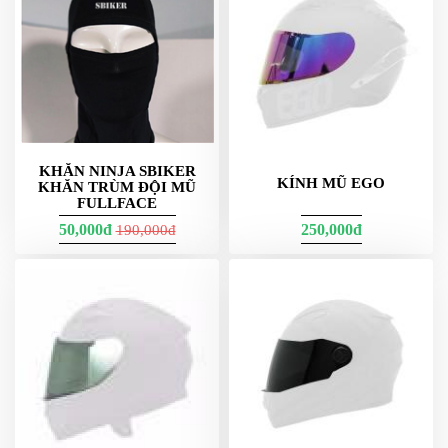
DẪN
MUA
HÀNG
KHĂN NINJA SBIKER
KÍNH MŨ EGO
KHĂN TRÙM ĐỘI MŨ
FULLFACE
50,000đ
250,000đ
190,000đ