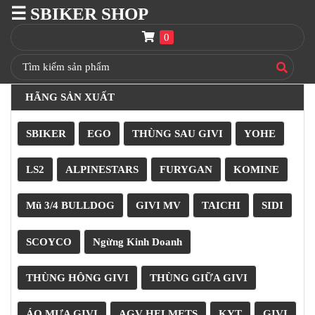
☰ SBIKER SHOP
SBIKER
SHOP
0
TRANG
CHỦ
HÃNG SẢN XUẤT
THÙNG
GIVI
SBIKER
EGO
THÙNG SAU GIVI
YOHE
BAGA
GIVI
HRX
LS2
ALPINESTARS
FURYGAN
KOMINE
NÓN
Mũ 3/4 BULLDOG
GIVI MV
TAICHI
SIDI
BẢO
HIỂM
FULLFACE
SCOYCO
Ngừng Kinh Doanh
BEN
NÂNG
THÙNG HÔNG GIVI
THÙNG GIỮA GIVI
XE
MOTO
ÁO MƯA GIVI
AGV HELMETS
KYT
GIVI