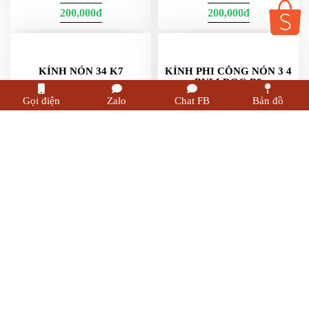
525,000đ
200,000đ
ĐUÔI GIÓ NÓN LS2 FF353
KÍNH BULLDOG BUBBLE
GẮN NHƯ ZIN
HỒNG
200,000đ
200,000đ
Gọi điện
Zalo
Chat FB
Bản đồ
KÍNH BULLDOG BUBBLE
KÍNH BULLDOG BUBBLE
XANH
TRẮNG
200,000đ
200,000đ
KÍNH NÓN 34 K7
KÍNH PHI CÔNG NÓN 3 4
BULLDOG B9
220,000đ
400,000đ