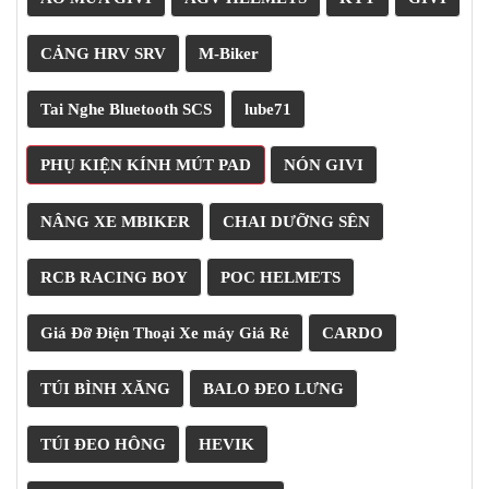
PKL
ĐỒ
CẢNG HRV SRV
M-Biker
CHƠI
PG1
PHỤ
Tai Nghe Bluetooth SCS
lube71
KIỆN
YAMAHA
PHỤ KIỆN KÍNH MÚT PAD
NÓN GIVI
PG-
1
NÂNG XE MBIKER
CHAI DƯỠNG SÊN
CẢNG
GIVI
RCB RACING BOY
POC HELMETS
ZR
ĐỒ
Giá Đỡ Điện Thoại Xe máy Giá Rẻ
CARDO
CHƠI
XE
PHỤ
TÚI BÌNH XĂNG
BALO ĐEO LƯNG
KIỆN
XSR
TÚI ĐEO HÔNG
HEVIK
155