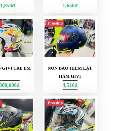
1,850đ
1,650đ
p
Freeship
4 GIVI TRẺ EM
NÓN BẢO HIỂM LẬT
HÀM GIVI
,300,000đ
4,516đ
p
Freeship