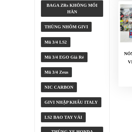
GO
BAGA ZRs KHÔNG MỐI
PHỤ
HÀN
KIỆN
MOTOWOLF
THÙNG NHÔM GIVI
KẸP
Mũ 3/4 LS2
ĐIỆN
THOẠI
NÓN
Mũ 3/4 EGO Giá Rẻ
XE
V
MÁY
Mũ 3/4 Zeus
PHỤ
KIỆN
NIC CARBON
PHƯỢT
ĐỒ
GIVI NHẬP KHẨU ITALY
CHƠI
MOTO
LS2 BAO TAY VẢI
PHỤ
KIỆN
THÙNG XE HONDA