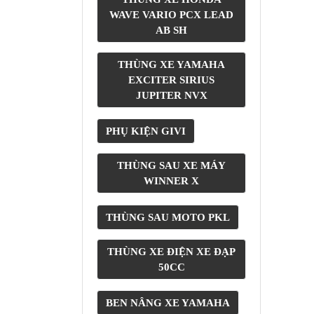
MBIKER
WAVE VARIO PCX LEAD
HCM
AB SH
SẢN
THÙNG XE YAMAHA
PHẨM
EXCITER SIRIUS
MỚI
JUPITER NVX
BLOG
PHƯỢT
PHỤ KIỆN GIVI
LIÊN
THÙNG SAU XE MÁY
HỆ
WINNER X
HƯỚNG
DẪN
THÙNG SAU MOTO PKL
MUA
HÀNG
THÙNG XE ĐIỆN XE ĐẠP
50CC
BEN NÂNG XE YAMAHA