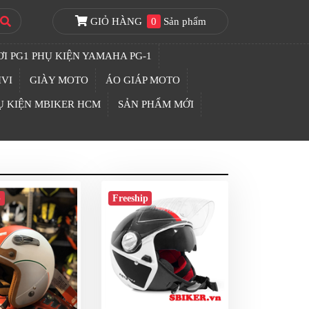
GIỎ HÀNG
0
Sản phẩm
I PG1 PHỤ KIỆN YAMAHA PG-1
IVI
GIÀY MOTO
ÁO GIÁP MOTO
Ụ KIỆN MBIKER HCM
SẢN PHẨM MỚI
p
Freeship