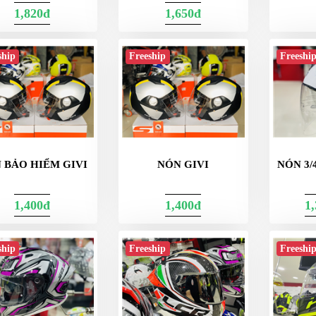
1,820đ
1,650đ
ship
Freeship
Freeshi
 BẢO HIỂM GIVI
NÓN GIVI
NÓN 3/
1,400đ
1,400đ
1
ship
Freeship
Freeshi