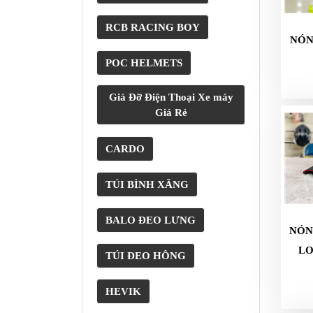
GIÀY
RCB RACING BOY
MOTO
NÓN
POC HELMETS
ÁO
GIÁP
MOTO
Giá Đỡ Điện Thoại Xe máy
Giá Rẻ
TAI
NGHE
CARDO
GẮN
MŨ
TÚI BÌNH XĂNG
BẢO
HIỂM
BALO ĐEO LƯNG
NÓN
BỘ
VÁ
LO
TÚI ĐEO HÔNG
XE
STOP
HEVIK
AND