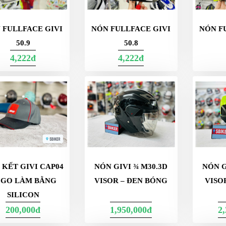
 FULLFACE GIVI
NÓN FULLFACE GIVI
NÓN F
50.9
50.8
4,222đ
4,222đ
 KẾT GIVI CAP04
NÓN GIVI ¾ M30.3D
NÓN G
GO LÀM BẰNG
VISOR – ĐEN BÓNG
VISO
SILICON
200,000đ
1,950,000đ
2