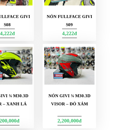
ULLFACE GIVI
NÓN FULLFACE GIVI
S08
S09
4,222đ
4,222đ
IVI ¾ M30.3D
NÓN GIVI ¾ M30.3D
R – XANH LÁ
VISOR – ĐỎ XÁM
,200,000đ
2,200,000đ