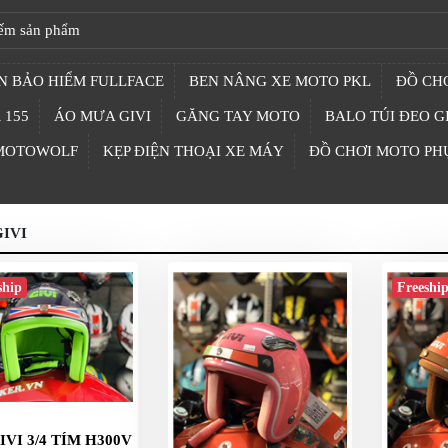
N BẢO HIỂM FULLFACE
BEN NÂNG XE MOTO PKL
ĐỒ CHƠ
 155
ÁO MƯA GIVI
GĂNG TAY MOTO
BALO TÚI ĐEO G
 MOTOWOLF
KẸP ĐIỆN THOẠI XE MÁY
ĐỒ CHƠI MOTO PH
IVI
ship
Freeshi
IVI 3/4 TÍM H300V