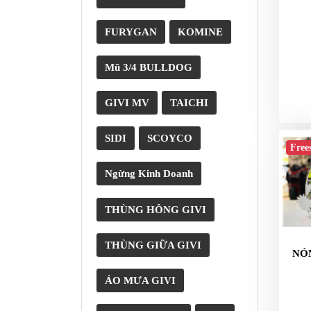
NÂNG
XE
FURYGAN
KOMINE
MOTO
PKL
Mũ 3/4 BULLDOG
ĐỒ
CHƠI
GIVI MV
TAICHI
PG1
PHỤ
SIDI
SCOYCO
KIỆN
Free
YAMAHA
Ngừng Kinh Doanh
PG-
1
THÙNG HÔNG GIVI
CẢNG
GIVI
THÙNG GIỮA GIVI
ZR
NÓN
ĐỒ
ÁO MƯA GIVI
CHƠI