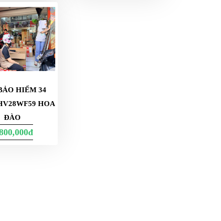
BẢO HIỂM 34
HV28WF59 HOA
ĐÀO
,800,000đ