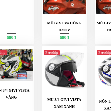
MŨ GIVI 3/4 HỒNG
MŨ GIV
H300V
T
680đ
680đ
ship
Freeship
Freeshi
 3/4 GIVI VISTA
VÀNG
MŨ 3/4 GIVI VISTA
NÓN 3
XÁM XANH
XA