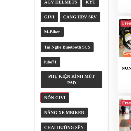
XE
AGV HELMETS
KYT
PHỤ
KIỆN
GIVI
CẢNG HRV SRV
XSR
Free
155
M-Biker
ÁO
MƯA
Tai Nghe Bluetooth SCS
GIVI
lube71
GĂNG
NÓN
TAY
PHỤ KIỆN KÍNH MÚT
MOTO
PAD
DƯỠNG
SÊN
NÓN GIVI
Free
BALO
NÂNG XE MBIKER
TÚI
ĐEO
GIVI
CHAI DƯỠNG SÊN