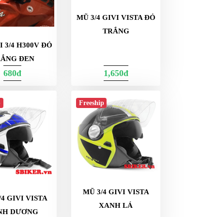
MŨ 3/4 GIVI VISTA ĐỎ
TRẮNG
I 3/4 H300V ĐỎ
RẮNG ĐEN
680đ
1,650đ
p
Freeship
MŨ 3/4 GIVI VISTA
/4 GIVI VISTA
XANH LÁ
NH DƯƠNG