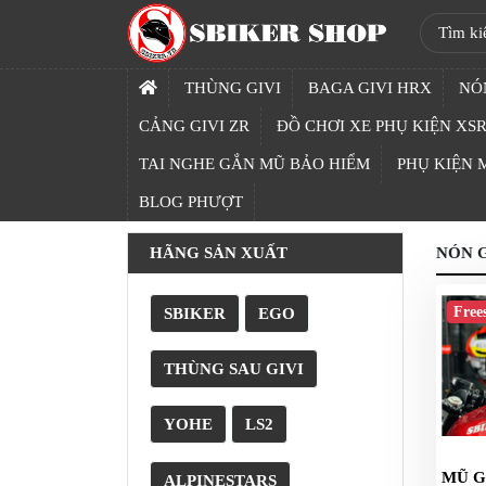
SBIKER
SHOP
THÙNG GIVI
BAGA GIVI HRX
NÓ
TRANG
CẢNG GIVI ZR
ĐỒ CHƠI XE PHỤ KIỆN XSR
CHỦ
TAI NGHE GẮN MŨ BẢO HIỂM
PHỤ KIỆN
THÙNG
BLOG PHƯỢT
GIVI
HÃNG SẢN XUẤT
NÓN G
BAGA
GIVI
HRX
Free
SBIKER
EGO
NÓN
THÙNG SAU GIVI
BẢO
HIỂM
FULLFACE
YOHE
LS2
BEN
MŨ G
ALPINESTARS