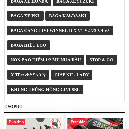
BAGA XE HONDA
BAGA XE SUZUKI
PHỤ
KIỆN
BAGA XE PKL
BAGA KAWASAKI
PHƯỢT
ĐỒ
BAGA CẢNG GIVI WINNER R X V1 V2 V3 V4 V5
CHƠI
MOTO
PHỤ
BAGA HIỆU EGO
KIỆN
MBIKER
NÓN BẢO HIỂM 1/2 MŨ NỮA ĐẦU
STOP & GO
HCM
SẢN
X TEst chờ S xử lý
GIÁP NỮ - LADY
PHẨM
MỚI
KHUNG THÙNG HÔNG GIVI SBL
BLOG
PHƯỢT
OSOPRO
LIÊN
HỆ
Freeship
Freeship
HƯỚNG