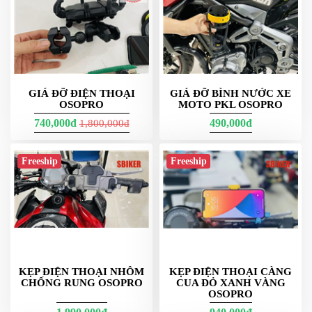
DẪN
MUA
HÀNG
GIÁ ĐỠ ĐIỆN THOẠI
GIÁ ĐỠ BÌNH NƯỚC XE
OSOPRO
MOTO PKL OSOPRO
740,000đ
490,000đ
1,800,000đ
Freeship
Freeship
KẸP ĐIỆN THOẠI NHÔM
KẸP ĐIỆN THOẠI CÀNG
CHỐNG RUNG OSOPRO
CUA ĐỎ XANH VÀNG
OSOPRO