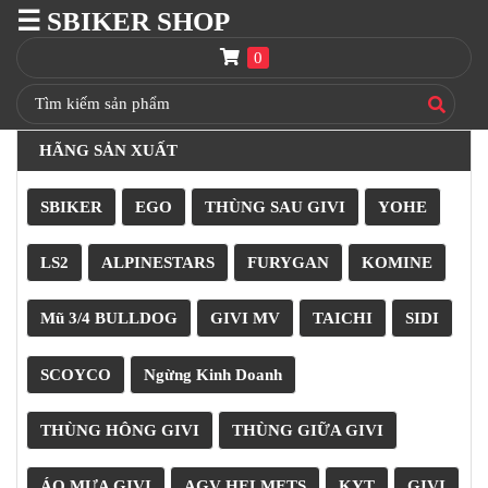
☰ SBIKER SHOP
SBIKER
SHOP
0
TRANG
CHỦ
HÃNG SẢN XUẤT
THÙNG
GIVI
SBIKER
EGO
THÙNG SAU GIVI
YOHE
BAGA
GIVI
HRX
LS2
ALPINESTARS
FURYGAN
KOMINE
NÓN
Mũ 3/4 BULLDOG
GIVI MV
TAICHI
SIDI
BẢO
HIỂM
FULLFACE
SCOYCO
Ngừng Kinh Doanh
BEN
NÂNG
THÙNG HÔNG GIVI
THÙNG GIỮA GIVI
XE
MOTO
ÁO MƯA GIVI
AGV HELMETS
KYT
GIVI