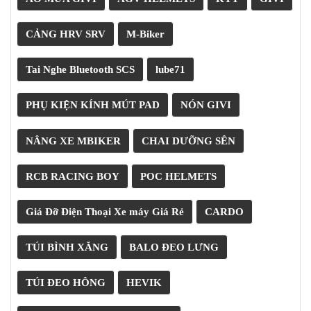
PKL
ĐỒ
CẢNG HRV SRV
M-Biker
CHƠI
PG1
PHỤ
Tai Nghe Bluetooth SCS
lube71
KIỆN
YAMAHA
PHỤ KIỆN KÍNH MÚT PAD
NÓN GIVI
PG-
1
NÂNG XE MBIKER
CHAI DƯỠNG SÊN
CẢNG
GIVI
RCB RACING BOY
POC HELMETS
ZR
ĐỒ
Giá Đỡ Điện Thoại Xe máy Giá Rẻ
CARDO
CHƠI
XE
PHỤ
TÚI BÌNH XĂNG
BALO ĐEO LƯNG
KIỆN
XSR
TÚI ĐEO HÔNG
HEVIK
155