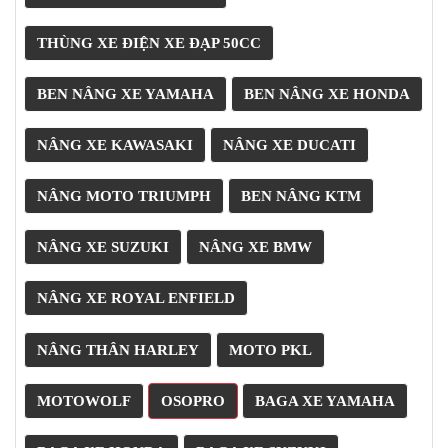
NGHE
GẮN
THÙNG XE ĐIỆN XE ĐẠP 50CC
MŨ
BẢO
BEN NÂNG XE YAMAHA
BEN NÂNG XE HONDA
HIỂM
BỘ
NÂNG XE KAWASAKI
NÂNG XE DUCATI
VÁ
XE
STOP
NÂNG MOTO TRIUMPH
BEN NÂNG KTM
AND
GO
NÂNG XE SUZUKI
NÂNG XE BMW
PHỤ
KIỆN
NÂNG XE ROYAL ENFIELD
MOTOWOLF
KẸP
NÂNG THÂN HARLEY
MOTO PKL
ĐIỆN
THOẠI
MOTOWOLF
OSOPRO
BAGA XE YAMAHA
XE
MÁY