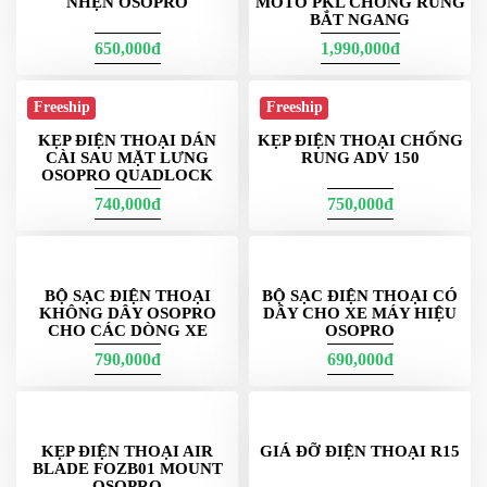
NHỆN OSOPRO
MOTO PKL CHỐNG RUNG
BẮT NGANG
650,000đ
1,990,000đ
Freeship
Freeship
KẸP ĐIỆN THOẠI DÁN
KẸP ĐIỆN THOẠI CHỐNG
CÀI SAU MẶT LƯNG
RUNG ADV 150
OSOPRO QUADLOCK
740,000đ
750,000đ
BỘ SẠC ĐIỆN THOẠI
BỘ SẠC ĐIỆN THOẠI CÓ
KHÔNG DÂY OSOPRO
DÂY CHO XE MÁY HIỆU
CHO CÁC DÒNG XE
OSOPRO
790,000đ
690,000đ
KẸP ĐIỆN THOẠI AIR
GIÁ ĐỠ ĐIỆN THOẠI R15
BLADE FOZB01 MOUNT
OSOPRO