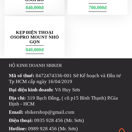
840,000đ
700,000đ
KẸP ĐIỆN THOẠI
OSOPRO MOUNT NHỎ
GỌN
840,000đ
HỘ KINH DOANH SBIKER
Mã số thuế:
8472474336-001 Sở Kế hoạch và Đầu tư
Tp HCM cấp ngày 16/04/2019
Đại diện kinh doanh:
Võ Huy Sơn
Địa chỉ:
319 Bạch Đằng, ( cũ p15 Bình Thạnh) P.Gia
Định - HCM
Email:
sbikershop@gmail.com
Điện thoại:
0935 928 456 (Mr. Sơn)
Hotline:
0989 928 456 (Mr. Sơn)