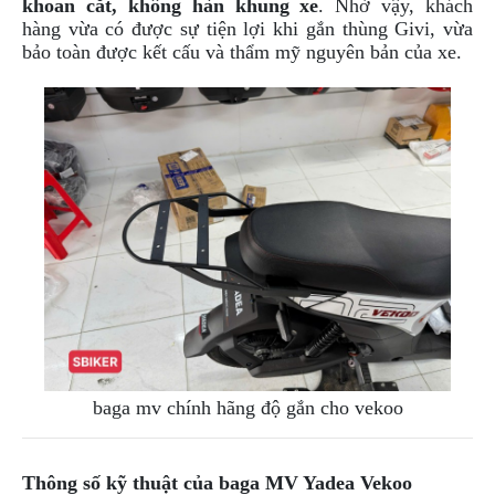
ÁO
khoan cắt, không hàn khung xe
. Nhờ vậy, khách
MƯA
hàng vừa có được sự tiện lợi khi gắn thùng Givi, vừa
GIVI
bảo toàn được kết cấu và thẩm mỹ nguyên bản của xe.
GĂNG
TAY
MOTO
DƯỠNG
SÊN
BALO
TÚI
ĐEO
GIVI
GIÀY
MOTO
ÁO
baga mv chính hãng độ gắn cho vekoo
GIÁP
MOTO
Thông số kỹ thuật của baga MV Yadea Vekoo
TAI