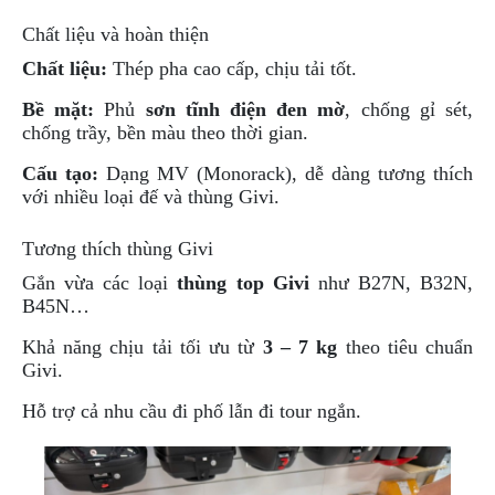
NGHE
Chất liệu và hoàn thiện
GẮN
MŨ
Chất liệu:
Thép pha cao cấp, chịu tải tốt.
BẢO
HIỂM
Bề mặt:
Phủ
sơn tĩnh điện đen mờ
, chống gỉ sét,
chống trầy, bền màu theo thời gian.
BỘ
VÁ
Cấu tạo:
Dạng MV (Monorack), dễ dàng tương thích
XE
với nhiều loại đế và thùng Givi.
STOP
AND
Tương thích thùng Givi
GO
Gắn vừa các loại
thùng top Givi
như B27N, B32N,
PHỤ
B45N…
KIỆN
MOTOWOLF
Khả năng chịu tải tối ưu từ
3 – 7 kg
theo tiêu chuẩn
Givi.
KẸP
ĐIỆN
Hỗ trợ cả nhu cầu đi phố lẫn đi tour ngắn.
THOẠI
XE
MÁY