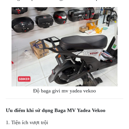
DẪN
MUA
HÀNG
Độ baga givi mv yadea vekoo
Ưu điểm khi sử dụng Baga MV Yadea Vekoo
1. Tiện ích vượt trội