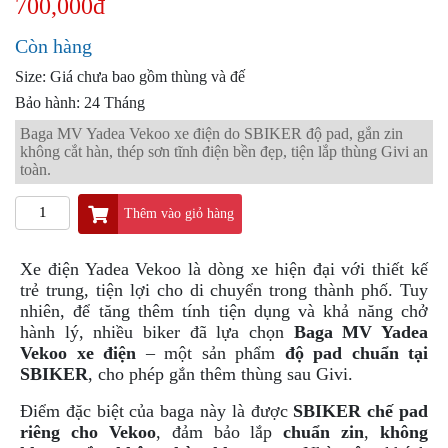
700,000đ
PKL
ĐỒ
Còn hàng
CHƠI
Size: Giá chưa bao gồm thùng và đế
PG1
PHỤ
Bảo hành: 24 Tháng
KIỆN
Baga MV Yadea Vekoo xe điện do SBIKER độ pad, gắn zin
YAMAHA
không cắt hàn, thép sơn tĩnh điện bền đẹp, tiện lắp thùng Givi an
PG-
toàn.
1
Thêm vào giỏ hàng
CẢNG
GIVI
ZR
Xe điện Yadea Vekoo là dòng xe hiện đại với thiết kế
trẻ trung, tiện lợi cho di chuyển trong thành phố. Tuy
ĐỒ
nhiên, để tăng thêm tính tiện dụng và khả năng chở
CHƠI
hành lý, nhiều biker đã lựa chọn
Baga MV Yadea
XE
Vekoo xe điện
– một sản phẩm
độ pad chuẩn tại
PHỤ
SBIKER
, cho phép gắn thêm thùng sau Givi.
KIỆN
XSR
Điểm đặc biệt của baga này là được
SBIKER chế pad
155
riêng cho Vekoo
, đảm bảo lắp
chuẩn zin
,
không