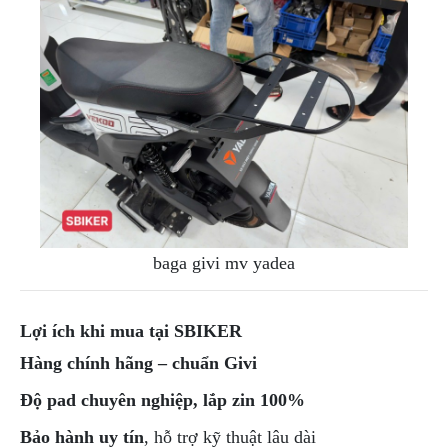
baga givi mv yadea
Lợi ích khi mua tại SBIKER
Hàng chính hãng – chuẩn Givi
Độ pad chuyên nghiệp, lắp zin 100%
Bảo hành uy tín
, hỗ trợ kỹ thuật lâu dài