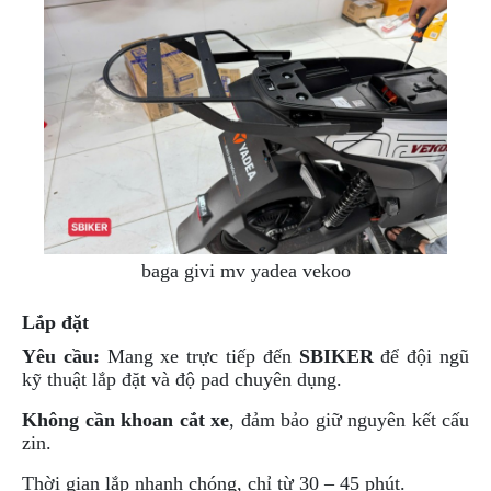
PHỤ
KIỆN
PHƯỢT
ĐỒ
CHƠI
MOTO
PHỤ
KIỆN
MBIKER
HCM
baga givi mv yadea vekoo
SẢN
PHẨM
MỚI
Lắp đặt
Yêu cầu:
Mang xe trực tiếp đến
SBIKER
để đội ngũ
BLOG
kỹ thuật lắp đặt và độ pad chuyên dụng.
PHƯỢT
Không cần khoan cắt xe
, đảm bảo giữ nguyên kết cấu
LIÊN
zin.
HỆ
Thời gian lắp nhanh chóng, chỉ từ 30 – 45 phút.
HƯỚNG