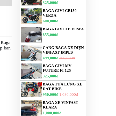
325,000đ
BAGA GIVI CB150
VERZA
600,000đ
BAGA GIVI XE VESPA
855,000đ
.
Baga
úp bạn
CẢNG BAGA XE ĐIỆN
VINFAST IMPES
499,000đ
700,000đ
BAGA GIVI MV
FUTURE FI 125
325,000đ
BAGA TỰA LƯNG XE
DAT BIKE
950,000đ
1,080,000đ
BAGA XE VINFAST
KLARA
1,000,000đ