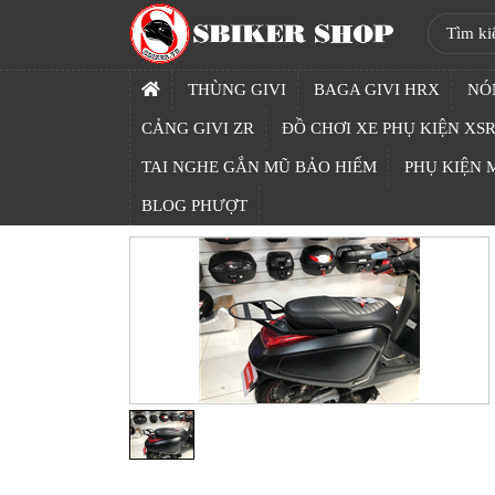
SBIKER
SHOP
THÙNG GIVI
BAGA GIVI HRX
NÓ
TRANG
CẢNG GIVI ZR
ĐỒ CHƠI XE PHỤ KIỆN XSR
CHỦ
TAI NGHE GẮN MŨ BẢO HIỂM
PHỤ KIỆN
THÙNG
BLOG PHƯỢT
GIVI
BAGA
GIVI
HRX
NÓN
BẢO
HIỂM
FULLFACE
BEN