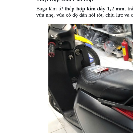
MBIKER
Baga làm từ
thép hợp kim dày 1,2 mm
, t
HCM
vừa nhẹ, vừa có độ đàn hồi tốt, chịu lực va 
SẢN
PHẨM
MỚI
BLOG
PHƯỢT
LIÊN
HỆ
HƯỚNG
DẪN
MUA
HÀNG