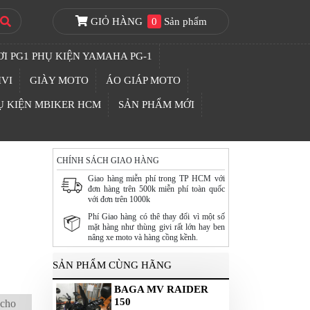
GIỎ HÀNG
0
Sản phẩm
I PG1 PHỤ KIỆN YAMAHA PG-1
IVI
GIÀY MOTO
ÁO GIÁP MOTO
Ụ KIỆN MBIKER HCM
SẢN PHẨM MỚI
CHÍNH SÁCH GIAO HÀNG
Giao hàng miễn phí trong TP HCM với
đơn hàng trên 500k miễn phí toàn quốc
với đơn trên 1000k
Phí Giao hàng có thê thay đổi vì một số
mặt hàng như thùng givi rất lớn hay ben
nâng xe moto và hàng cồng kềnh.
SẢN PHẨM CÙNG HÃNG
BAGA MV RAIDER
150
 cho