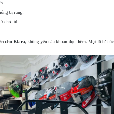
ẩn.
hông bị rung.
ử chở túi.
ền cho Klara
, không yêu cầu khoan đục thêm. Mọi lỗ bắt ố