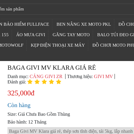
N BẢO HIỂM FULLFACE
BEN NÂNG XE MOTO PKL
ĐỒ CHƠ
 155
ÁO MƯA GIVI
GĂNG TAY MOTO
BALO TÚI ĐEO G
 MOTOWOLF
KẸP ĐIỆN THOẠI XE MÁY
ĐỒ CHƠI MOTO PH
BAGA GIVI MV KLARA GIÁ RẺ
Danh mục:
CẢNG GIVI ZR
Thương hiệu:
GIVI MV
Đánh giá:
325,000đ
Còn hàng
Size: Giá Chưa Bao Gồm Thùng
Bảo hành: 12 Tháng
Baga Givi MV Klara giá rẻ, thép sơn tĩnh điện, tải 5kg, lắp nhanh