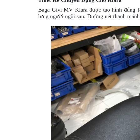
Thiết Kế Chuyên Dụng Cho Klara
GIÀY
Baga Givi MV Klara được tạo hình đúng fo
lưng người ngồi sau. Đường nét thanh mảnh,
MOTO
ÁO
GIÁP
MOTO
TAI
NGHE
GẮN
MŨ
BẢO
HIỂM
BỘ
VÁ
XE
STOP
AND