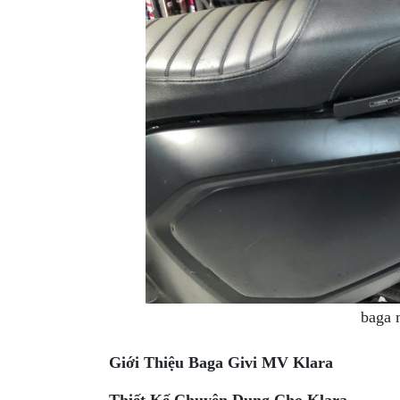
XE
PHỤ
KIỆN
XSR
155
ÁO
MƯA
GIVI
GĂNG
TAY
MOTO
DƯỠNG
SÊN
baga 
BALO
TÚI
Giới Thiệu Baga Givi MV Klara
ĐEO
GIVI