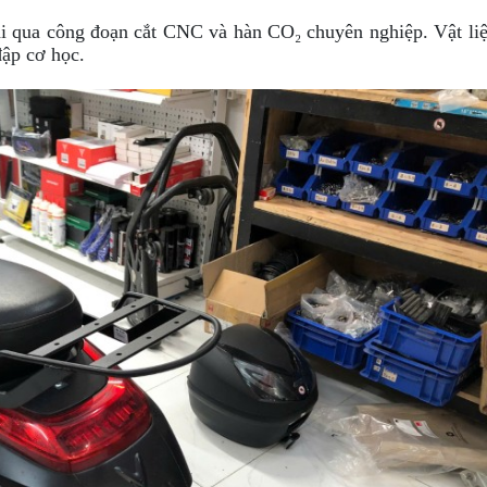
rải qua công đoạn cắt CNC và hàn CO₂ chuyên nghiệp. Vật li
đập cơ học.