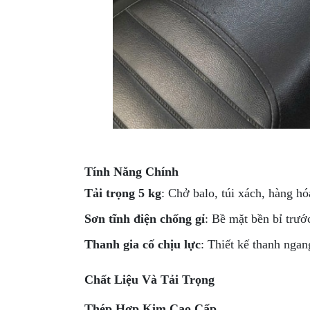
GO
PHỤ
KIỆN
MOTOWOLF
KẸP
ĐIỆN
THOẠI
XE
MÁY
Tính Năng Chính
PHỤ
Tải trọng 5 kg
: Chở balo, túi xách, hàng hó
KIỆN
PHƯỢT
Sơn tĩnh điện chống gỉ
: Bề mặt bền bỉ trướ
ĐỒ
Thanh gia cố chịu lực
: Thiết kế thanh ngan
CHƠI
MOTO
Chất Liệu Và Tải Trọng
PHỤ
KIỆN
Thép Hợp Kim Cao Cấp