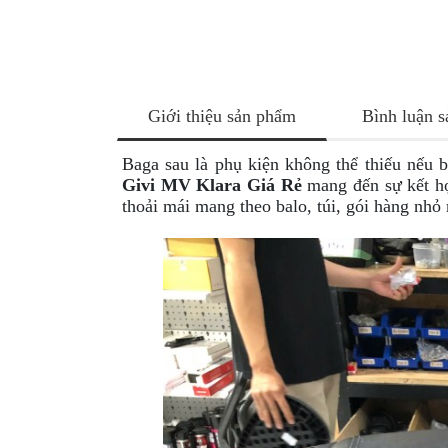
NÂNG
XE
MOTO
PKL
Giới thiệu sản phẩm
Bình luận 
ĐỒ
CHƠI
PG1
Baga sau là phụ kiện không thể thiếu nếu 
Givi MV Klara Giá Rẻ
mang đến sự kết hợ
PHỤ
thoải mái mang theo balo, túi, gói hàng nhỏ 
KIỆN
YAMAHA
PG-
1
CẢNG
GIVI
ZR
ĐỒ
CHƠI