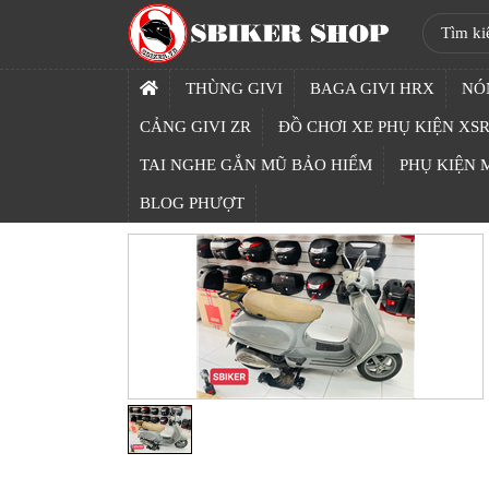
SBIKER
SHOP
THÙNG GIVI
BAGA GIVI HRX
NÓ
TRANG
CẢNG GIVI ZR
ĐỒ CHƠI XE PHỤ KIỆN XSR
CHỦ
TAI NGHE GẮN MŨ BẢO HIỂM
PHỤ KIỆN
THÙNG
BLOG PHƯỢT
GIVI
BAGA
GIVI
HRX
NÓN
BẢO
HIỂM
FULLFACE
BEN