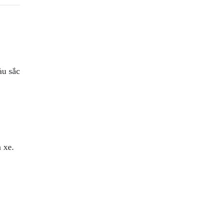
àu sắc
 xe.