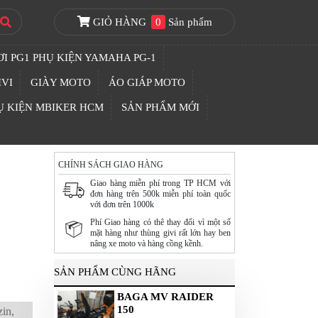
GIỎ HÀNG
0
Sản phẩm
I PG1 PHỤ KIỆN YAMAHA PG-1
IVI
GIÀY MOTO
ÁO GIÁP MOTO
Ụ KIỆN MBIKER HCM
SẢN PHẨM MỚI
CHÍNH SÁCH GIAO HÀNG
Giao hàng miễn phí trong TP HCM với
đơn hàng trên 500k miễn phí toàn quốc
với đơn trên 1000k
Phí Giao hàng có thê thay đổi vì một số
mặt hàng như thùng givi rất lớn hay ben
nâng xe moto và hàng cồng kềnh.
SẢN PHẨM CÙNG HÃNG
BAGA MV RAIDER
150
zin,