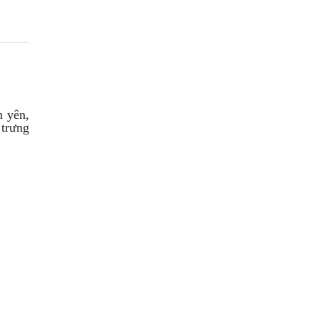
m yên,
 trưng