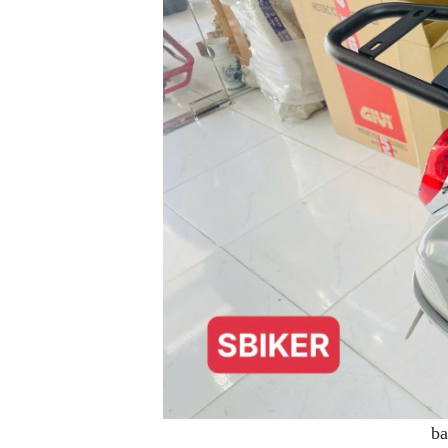
XE
PHỤ
KIỆN
XSR
155
ÁO
MƯA
GIVI
GĂNG
TAY
MOTO
DƯỠNG
SÊN
BALO
TÚI
ĐEO
ba
GIVI