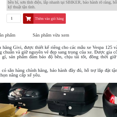
bền bỉ, sơn tĩnh điện, lắp nhanh tại SBIKER, bảo hành rõ ràng, hỗ
kỹ thuật tận tình.
Thêm vào giỏ hàng
sản phẩm
Sản phẩm vừa xem
 hãng Givi, được thiết kế riêng cho các mẫu xe Vespa 125 v
g chuẩn và giữ nguyên vẻ đẹp sang trọng của xe. Được gia c
g gỉ, sản phẩm đảm bảo độ bền, chịu tải tốt, đồng thời gi
ó sẵn hàng chính hãng, bảo hành đầy đủ, hỗ trợ lắp đặt tận
chọn nâng cấp xế yêu.