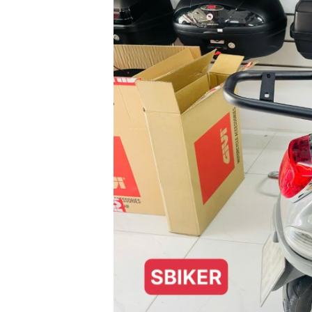
GO
PHỤ
KIỆN
MOTOWOLF
KẸP
ĐIỆN
THOẠI
XE
MÁY
PHỤ
KIỆN
PHƯỢT
ĐỒ
CHƠI
MOTO
PHỤ
KIỆN