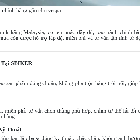
 chính hãng gắn cho vespa
ính hãng Malaysia, có tem mác đầy đủ, bảo hành chính h
mua còn được hỗ trợ lắp đặt miễn phí và tư vấn tận tình từ đ
50 Tại SBIKER
o sản phẩm đúng chuẩn, không pha trộn hàng trôi nổi, giúp
t miễn phí, tư vấn chọn thùng phù hợp, chỉnh tư thế lái tối ư
h hàng.
Kỹ Thuật
giúp bạn lắp baga đúng kỹ thuật, chắc chắn, không ảnh hưở