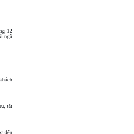
ãng 12
ội ngũ
 khách
u, tất
ng đến