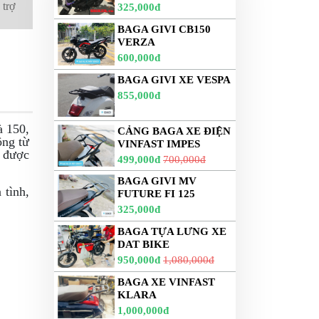
 trợ
325,000đ
BAGA GIVI CB150
VERZA
600,000đ
BAGA GIVI XE VESPA
855,000đ
à 150,
CẢNG BAGA XE ĐIỆN
ông từ
VINFAST IMPES
ữ được
499,000đ
700,000đ
BAGA GIVI MV
 tình,
FUTURE FI 125
325,000đ
BAGA TỰA LƯNG XE
DAT BIKE
950,000đ
1,080,000đ
BAGA XE VINFAST
KLARA
1,000,000đ