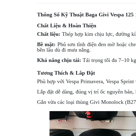
GIÀY
Thông Số Kỹ Thuật Baga Givi Vespa 125 
MOTO
Chất Liệu & Hoàn Thiện
ÁO
Chất liệu:
Thép hợp kim chịu lực, đường kín
GIÁP
MOTO
Bề mặt:
Phủ sơn tĩnh điện đen mờ hoặc chro
bền lâu dù đi mưa nắng.
TAI
Khả năng chịu tải:
Tải trọng tối đa 7–10 kg
NGHE
GẮN
Tương Thích & Lắp Đặt
MŨ
Phù hợp với Vespa Primavera, Vespa Sprint 
BẢO
HIỂM
Lắp đặt dễ dàng, đúng vị trí ốc nguyên bản,
BỘ
Gắn vừa các loại thùng Givi Monolock (B27
VÁ
XE
STOP
AND