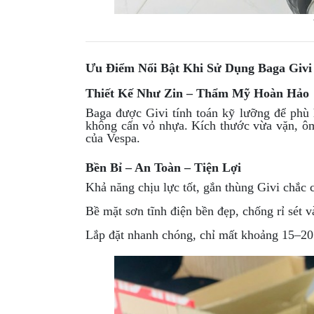
MBIKER
HCM
SẢN
Ưu Điểm Nổi Bật Khi Sử Dụng Baga Givi 
PHẨM
MỚI
Thiết Kế Như Zin – Thẩm Mỹ Hoàn Hảo
BLOG
Baga được Givi tính toán kỹ lưỡng để phù 
không cấn vỏ nhựa. Kích thước vừa vặn, ôm 
PHƯỢT
của Vespa.
LIÊN
Bền Bỉ – An Toàn – Tiện Lợi
HỆ
Khả năng chịu lực tốt, gắn thùng Givi chắc 
HƯỚNG
Bề mặt sơn tĩnh điện bền đẹp, chống rỉ sét v
DẪN
MUA
Lắp đặt nhanh chóng, chỉ mất khoảng 15–20 
HÀNG