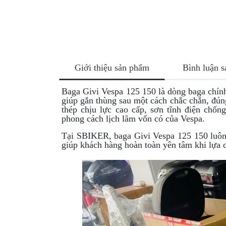
NÂNG
XE
MOTO
PKL
ĐỒ
Giới thiệu sản phẩm
Bình luận 
CHƠI
PG1
Baga Givi Vespa 125 150 là dòng baga chính
PHỤ
giúp gắn thùng sau một cách chắc chắn, đún
KIỆN
thép chịu lực cao cấp, sơn tĩnh điện chốn
YAMAHA
phong cách lịch lãm vốn có của Vespa.
PG-
Tại SBIKER, baga Givi Vespa 125 150 luôn c
1
giúp khách hàng hoàn toàn yên tâm khi lựa 
CẢNG
GIVI
ZR
ĐỒ
CHƠI