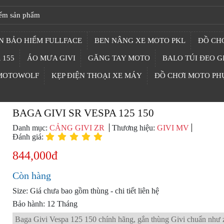
N BẢO HIỂM FULLFACE
BEN NÂNG XE MOTO PKL
ĐỒ CHƠ
 155
ÁO MƯA GIVI
GĂNG TAY MOTO
BALO TÚI ĐEO G
 MOTOWOLF
KẸP ĐIỆN THOẠI XE MÁY
ĐỒ CHƠI MOTO PH
BAGA GIVI SR VESPA 125 150
Danh mục:
CẢNG GIVI ZR
Thương hiệu:
GIVI MV
Đánh giá:
844,000đ
Còn hàng
Size: Giá chưa bao gồm thùng - chi tiết liên hệ
Bảo hành: 12 Tháng
Baga Givi Vespa 125 150 chính hãng, gắn thùng Givi chuẩn như 