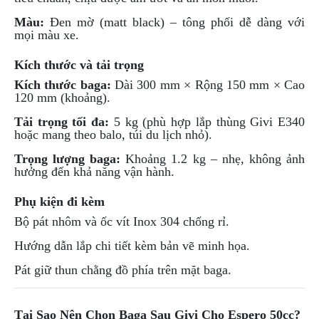
NGHE
Màu:
Đen mờ (matt black) – tông phối dễ dàng với
GẮN
mọi màu xe.
MŨ
BẢO
Kích thước và tải trọng
HIỂM
Kích thước baga:
Dài 300 mm × Rộng 150 mm × Cao
BỘ
120 mm (khoảng).
VÁ
Tải trọng tối đa:
5 kg (phù hợp lắp thùng Givi E340
XE
hoặc mang theo balo, túi du lịch nhỏ).
STOP
AND
Trọng lượng baga:
Khoảng 1.2 kg – nhẹ, không ảnh
GO
hưởng đến khả năng vận hành.
PHỤ
Phụ kiện đi kèm
KIỆN
Bộ pát nhôm và ốc vít Inox 304 chống rỉ.
MOTOWOLF
Hướng dẫn lắp chi tiết kèm bản vẽ minh họa.
KẸP
ĐIỆN
Pát giữ thun chằng đồ phía trên mặt baga.
THOẠI
XE
MÁY
Tại Sao Nên Chọn Baga Sau Givi Cho Espero 50cc?