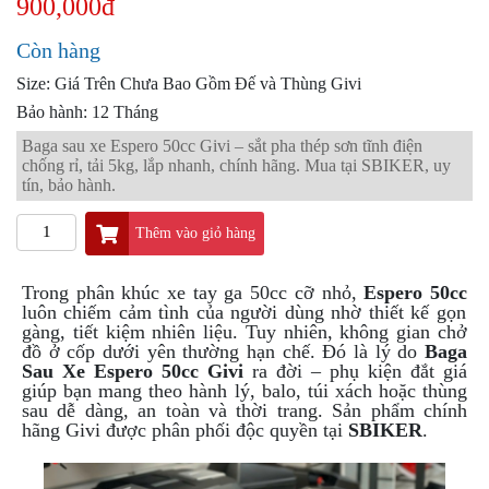
900,000đ
PKL
ĐỒ
Còn hàng
CHƠI
Size: Giá Trên Chưa Bao Gồm Đế và Thùng Givi
PG1
PHỤ
Bảo hành: 12 Tháng
KIỆN
Baga sau xe Espero 50cc Givi – sắt pha thép sơn tĩnh điện
YAMAHA
chống rỉ, tải 5kg, lắp nhanh, chính hãng. Mua tại SBIKER, uy
PG-
tín, bảo hành.
1
Thêm vào giỏ hàng
CẢNG
GIVI
ZR
Trong phân khúc xe tay ga 50cc cỡ nhỏ,
Espero 50cc
luôn chiếm cảm tình của người dùng nhờ thiết kế gọn
ĐỒ
gàng, tiết kiệm nhiên liệu. Tuy nhiên, không gian chở
CHƠI
đồ ở cốp dưới yên thường hạn chế. Đó là lý do
Baga
XE
Sau Xe Espero 50cc Givi
ra đời – phụ kiện đắt giá
PHỤ
giúp bạn mang theo hành lý, balo, túi xách hoặc thùng
KIỆN
sau dễ dàng, an toàn và thời trang. Sản phẩm chính
hãng Givi được phân phối độc quyền tại
SBIKER
.
XSR
155