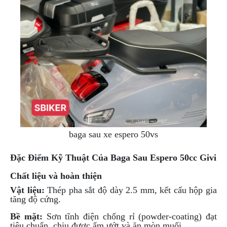
ÁO
MƯA
GIVI
GĂNG
TAY
MOTO
DƯỠNG
SÊN
BALO
TÚI
ĐEO
baga sau xe espero 50vs
GIVI
Đặc Điểm Kỹ Thuật Của Baga Sau Espero 50cc Givi
GIÀY
MOTO
Chất liệu và hoàn thiện
ÁO
Vật liệu:
Thép pha sắt độ dày 2.5 mm, kết cấu hộp gia
GIÁP
tăng độ cứng.
MOTO
Bề mặt:
Sơn tĩnh điện chống rỉ (powder-coating) đạt
tiêu chuẩn, chịu được ẩm ướt và ăn mòn muối.
TAI