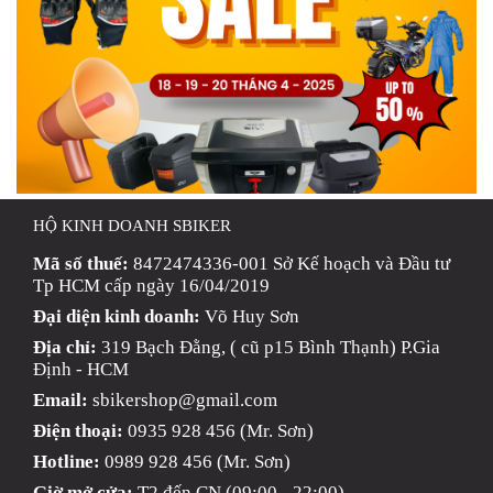
HỘ KINH DOANH SBIKER
Mã số thuế:
8472474336-001 Sở Kế hoạch và Đầu tư
Tp HCM cấp ngày 16/04/2019
Đại diện kinh doanh:
Võ Huy Sơn
Địa chỉ:
319 Bạch Đằng, ( cũ p15 Bình Thạnh) P.Gia
Định - HCM
Email:
sbikershop@gmail.com
Điện thoại:
0935 928 456 (Mr. Sơn)
Hotline:
0989 928 456 (Mr. Sơn)
Giờ mở cửa:
T2 đến CN (09:00 - 22:00)