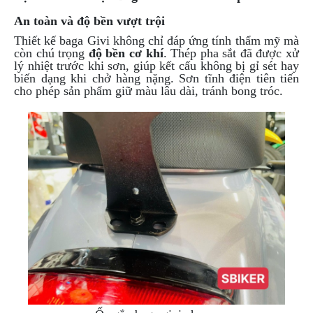
PHỤ
An toàn và độ bền vượt trội
KIỆN
PHƯỢT
Thiết kế baga Givi không chỉ đáp ứng tính thẩm mỹ mà
còn chú trọng
độ bền cơ khí
. Thép pha sắt đã được xử
lý nhiệt trước khi sơn, giúp kết cấu không bị gỉ sét hay
ĐỒ
biến dạng khi chở hàng nặng. Sơn tĩnh điện tiên tiến
CHƠI
cho phép sản phẩm giữ màu lâu dài, tránh bong tróc.
MOTO
PHỤ
KIỆN
MBIKER
HCM
SẢN
PHẨM
MỚI
BLOG
PHƯỢT
LIÊN
HỆ
HƯỚNG