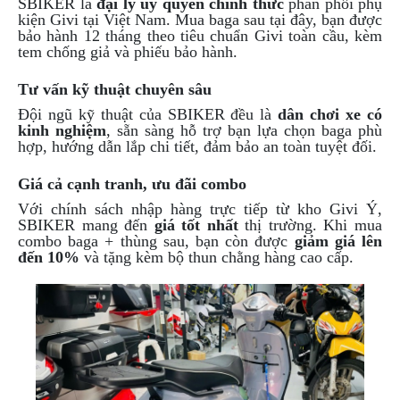
SBIKER là
đại lý ủy quyền chính thức
phân phối phụ
kiện Givi tại Việt Nam. Mua baga sau tại đây, bạn được
bảo hành 12 tháng theo tiêu chuẩn Givi toàn cầu, kèm
tem chống giả và phiếu bảo hành.
Tư vấn kỹ thuật chuyên sâu
Đội ngũ kỹ thuật của SBIKER đều là
dân chơi xe có
kinh nghiệm
, sẵn sàng hỗ trợ bạn lựa chọn baga phù
hợp, hướng dẫn lắp chi tiết, đảm bảo an toàn tuyệt đối.
Giá cả cạnh tranh, ưu đãi combo
Với chính sách nhập hàng trực tiếp từ kho Givi Ý,
SBIKER mang đến
giá tốt nhất
thị trường. Khi mua
combo baga + thùng sau, bạn còn được
giảm giá lên
đến 10%
và tặng kèm bộ thun chằng hàng cao cấp.