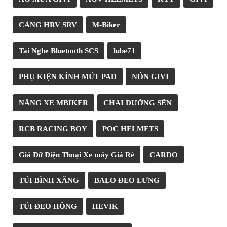
PKL
ĐỒ
CẢNG HRV SRV
M-Biker
CHƠI
PG1
PHỤ
Tai Nghe Bluetooth SCS
lube71
KIỆN
YAMAHA
PHỤ KIỆN KÍNH MÚT PAD
NÓN GIVI
PG-
1
NÂNG XE MBIKER
CHAI DƯỠNG SÊN
CẢNG
GIVI
RCB RACING BOY
POC HELMETS
ZR
ĐỒ
Giá Đỡ Điện Thoại Xe máy Giá Rẻ
CARDO
CHƠI
XE
PHỤ
TÚI BÌNH XĂNG
BALO ĐEO LƯNG
KIỆN
XSR
TÚI ĐEO HÔNG
HEVIK
155