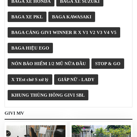
BAGA XE HONDA
BAGA XE SUZUKI
PHỤ
KIỆN
BAGA XE PKL
BAGA KAWASAKI
PHƯỢT
ĐỒ
BAGA CẢNG GIVI WINNER R X V1 V2 V3 V4 V5
CHƠI
MOTO
PHỤ
BAGA HIỆU EGO
KIỆN
MBIKER
NÓN BẢO HIỂM 1/2 MŨ NỮA ĐẦU
STOP & GO
HCM
SẢN
X TEst chờ S xử lý
GIÁP NỮ - LADY
PHẨM
MỚI
KHUNG THÙNG HÔNG GIVI SBL
BLOG
PHƯỢT
GIVI MV
LIÊN
HỆ
HƯỚNG