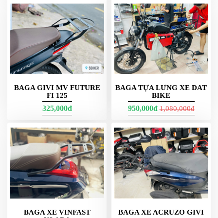
BAGA GIVI MV FUTURE
BAGA TỰA LƯNG XE DAT
FI 125
BIKE
325,000đ
950,000đ
1,080,000đ
BAGA XE VINFAST
BAGA XE ACRUZO GIVI