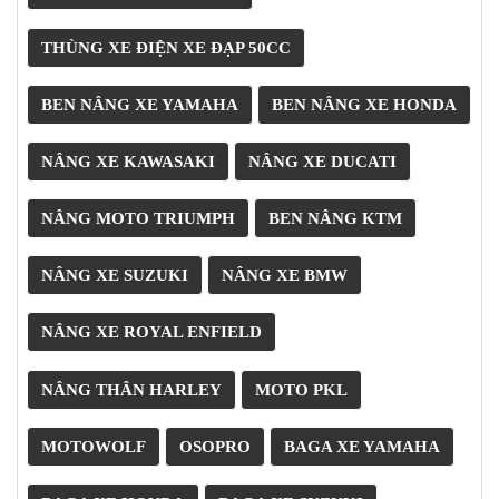
NGHE
GẮN
THÙNG XE ĐIỆN XE ĐẠP 50CC
MŨ
BẢO
BEN NÂNG XE YAMAHA
BEN NÂNG XE HONDA
HIỂM
BỘ
NÂNG XE KAWASAKI
NÂNG XE DUCATI
VÁ
XE
STOP
NÂNG MOTO TRIUMPH
BEN NÂNG KTM
AND
GO
NÂNG XE SUZUKI
NÂNG XE BMW
PHỤ
KIỆN
NÂNG XE ROYAL ENFIELD
MOTOWOLF
KẸP
NÂNG THÂN HARLEY
MOTO PKL
ĐIỆN
THOẠI
MOTOWOLF
OSOPRO
BAGA XE YAMAHA
XE
MÁY