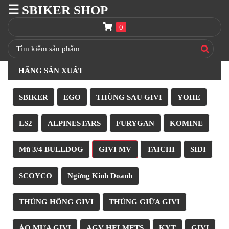
☰ SBIKER SHOP
SBIKER
SHOP
0
TRANG
CHỦ
HÃNG SẢN XUẤT
THÙNG
GIVI
SBIKER
EGO
THÙNG SAU GIVI
YOHE
BAGA
GIVI
HRX
LS2
ALPINESTARS
FURYGAN
KOMINE
NÓN
Mũ 3/4 BULLDOG
GIVI MV
TAICHI
SIDI
BẢO
HIỂM
FULLFACE
SCOYCO
Ngừng Kinh Doanh
BEN
NÂNG
THÙNG HÔNG GIVI
THÙNG GIỮA GIVI
XE
MOTO
ÁO MƯA GIVI
AGV HELMETS
KYT
GIVI