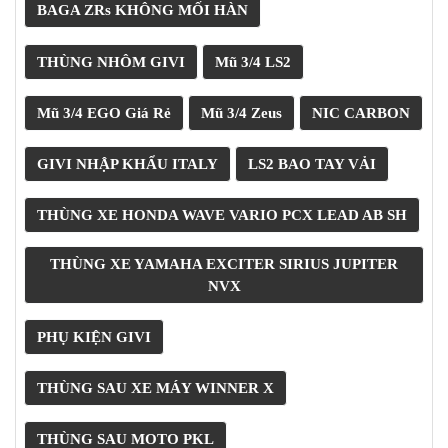
ÁO
BAGA ZRs KHÔNG MỐI HÀN
MƯA
GIVI
THÙNG NHÔM GIVI
Mũ 3/4 LS2
GĂNG
TAY
Mũ 3/4 EGO Giá Rẻ
Mũ 3/4 Zeus
NIC CARBON
MOTO
DƯỠNG
GIVI NHẬP KHẨU ITALY
LS2 BAO TAY VẢI
SÊN
BALO
THÙNG XE HONDA WAVE VARIO PCX LEAD AB SH
TÚI
ĐEO
THÙNG XE YAMAHA EXCITER SIRIUS JUPITER
GIVI
NVX
GIÀY
MOTO
PHỤ KIỆN GIVI
ÁO
GIÁP
THÙNG SAU XE MÁY WINNER X
MOTO
THÙNG SAU MOTO PKL
TAI