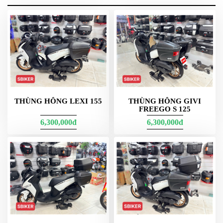
G11n + 1 bộ pass CR + 2 móc treo Honda SH bảo hành trọn đời
ạ.
THÙNG HÔNG LEXI 155
THÙNG HÔNG GIVI
FREEGO S 125
G12N bản nhập Malaysia
6,300,000đ
6,300,000đ
G12N (≈12 lít)
tăng thêm 1 lít so với G11N, dành cho ai muốn
“rộng rãi” hơn chút mà vẫn giữ tổng thể gọn. Khoang vuông vắn,
sắp xếp đồ logic, hạn chế xô lệch. Lý tưởng cho tài xế chạy phố
nhiều, cần thao tác mở nhanh – đóng gọn – khóa an toàn.
G10N mẫu này bỏ cùng K10n
G10N (≈10 lít)
là lựa chọn siêu gọn cho người thích tối giản tuyệt
đối. Đủ đồ thiết yếu: áo mưa mỏng, găng tay, kính/khẩu trang.
Khi cần nâng dung tích tổng thể, có thể phối G10N với cặp thùng