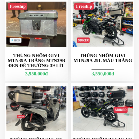
Thùng Hông R15 có đèn xi nhan
Freeship
Freeship
E23N Givi mã vuông nhập malaysia
E23N tăng dung tích
lên 23 lít
, khoang chứa “thoáng” hơn 1 chút
so với E22N. Bản
đen – không đèn
, hợp style tối giản, mạnh mẽ.
Form thùng hơi phồng giúp bỏ áo khoác mỏng/balo dễ hơn, vẫn
đảm bảo gọn đuôi xe. Tải khuyến nghị mỗi bên 5 kg khi dùng
khung SBL đạt chuẩn.
THÙNG NHÔM GIVI
THÙNG NHÔM GIVI
MTN39A TRẮNG MTN39B
MTN29A 29L MÀU TRẮNG
ĐEN ĐẾ THƯỜNG 39 LÍT
3,950,000đ
3,550,000đ
Givi E23N màu đen thùng hông 2 bên