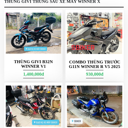
THÙNG GIVI THÙNG SAU XE MÁY WINNER X
Mỗi một thùng gắn xe của Givi đều được thiết kế hiện đại, 
trẻ trung và tinh gọn. Sản phẩm giúp xế yêu tạo nên điểm 
nhấn ấn tượng trong mắt người nhìn.
Sbiker báo giá thùng xe máy Givi mới nhất hiện nay
THÙNG GIVI B32N
COMBO THÙNG TRƯỚC
WINNER V1
G11N WINNER R V5 2025
1,400,000đ
930,000đ