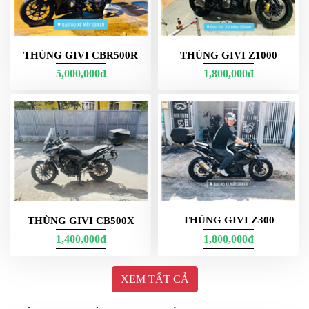
THÙNG GIVI CBR500R
THÙNG GIVI Z1000
5,000,000đ
1,800,000đ
Thùng Givi bền bỉ, chống sốc và chịu nhiệt tốt
Thùng Givi 
được sản xuất theo tiêu chuẩn chất lượng châu Âu 
được ví như là sự lựa chọn ưu việt số 1 bởi vì:
Sản phẩm được làm từ chất liệu cao cấp có khả năng 
chống rỉ sét, chống nứt vỡ và chống sốc tốt.
Thùng Givi theo đó có độ bền cao, giúp người dùng tiết 
kiệm nhiều chi phí sửa chữa hoặc thay mới.
Sản phẩm giúp đồ dùng được bảo quản an toàn trên mọi 
THÙNG GIVI Z300
THÙNG GIVI CB500X
cung đường gồ ghề, dằn xóc và trong mọi điều kiện thời 
1,400,000đ
1,800,000đ
tiết.
Thùng gắn xe hạn chế tối đa các sự cố va quẹt do bạn chở 
XEM TẤT CẢ
đồ dùng quá nhiều. Nhờ vậy mà độ an toàn của người và 
vật cũng được sản phẩm nâng lên gấp 2 lần. 