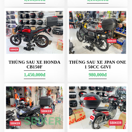
Nếu bạn mua thùng Givi, đừng quên kiểm tra các chương trình theo hàng
năm giá thay đổi nhé
Hy vọng thông tin này hữu ích cho bạn
THÙNG SAU XE HONDA
THÙNG SAU XE JPAN ONE
CB150F
1 50CC GIVI
1,450,000đ
980,000đ
Thùng say xe honda và yamaha
Thùng giữa Givi
Givi Giữa G11N