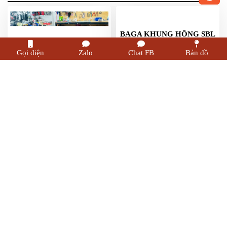
Gọi điện
Zalo
Chat FB
Bản đồ
KHUNG THÙNG HÔNG
BAGA KHUNG HÔNG SBL
SBL EXCITER 150
HONDA NX 500
1,600,000đ
2,700,000đ
Freeship