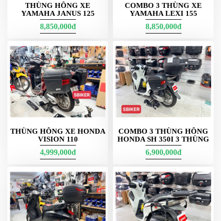
hông E22/E23 để vẫn giữ trọng tâm xe hài hòa.
THÙNG HÔNG XE
COMBO 3 THÙNG XE
YAMAHA JANUS 125
YAMAHA LEXI 155
8,850,000đ
8,850,000đ
Thùng Giữa Givi - g12n + móc win xe đỏ - g11n xe xanh - G10n
xe win 150 đỏ bên phải - all kèm pass sẵn ạ móc mua thêm
THÙNG HÔNG XE HONDA
COMBO 3 THÙNG HÔNG
VISION 110
HONDA SH 350I 3 THÙNG
4,999,000đ
6,900,000đ