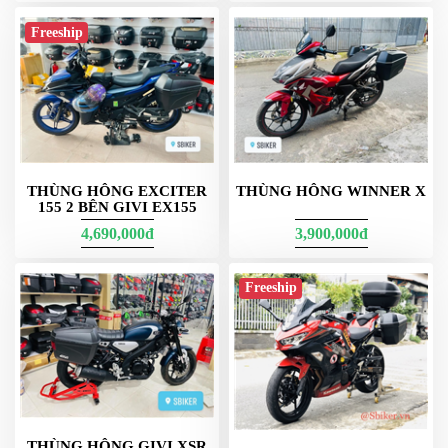
DẪN
Freeship
MUA
HÀNG
E22n + 2 khung thùng hông xe công an - quân dụng
E22NS Givi
E22NS là biến thể nâng cấp ngoại hình từ E22N: giữ
dung tích 22
THÙNG HÔNG EXCITER
THÙNG HÔNG WINNER X
lít
, nhấn mạnh các đường gân sắc nét, phản quang nổi khối hơn
155 2 BÊN GIVI EX155
để tăng nhận diện. Dành cho anh em thích vẻ hiện đại mà vẫn giữ
ưu điểm gọn – nhẹ – dễ bảo dưỡng. Kết hợp tốt với khung hông
4,690,000đ
3,900,000đ
SBL đúng đời xe để đạt độ ổn định khi chạy xa.
Freeship
Video thùng hông givi nè
THÙNG HÔNG GIVI XSR