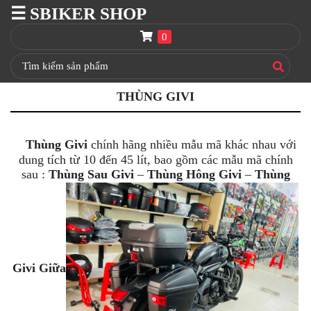
☰ SBIKER SHOP
SBIKER
SHOP
0
TRANG
CHỦ
THÙNG GIVI
THÙNG
GIVI
BAGA
Thùng Givi
chính hãng nhiều mẫu mã khác nhau với
GIVI
dung tích từ 10 đến 45 lít, bao gồm các mẫu mã chính
HRX
sau :
Thùng Sau Givi
–
Thùng Hông Givi
–
Thùng
NÓN
BẢO
HIỂM
FULLFACE
BEN
Givi Giữa
NÂNG
XE
MOTO