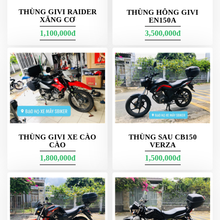
THÙNG GIVI RAIDER
THÙNG HÔNG GIVI
Sbiker bán thùng Givi giá rẻ  - này ảnh chụp sự kiện Malaysia 
XĂNG CƠ
EN150A
nhà máy châu á

1,100,000đ
3,500,000đ
Tại Sbiker, bạn có thể tìm thấy cho mình các loại thùng Givi gắn 
sau, gắn giữa và gắn hông chính hãng giá rẻ. Sản phẩm được 
niêm yết giá bán chỉ từ vài trăm nghìn đồng đến vài triệu đồng 
giúp bạn dễ dàng đặt mua theo túi tiền riêng của mình.
Ngay bây giờ, bạn hãy nhanh chóng liên hệ với Sbiker để được tư 
vấn, báo giá 
thùng Givi 
chi tiết nhất. Chúng tôi sẽ hỗ trợ tận tình 
để bạn được sở hữu món phụ kiện xịn sò nhất cho mình!

THÙNG GIVI XE CÀO
THÙNG SAU CB150
CÀO
VERZA
1,800,000đ
1,500,000đ