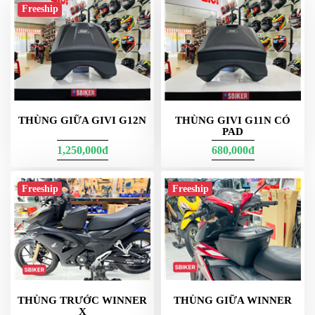
Freeship
E23G730 Thùng Hông
E23G nổi bật với tông
và
, phù hợp người
trắng
xi-nhan tích hợp
thích khác biệt và hay chạy đêm. Khoang 23 lít đủ cho đồ cá
nhân, áo mưa, giày nhẹ. Kết hợp thùng top 27–39 lít phía sau sẽ
tạo set dung tích cân đối cho tour dài mà vẫn đẹp dáng.
Lưu ý cho các bạn là :
mua thùng hông đừng có nghe ngta nói vớ vẩn rồi mua rẻ không
có đâu ạ hàng chính hãng cũng trên 3tr 1 bộ ạ chưa tính phát sinh
THÙNG GIỮA GIVI G12N
THÙNG GIVI G11N CÓ
các bạn toàn đi mua mỗi 2 cái thùng rồi không chọn khung
PAD
xong về bảo sao không có khung hay gắn không vừa ??
1,250,000đ
680,000đ
Freeship
Freeship
THÙNG TRƯỚC WINNER
THÙNG GIỮA WINNER
X