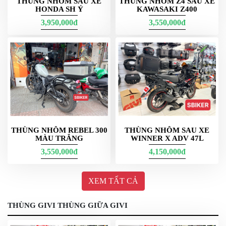
THÙNG NHÔM SAU XE
THÙNG NHÔM Z4 SAU XE
HONDA SH Ý
KAWASAKI Z400
E23NS Givi
3,950,000đ
3,550,000đ
E23NS là bản
23 lít
mang diện mạo hiện đại; một số cấu hình cho
Winner X V3/V4
có
tích hợp xi-nhan
(tùy xe, tùy bộ). Mục tiêu là
tăng nhận diện phía sau, vẫn ưu tiên thao tác nhanh – bền hằng
ngày. Khi lắp, nên dùng jack tương thích để bảo toàn hệ thống
điện zin của xe.
Dạ bản E23n vàng này các bạn cần lắp đèn xi nhan trên thùng
nhé.
THÙNG NHÔM REBEL 300
THÙNG NHÔM SAU XE
MÀU TRẮNG
WINNER X ADV 47L
3,550,000đ
4,150,000đ
XEM TẤT CẢ
THÙNG GIVI THÙNG GIỮA GIVI
còn đây là thung givi hong E23n-s có xi nhan