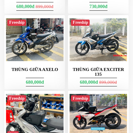
680,000đ
730,000đ
899,000đ
Dạ đây là thung hong Givi E23g730 màu nắp trắng nha các bạn
trong ảnh - 1 baga - 2 khung hông - 2 thùng 5 món đó ạ
Freeship
Freeship
THÙNG GIỮA AXELO
THÙNG GIỮA EXCITER
135
680,000đ
680,000đ
899,000đ
Freeship
Freeship
Thùng Givi là thùng gắn xe máy của hãng Givi
Bảng Giá Thùng Givi Chính Hãng :
Dưới đây là
bảng giá thùng GIVI nhựa chính hãng (Made in
Malaysia)
tại Việt Nam, cập nhật 2024. Các mẫu thùng này bao gồm các