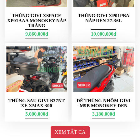
THÙNG GIVI XSPACE
THÙNG GIVI XP01PBA
XP01AAA MONOKEY NẮP
NẮP ĐEN 27-36L
TRẮNG
9,860,000đ
10,000,000đ
Các bạn công an đồng phục ghé shop có ưu đãi ạ :D
Dung tích rộng rãi và khả năng chứa đồ tối ưu
Thùng nhôm GIVI được thiết kế với không gian chứa đồ rộng rãi,
cho phép bạn mang theo đủ các vật dụng cần thiết cho chuyến đi
THÙNG SAU GIVI B37NT
ĐẾ THÙNG NHÔM GIVI
dài ngày. Với các ngăn chứa linh hoạt, bạn có thể dễ dàng phân
XE XMAX 300
M9B MONOKEY ĐEN
chia hành lý và bảo vệ các món đồ quan trọng như máy ảnh, đồ
5,080,000đ
3,180,000đ
điện tử hay quần áo không bị ướt. Dù bạn đi phượt một mình hay
cùng bạn bè, thùng nhôm GIVI luôn đáp ứng tốt nhu cầu chứa
đựng của bạn.
XEM TẤT CẢ
Tính thẩm mỹ cao và dễ dàng lắp đặt