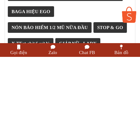
BAGA HIỆU EGO
NÓN BẢO HIỂM 1/2 MŨ NỮA ĐẦU
STOP & GO
X TEst chờ S xử lý
GIÁP NỮ - LADY
Gọi điện
Zalo
Chat FB
Bản đồ
KHUNG THÙNG HÔNG GIVI SBL
HỘ KINH DOANH SBIKER
Mã số thuế:
8472474336-001 Sở Kế hoạch và Đầu tư
Tp HCM cấp ngày 16/04/2019
Đại diện kinh doanh:
Võ Huy Sơn
Địa chỉ:
319 Bạch Đằng, ( cũ p15 Bình Thạnh) P.Gia
Định - HCM
Email:
sbikershop@gmail.com
Điện thoại:
0935 928 456 (Mr. Sơn)