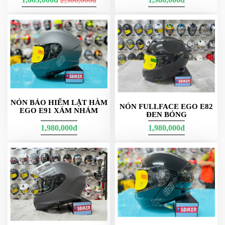
ÁO
MƯA
GIVI
GĂNG
TAY
MOTO
DƯỠNG
SÊN
NÓN BẢO HIỂM LẬT HÀM
NÓN FULLFACE EGO E82
BALO
EGO E91 XÁM NHÁM
ĐEN BÓNG
TÚI
ĐEO
1,980,000đ
1,980,000đ
GIVI
GIÀY
MOTO
ÁO
GIÁP
MOTO
TAI