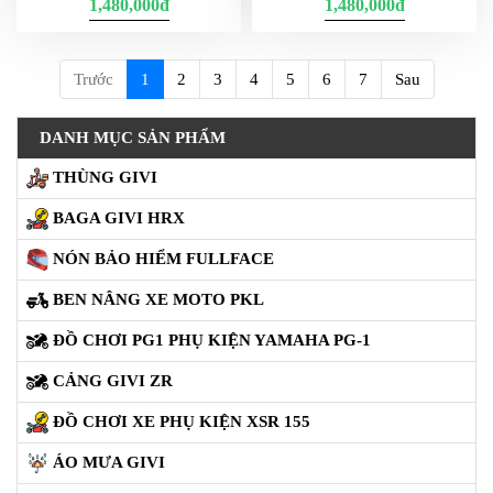
1,480,000đ
1,480,000đ
(current)
Trước
1
2
3
4
5
6
7
Sau
DANH MỤC SẢN PHẨM
THÙNG GIVI
BAGA GIVI HRX
NÓN BẢO HIỂM FULLFACE
BEN NÂNG XE MOTO PKL
ĐỒ CHƠI PG1 PHỤ KIỆN YAMAHA PG-1
CẢNG GIVI ZR
ĐỒ CHƠI XE PHỤ KIỆN XSR 155
ÁO MƯA GIVI