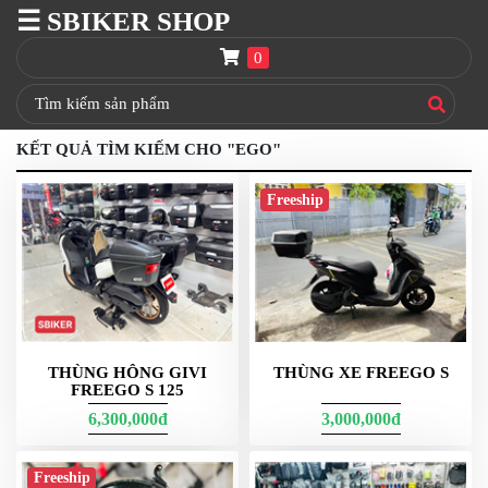
☰ SBIKER SHOP
SBIKER
SHOP
0
TRANG
CHỦ
KẾT QUẢ TÌM KIẾM CHO "EGO"
THÙNG
GIVI
Freeship
BAGA
GIVI
HRX
NÓN
BẢO
HIỂM
FULLFACE
THÙNG HÔNG GIVI
THÙNG XE FREEGO S
FREEGO S 125
BEN
6,300,000đ
3,000,000đ
NÂNG
XE
MOTO
Freeship