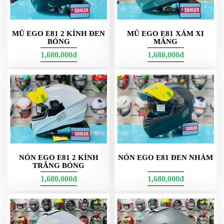
PHỤ
KIỆN
PHƯỢT
MŨ EGO E81 2 KÍNH ĐEN
MŨ EGO E81 XÁM XI
BÓNG
MĂNG
ĐỒ
1,680,000đ
1,680,000đ
CHƠI
MOTO
PHỤ
KIỆN
MBIKER
HCM
SẢN
PHẨM
MỚI
NÓN EGO E81 2 KÍNH
NÓN EGO E81 ĐEN NHÁM
BLOG
TRẮNG BÓNG
PHƯỢT
1,680,000đ
1,680,000đ
LIÊN
HỆ
HƯỚNG