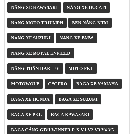
NÂNG XE KAWASAKI
NÂNG XE DUCATI
NÂNG MOTO TRIUMPH
BEN NÂNG KTM
NÂNG XE SUZUKI
NÂNG XE BMW
NÂNG XE ROYAL ENFIELD
NÂNG THÂN HARLEY
MOTO PKL
MOTOWOLF
OSOPRO
BAGA XE YAMAHA
BAGA XE HONDA
BAGA XE SUZUKI
BAGA XE PKL
BAGA KAWASAKI
BAGA CẢNG GIVI WINNER R X V1 V2 V3 V4 V5