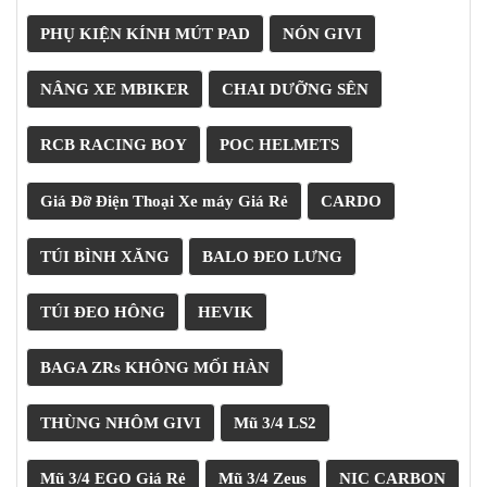
PHỤ KIỆN KÍNH MÚT PAD
NÓN GIVI
NÂNG XE MBIKER
CHAI DƯỠNG SÊN
RCB RACING BOY
POC HELMETS
Giá Đỡ Điện Thoại Xe máy Giá Rẻ
CARDO
TÚI BÌNH XĂNG
BALO ĐEO LƯNG
TÚI ĐEO HÔNG
HEVIK
BAGA ZRs KHÔNG MỐI HÀN
THÙNG NHÔM GIVI
Mũ 3/4 LS2
Mũ 3/4 EGO Giá Rẻ
Mũ 3/4 Zeus
NIC CARBON