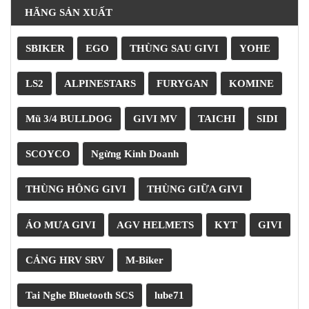
HÃNG SẢN XUẤT
SBIKER
EGO
THÙNG SAU GIVI
YOHE
LS2
ALPINESTARS
FURYGAN
KOMINE
Mũ 3/4 BULLDOG
GIVI MV
TAICHI
SIDI
SCOYCO
Ngừng Kinh Doanh
THÙNG HÔNG GIVI
THÙNG GIỮA GIVI
ÁO MƯA GIVI
AGV HELMETS
KYT
GIVI
CẢNG HRV SRV
M-Biker
Tai Nghe Bluetooth SCS
lube71