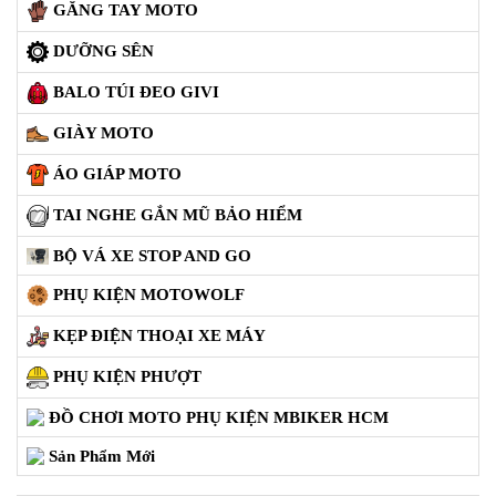
GĂNG TAY MOTO
DƯỠNG SÊN
BALO TÚI ĐEO GIVI
GIÀY MOTO
ÁO GIÁP MOTO
TAI NGHE GẮN MŨ BẢO HIỂM
BỘ VÁ XE STOP AND GO
PHỤ KIỆN MOTOWOLF
KẸP ĐIỆN THOẠI XE MÁY
PHỤ KIỆN PHƯỢT
ĐỒ CHƠI MOTO PHỤ KIỆN MBIKER HCM
Sản Phẩm Mới