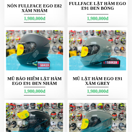
FULLFACE LẬT HÀM EGO
NGHE
NÓN FULLFACE EGO E82
E91 ĐEN BÓNG
XÁM NHÁM
GẮN
MŨ
1,980,000đ
1,980,000đ
BẢO
HIỂM
BỘ
VÁ
XE
STOP
AND
GO
MŨ BẢO HIỂM LẬT HÀM
MŨ LẬT HÀM EGO E91
PHỤ
EGO E91 ĐEN NHÁM
XÁM GREY
KIỆN
1,980,000đ
1,980,000đ
MOTOWOLF
KẸP
ĐIỆN
THOẠI
XE
MÁY