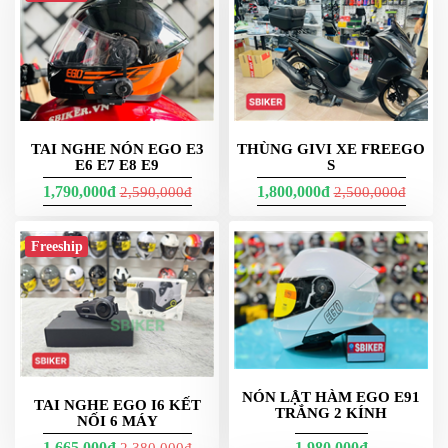
PKL
ĐỒ
CHƠI
PG1
PHỤ
KIỆN
YAMAHA
TAI NGHE NÓN EGO E3
THÙNG GIVI XE FREEGO
PG-
E6 E7 E8 E9
S
1
1,790,000đ
1,800,000đ
2,590,000đ
2,500,000đ
CẢNG
GIVI
Freeship
ZR
ĐỒ
CHƠI
XE
PHỤ
KIỆN
XSR
NÓN LẬT HÀM EGO E91
TAI NGHE EGO I6 KẾT
TRẮNG 2 KÍNH
155
NỐI 6 MÁY
1,665,000đ
1,980,000đ
2,380,000đ