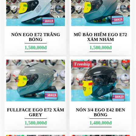
DẪN
MUA
HÀNG
NÓN EGO E72 TRẮNG
MŨ BẢO HIỂM EGO E72
BÓNG
XÁM NHÁM
1,580,000đ
1,580,000đ
Freeship
FULLFACE EGO E72 XÁM
NÓN 3/4 EGO E42 ĐEN
GREY
BÓNG
1,580,000đ
1,480,000đ