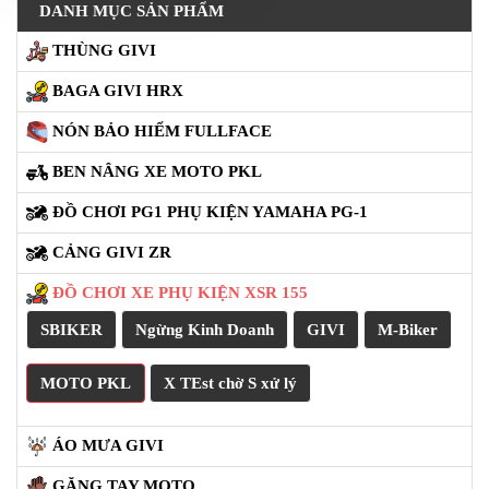
PKL
DANH MỤC SẢN PHẨM
ĐỒ
THÙNG GIVI
CHƠI
PG1
BAGA GIVI HRX
PHỤ
KIỆN
NÓN BẢO HIỂM FULLFACE
YAMAHA
BEN NÂNG XE MOTO PKL
PG-
1
ĐỒ CHƠI PG1 PHỤ KIỆN YAMAHA PG-1
CẢNG
CẢNG GIVI ZR
GIVI
ZR
ĐỒ CHƠI XE PHỤ KIỆN XSR 155
ĐỒ
SBIKER
Ngừng Kinh Doanh
GIVI
M-Biker
CHƠI
XE
MOTO PKL
X TEst chờ S xử lý
PHỤ
KIỆN
XSR
ÁO MƯA GIVI
155
GĂNG TAY MOTO