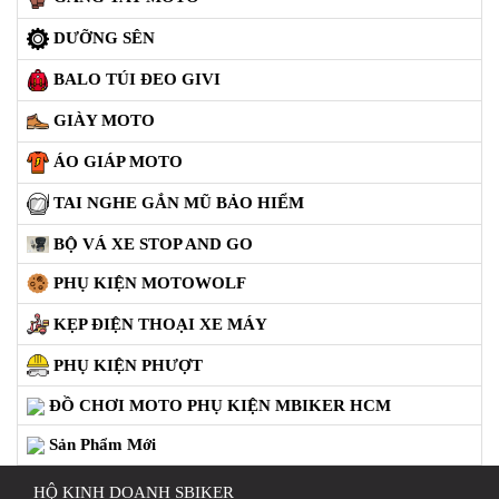
ÁO
MƯA
DƯỠNG SÊN
GIVI
BALO TÚI ĐEO GIVI
GĂNG
TAY
GIÀY MOTO
MOTO
ÁO GIÁP MOTO
DƯỠNG
SÊN
TAI NGHE GẮN MŨ BẢO HIỂM
BALO
BỘ VÁ XE STOP AND GO
TÚI
ĐEO
PHỤ KIỆN MOTOWOLF
GIVI
KẸP ĐIỆN THOẠI XE MÁY
GIÀY
PHỤ KIỆN PHƯỢT
MOTO
ĐỒ CHƠI MOTO PHỤ KIỆN MBIKER HCM
ÁO
GIÁP
Sản Phẩm Mới
MOTO
HỘ KINH DOANH SBIKER
TAI