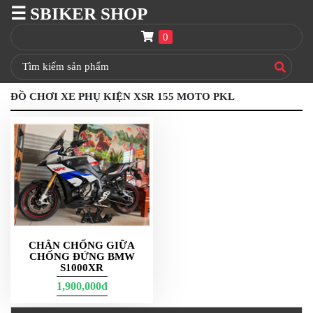
☰ SBIKER SHOP
SBIKER
SHOP
0
TRANG
CHỦ
ĐỒ CHƠI XE PHỤ KIỆN XSR 155 MOTO PKL
THÙNG
GIVI
BAGA
GIVI
HRX
NÓN
BẢO
HIỂM
FULLFACE
CHÂN CHỐNG GIỮA
CHỐNG ĐỨNG BMW
BEN
S1000XR
NÂNG
1,900,000đ
XE
MOTO