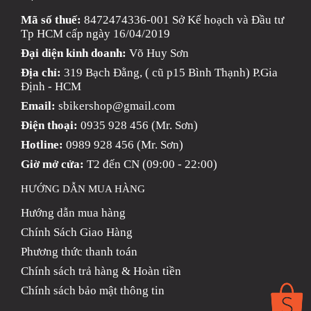
NGHE
Mã số thuế:
8472474336-001 Sở Kế hoạch và Đầu tư
GẮN
Tp HCM cấp ngày 16/04/2019
MŨ
Đại diện kinh doanh:
Võ Huy Sơn
BẢO
HIỂM
Địa chỉ:
319 Bạch Đằng, ( cũ p15 Bình Thạnh) P.Gia
Định - HCM
BỘ
Email:
sbikershop@gmail.com
VÁ
XE
Điện thoại:
0935 928 456 (Mr. Sơn)
STOP
Hotline:
0989 928 456 (Mr. Sơn)
AND
GO
Giờ mở cửa:
T2 đến CN (09:00 - 22:00)
PHỤ
HƯỚNG DẪN MUA HÀNG
KIỆN
Hướng dẫn mua hàng
MOTOWOLF
Chính Sách Giao Hàng
KẸP
Phương thức thanh toán
ĐIỆN
THOẠI
Chính sách trả hàng & Hoàn tiền
XE
Chính sách bảo mật thông tin
MÁY