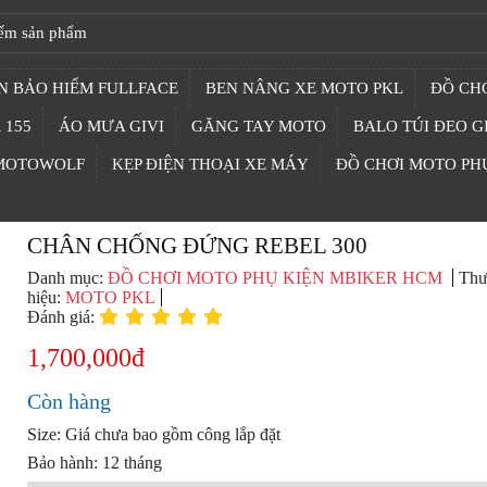
N BẢO HIỂM FULLFACE
BEN NÂNG XE MOTO PKL
ĐỒ CHƠ
 155
ÁO MƯA GIVI
GĂNG TAY MOTO
BALO TÚI ĐEO G
 MOTOWOLF
KẸP ĐIỆN THOẠI XE MÁY
ĐỒ CHƠI MOTO PH
CHÂN CHỐNG ĐỨNG REBEL 300
Danh mục:
ĐỒ CHƠI MOTO PHỤ KIỆN MBIKER HCM
Thư
hiệu:
MOTO PKL
Đánh giá:
1,700,000đ
Còn hàng
Size: Giá chưa bao gồm công lắp đặt
Bảo hành: 12 tháng