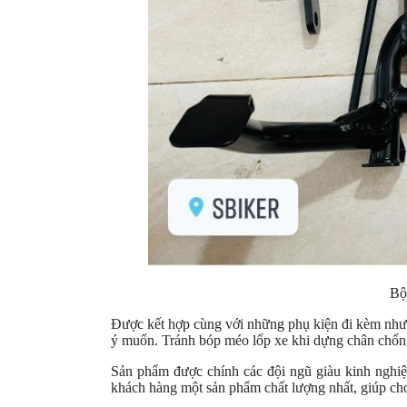
GO
PHỤ
KIỆN
MOTOWOLF
KẸP
ĐIỆN
THOẠI
XE
MÁY
PHỤ
KIỆN
PHƯỢT
Bộ
ĐỒ
Được kết hợp cùng với những phụ kiện đi kèm như 
CHƠI
ý muốn. Tránh bóp méo lốp xe khi dựng chân chống
MOTO
Sản phẩm được chính các đội ngũ giàu kinh nghiệm
PHỤ
khách hàng một sản phẩm chất lượng nhất, giúp ch
KIỆN