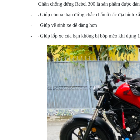
MBIKER
Chân chống đứng Rebel 300 là sản phẩm được đánh 
HCM
-
Giúp cho xe bạn đứng chắc chắn ở các địa hình x
-
SẢN
-
Giúp vệ sinh xe dễ dàng hơn
-
PHẨM
-
Giúp lốp xe của bạn không bị bóp méo khi dựng 1
MỚI
-
BLOG
PHƯỢT
LIÊN
HỆ
HƯỚNG
DẪN
MUA
HÀNG