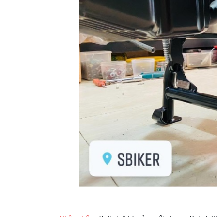
XE
PHỤ
KIỆN
XSR
155
ÁO
MƯA
GIVI
GĂNG
TAY
MOTO
DƯỠNG
SÊN
BALO
TÚI
ĐEO
GIVI