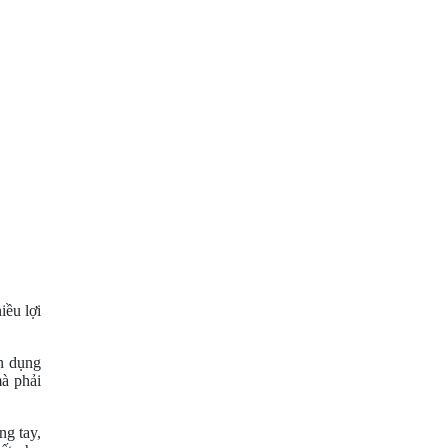
iều lợi
n dụng
à phải
ng tay,