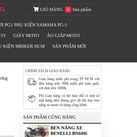
GIỎ HÀNG
0
Sản phẩm
I PG1 PHỤ KIỆN YAMAHA PG-1
IVI
GIÀY MOTO
ÁO GIÁP MOTO
Ụ KIỆN MBIKER HCM
SẢN PHẨM MỚI
CHÍNH SÁCH GIAO HÀNG
ơng
Giao hàng miễn phí trong TP HCM với
đơn hàng trên 500k miễn phí toàn quốc
với đơn trên 1000k
Phí Giao hàng có thê thay đổi vì một số
mặt hàng như thùng givi rất lớn hay ben
nâng xe moto và hàng cồng kềnh.
SẢN PHẨM CÙNG HÃNG
BEN NÂNG XE
BENELLI BN600i