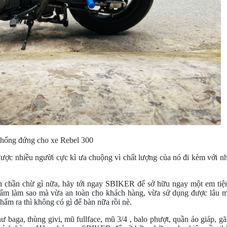
hống đứng cho xe Rebel 300
ược nhiều người cực kì ưa chuộng vì chất lượng của nó đi kèm với nh
 chần chừ gì nữa, hãy tới ngay SBIKER để sở hữu ngay một em tiệ
m làm sao mà vừa an toàn cho khách hàng, vừa sử dụng được lâu m
phẩm ra thì không có gì để bàn nữa rồi nè.
aga, thùng givi, mũ fullface, mũ 3/4 , balo phượt, quần áo giáp, gă