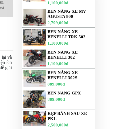
00.
1,100,000đ
 và
BEN NÂNG XE MV
AGUSTA 800
2,799,000đ
BEN NÂNG XE
BENELLI TRK 502
1,100,000đ
BEN NÂNG XE
 lại và
BENELLI 302
iện ích
1,100,000đ
dễ giải
BEN NÂNG XE
BENELLI 302S
889,000đ
BEN NÂNG GPX
889,000đ
KẸP BÁNH SAU XE
PKL
2,500,000đ