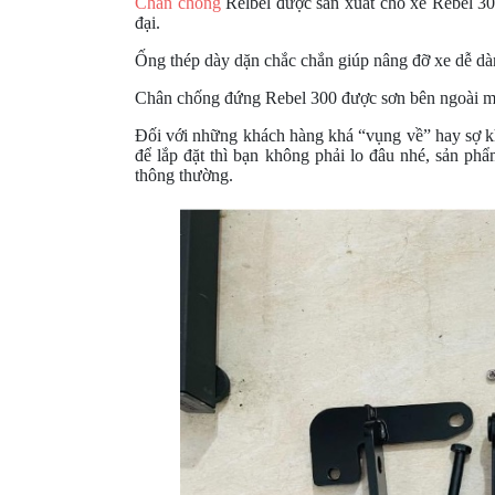
Chân chống
Relbel được sản xuất cho xe Rebel 300
đại.
GIÀY
MOTO
Ống thép dày dặn chắc chắn giúp nâng đỡ xe dễ dà
Chân chống đứng Rebel 300 được sơn bên ngoài một 
ÁO
GIÁP
Đối với những khách hàng khá “vụng về” hay sợ k
MOTO
để lắp đặt thì bạn không phải lo đâu nhé, sản ph
thông thường.
TAI
NGHE
GẮN
MŨ
BẢO
HIỂM
BỘ
VÁ
XE
STOP
AND