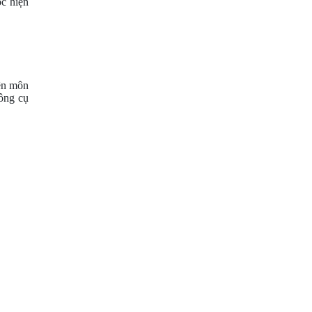
óc hiện
ên môn
công cụ