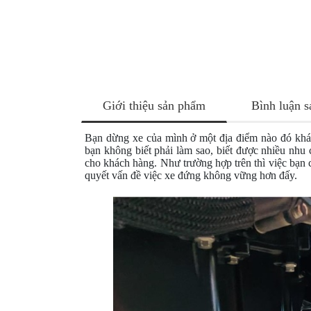
NÂNG
XE
MOTO
PKL
ĐỒ
CHƠI
Giới thiệu sản phẩm
Bình luận 
PG1
PHỤ
Bạn dừng xe của mình ở một địa điểm nào đó khá c
KIỆN
bạn không biết phải làm sao, biết được nhiều nhu
YAMAHA
cho khách hàng. Như trường hợp trên thì việc bạn
quyết vấn đề việc xe đứng không vững hơn đấy.
PG-
1
CẢNG
GIVI
ZR
ĐỒ
CHƠI