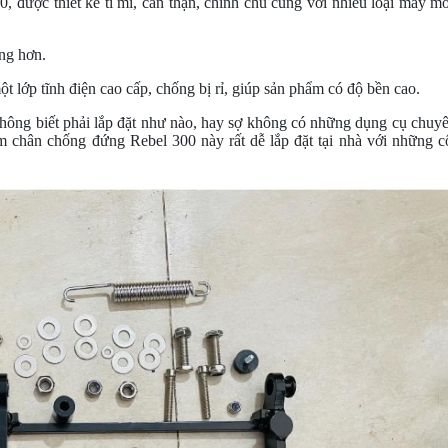
, được thiết kế tỉ mỉ, cẩn thận, chỉnh chu cùng với nhiều loại máy m
ng hơn.
lớp tĩnh điện cao cấp, chống bị rỉ, giúp sản phẩm có độ bền cao.
hông biết phải lắp đặt như nào, hay sợ không có những dụng cụ chuy
ẩm chân chống đứng Rebel 300 này rất dễ lắp đặt tại nhà với những 