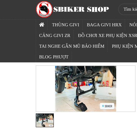
SBIKER
SHOP
THÙNG GIVI
BAGA GIVI HRX
NÓ
TRANG
CẢNG GIVI ZR
ĐỒ CHƠI XE PHỤ KIỆN XSR
CHỦ
TAI NGHE GẮN MŨ BẢO HIỂM
PHỤ KIỆN
THÙNG
BLOG PHƯỢT
GIVI
BAGA
GIVI
HRX
NÓN
BẢO
HIỂM
FULLFACE
BEN