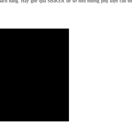
hách hàng. Hãy ghé qua SBIKER để sở hữu những phụ kiện cần thi