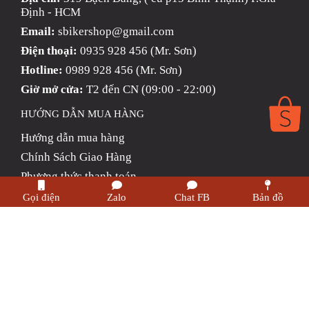
Định - HCM
Email:
sbikershop@gmail.com
Điện thoại:
0935 928 456 (Mr. Sơn)
Hotline:
0989 928 456 (Mr. Sơn)
Giờ mở cửa:
T2 đến CN (09:00 - 22:00)
HƯỚNG DẪN MUA HÀNG
Hướng dẫn mua hàng
Chính Sách Giao Hàng
Phương thức thanh toán
Chính sách trả hàng & Hoàn tiền
Gọi điện
Zalo
Chat FB
Bản đồ
Chính sách bảo mật thông tin