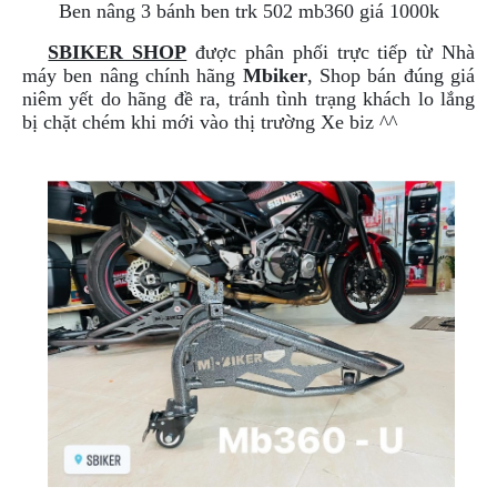
Ben nâng 3 bánh
ben trk 502
mb360 giá 1000k
NGHE
GẮN
SBIKER SHOP
được phân phối trực tiếp từ Nhà
MŨ
máy ben nâng chính hãng
Mbiker
, Shop bán đúng giá
BẢO
niêm yết do hãng đề ra, tránh tình trạng khách lo lắng
HIỂM
bị chặt chém khi mới vào thị trường Xe biz ^^
BỘ
VÁ
XE
STOP
AND
GO
PHỤ
KIỆN
MOTOWOLF
KẸP
ĐIỆN
THOẠI
XE
MÁY