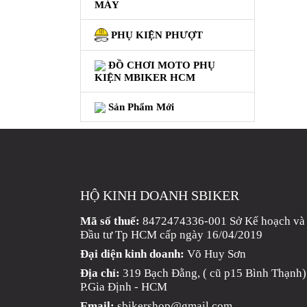
MÁY
GIÀY
PHỤ KIỆN PHƯỢT
MOTO
ÁO
ĐỒ CHƠI MOTO PHỤ
KIỆN MBIKER HCM
GIÁP
MOTO
Sản Phẩm Mới
TAI
NGHE
GẮN
MŨ
BẢO
HỘ KINH DOANH SBIKER
HIỂM
Mã số thuế:
8472474336-001 Sở Kế hoạch và
BỘ
Đầu tư Tp HCM cấp ngày 16/04/2019
VÁ
Đại diện kinh doanh:
Võ Huy Sơn
XE
Địa chỉ:
319 Bạch Đằng, ( cũ p15 Bình Thạnh)
STOP
P.Gia Định - HCM
AND
Email:
sbikershop@gmail.com