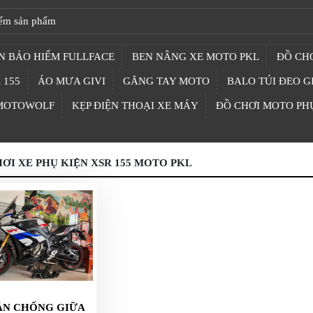
N BẢO HIỂM FULLFACE
BEN NÂNG XE MOTO PKL
ĐỒ CHƠ
 155
ÁO MƯA GIVI
GĂNG TAY MOTO
BALO TÚI ĐEO G
 MOTOWOLF
KẸP ĐIỆN THOẠI XE MÁY
ĐỒ CHƠI MOTO PH
ƠI XE PHỤ KIỆN XSR 155 MOTO PKL
ÂN CHỐNG GIỮA