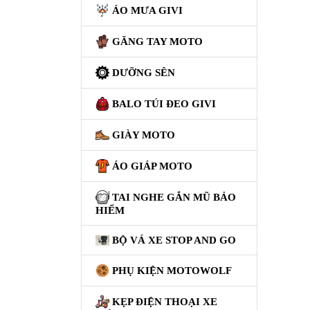
XE
ÁO MƯA GIVI
PHỤ
KIỆN
GĂNG TAY MOTO
XSR
155
DƯỠNG SÊN
ÁO
BALO TÚI ĐEO GIVI
MƯA
GIVI
GIÀY MOTO
GĂNG
ÁO GIÁP MOTO
TAY
MOTO
TAI NGHE GẮN MŨ BẢO
DƯỠNG
HIỂM
SÊN
BỘ VÁ XE STOP AND GO
BALO
TÚI
PHỤ KIỆN MOTOWOLF
ĐEO
KẸP ĐIỆN THOẠI XE
GIVI