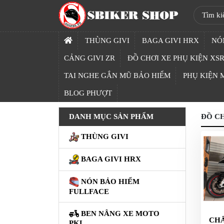
SBIKER
SHOP
THÙNG GIVI
BAGA GIVI HRX
NÓ
TRANG
CẢNG GIVI ZR
ĐỒ CHƠI XE PHỤ KIỆN XSR
CHỦ
TAI NGHE GẮN MŨ BẢO HIỂM
PHỤ KIỆN
THÙNG
BLOG PHƯỢT
GIVI
DANH MỤC SẢN PHẨM
ĐỒ CH
BAGA
GIVI
THÙNG GIVI
HRX
BAGA GIVI HRX
NÓN
BẢO
NÓN BẢO HIỂM
HIỂM
FULLFACE
FULLFACE
BEN NÂNG XE MOTO
BEN
CH
PKL