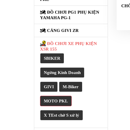
NÂNG
CH
XE
ĐỒ CHƠI PG1 PHỤ KIỆN
MOTO
YAMAHA PG-1
PKL
CẢNG GIVI ZR
ĐỒ
CHƠI
ĐỒ CHƠI XE PHỤ KIỆN
PG1
XSR 155
PHỤ
SBIKER
KIỆN
YAMAHA
Ngừng Kinh Doanh
PG-
1
GIVI
M-Biker
CẢNG
GIVI
MOTO PKL
ZR
X TEst chờ S xử lý
ĐỒ
CHƠI