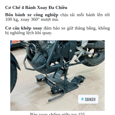
NGHE
Cơ Chế 4 Bánh Xoay Đa Chiều
GẮN
Bốn bánh xe công nghiệp
chịu tải mỗi bánh lên tới
MŨ
100 kg, xoay 360° mượt mà.
BẢO
HIỂM
Cơ cấu khớp xoay
đảm bảo xe giữ thăng bằng, không
bị nghiêng lệch khi quay.
BỘ
VÁ
XE
STOP
AND
GO
PHỤ
KIỆN
MOTOWOLF
KẸP
ĐIỆN
THOẠI
XE
MÁY
Bàn xoay chống giữa xsr 155