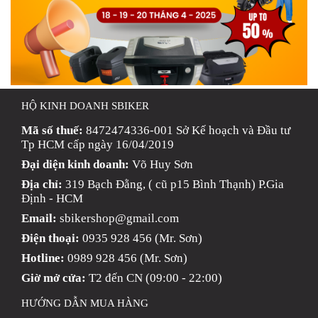
HỘ KINH DOANH SBIKER
Mã số thuế:
8472474336-001 Sở Kế hoạch và Đầu tư
Tp HCM cấp ngày 16/04/2019
Đại diện kinh doanh:
Võ Huy Sơn
Địa chỉ:
319 Bạch Đằng, ( cũ p15 Bình Thạnh) P.Gia
Định - HCM
Email:
sbikershop@gmail.com
Điện thoại:
0935 928 456 (Mr. Sơn)
Hotline:
0989 928 456 (Mr. Sơn)
Giờ mở cửa:
T2 đến CN (09:00 - 22:00)
HƯỚNG DẪN MUA HÀNG