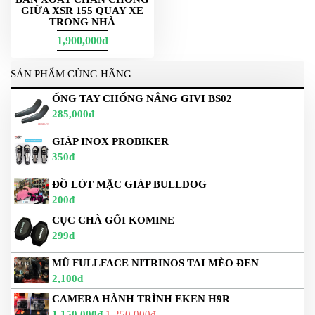
DẪN
GIỮA XSR 155 QUAY XE
TRONG NHÀ
MUA
HÀNG
1,900,000đ
SẢN PHẨM CÙNG HÃNG
ỐNG TAY CHỐNG NẮNG GIVI BS02
285,000đ
GIÁP INOX PROBIKER
350đ
ĐỒ LÓT MẶC GIÁP BULLDOG
200đ
CỤC CHÀ GỐI KOMINE
299đ
MŨ FULLFACE NITRINOS TAI MÈO ĐEN
2,100đ
CAMERA HÀNH TRÌNH EKEN H9R
1,150,000đ
1,250,000đ