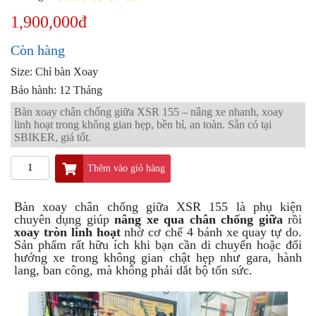
PKL
1,900,000đ
ĐỒ
CHƠI
Còn hàng
PG1
PHỤ
Size: Chỉ bàn Xoay
KIỆN
Bảo hành: 12 Tháng
YAMAHA
Bàn xoay chân chống giữa XSR 155 – nâng xe nhanh, xoay
PG-
linh hoạt trong không gian hẹp, bền bỉ, an toàn. Sẵn có tại
1
SBIKER, giá tốt.
CẢNG
GIVI
Thêm vào giỏ hàng
ZR
Bàn xoay chân chống giữa XSR 155 là phụ kiện
ĐỒ
chuyên dụng giúp
nâng xe qua chân chống giữa
rồi
CHƠI
xoay tròn linh hoạt
nhờ cơ chế 4 bánh xe quay tự do.
XE
Sản phẩm rất hữu ích khi bạn cần di chuyển hoặc đổi
PHỤ
hướng xe trong không gian chật hẹp như gara, hành
KIỆN
lang, ban công, mà không phải dắt bộ tốn sức.
XSR
155