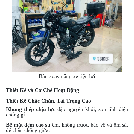
ÁO
MƯA
GIVI
GĂNG
TAY
MOTO
DƯỠNG
SÊN
BALO
TÚI
Bàn xoay nâng xe tiện lợi
ĐEO
GIVI
Thiết Kế và Cơ Chế Hoạt Động
GIÀY
MOTO
Thiết Kế Chắc Chắn, Tải Trọng Cao
Khung thép chịu lực
dập nguyên khối, sơn tĩnh điện
ÁO
chống gỉ.
GIÁP
MOTO
Bề mặt đệm cao su
êm, không trượt, bảo vệ và ôm sát
đế chân chống giữa.
TAI