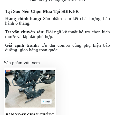
PHỤ
KIỆN
Tại Sao Nên Chọn Mua Tại SBIKER
PHƯỢT
Hàng chính hãng:
Sản phẩm cam kết chất lượng, bảo
hành 6 tháng.
ĐỒ
CHƠI
Tư vấn chuyên sâu:
Đội ngũ kỹ thuật hỗ trợ chọn kích
MOTO
thước và lắp đặt phù hợp.
PHỤ
KIỆN
Giá cạnh tranh:
Ưu đãi combo cùng phụ kiện bảo
dưỡng, giao hàng toàn quốc.
MBIKER
HCM
Sản phẩm vừa xem
SẢN
PHẨM
MỚI
BLOG
PHƯỢT
LIÊN
HỆ
HƯỚNG
BÀN XOAY CHÂN CHỐNG