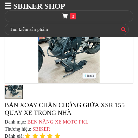
☰ SBIKER SHOP
SBIKER
SHOP
0
TRANG
CHỦ
THÙNG
GIVI
BAGA
GIVI
HRX
NÓN
BẢO
HIỂM
FULLFACE
BÀN XOAY CHÂN CHỐNG GIỮA XSR 155
QUAY XE TRONG NHÀ
BEN
NÂNG
Danh mục:
BEN NÂNG XE MOTO PKL
XE
Thương hiệu:
SBIKER
MOTO
Đánh giá: