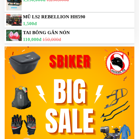
MŨ LS2 REBELLION HH590
1,500đ
TAI BÔNG GẮN NÓN
110,000đ
150,000đ