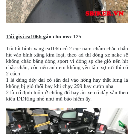
PHỤ
KIỆN
PHƯỢT
ĐỒ
CHƠI
Túi givi ea106b
gắn cho msx 125
MOTO
PHỤ
Túi hít bình xăng ea106b có 2 cục nam châm chắc chắn
KIỆN
hít vào bình xăng kim loại, theo ad thì dòng xe nake sẽ
MBIKER
không chắc bằng dòng sport vì dòng sp che gió nên hít
HCM
chắc chắn, còn nếu anh em không yên tâm sợ rơi thì có
2 cách
SẢN
1 là dùng dây đai có sẵn đai vào hông hay thắt lưng là
PHẨM
không bị gió thổi bay khi chạy 299 hay cướp nha
MỚI
2 là cố định luôn ở chống đổ hay áo xe có dây sẵn theo
BLOG
kiểu DDRing nhé như mũ bảo hiểm ấy.
PHƯỢT
LIÊN
HỆ
HƯỚNG