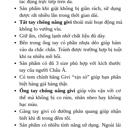
tác động trực tiếp trên da.
PHỤ
Sản phẩm khi giặt không bị giãn rách, sử dụng 
KIỆN
được rất nhiều lần trong thời gian dài.
PHƯỢT
Tất tay chống nắng givi
 thoải mái hoạt động mà 
ĐỒ
không lo vướng víu.
CHƠI
Giữ ấm, chống lạnh nhờ chất liệu đủ dày.
MOTO
Bên trong ống tay có phần nhựa dẻo giúp bám 
PHỤ
vào da chắc chắn. Tránh được trường hợp bị tuột 
KIỆN
MBIKER
khi ra nhiều mồ hôi.
HCM
Sản phẩm có đủ 3 size phù hợp với kích thước 
tay của người Châu Á.
SẢN
Có tem chính hãng Givi “xịn sò” giúp bạn phân 
PHẨM
MỚI
biệt hàng giả hàng thật.
Ống tay chống nắng givi 
giúp vừa vặn với cơ 
BLOG
thể mà không bị co rúm, nhăn nheo hay không 
PHƯỢT
bạc màu.
LIÊN
Găng tay givi có đường phản quang giúp nhận 
HỆ
biết khi đi trong đêm tối.
Sản phẩm có nhiều tính năng sử dụng. Ngoài lái 
HƯỚNG