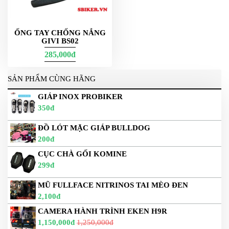
ỐNG TAY CHỐNG NẮNG
GIVI BS02
285,000đ
SẢN PHẨM CÙNG HÃNG
GIÁP INOX PROBIKER
350đ
ĐỒ LÓT MẶC GIÁP BULLDOG
200đ
CỤC CHÀ GỐI KOMINE
299đ
MŨ FULLFACE NITRINOS TAI MÈO ĐEN
2,100đ
CAMERA HÀNH TRÌNH EKEN H9R
1,150,000đ
1,250,000đ