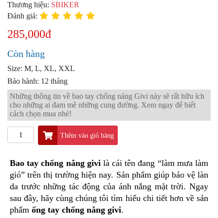
PKL
Thương hiệu:
SBIKER
Đánh giá:
ĐỒ
CHƠI
285,000đ
PG1
PHỤ
Còn hàng
KIỆN
YAMAHA
Size: M, L, XL, XXL
PG-
Bảo hành: 12 tháng
1
Những thông tin về bao tay chống náng Givi này sẽ rất hữu ích
cho những ai đam mê những cung đường. Xem ngay để biết
CẢNG
cách chọn mua nhé!
GIVI
ZR
Thêm vào giỏ hàng
ĐỒ
CHƠI
XE
Bao tay chống nắng givi
 là cái tên đang “làm mưa làm 
PHỤ
gió” trên thị trường hiện nay. Sản phẩm giúp bảo vệ làn 
KIỆN
da trước những tác động của ánh nắng mặt trời. Ngay 
XSR
sau đây, hãy cùng chúng tôi tìm hiểu chi tiết hơn về sản 
155
phẩm 
ống tay chống nắng givi
.