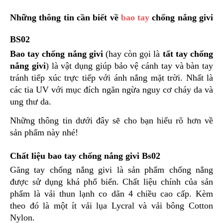
ÁO
MƯA
Những thông tin cần biết về 
bao tay
 chống nắng givi 
GIVI
BS02
GĂNG
TAY
Bao tay chống nắng givi
 (hay còn gọi là 
tất tay chống 
MOTO
nắng givi
) là vật dụng giúp bảo vệ cánh tay và bàn tay 
tránh tiếp xúc trực tiếp với ánh nắng mặt trời. Nhất là 
DƯỠNG
SÊN
các tia UV với mục đích ngăn ngừa nguy cơ cháy da và 
ung thư da.
BALO
TÚI
Những thông tin dưới đây sẽ cho bạn hiểu rõ hơn về 
ĐEO
sản phẩm này nhé!
GIVI
GIÀY
Chất liệu bao tay chống nắng givi Bs02 
MOTO
Găng tay chống nắng givi là sản phẩm chống nắng 
được sử dụng khá phổ biến.
Chất liệu chính của sản 
ÁO
phẩm là vải thun lạnh co dãn 4 chiều cao cấp. Kèm 
GIÁP
MOTO
theo đó là một ít vải lụa Lycral và vải bông Cotton 
Nylon.
TAI