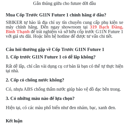
Gắn thúng giữa cho future đời đầu
DẪN
MUA
Mua Cốp Trước G11N Future 1 chính hãng ở đâu?
HÀNG
SBIKER tự hào là địa chỉ uy tín chuyên cung cấp phụ kiện xe
máy chính hãng. Đến ngay showroom tại
319 Bạch Đằng,
Bình Thạnh
để trải nghiệm và sở hữu cốp trước G11N Future 1
với giá ưu đãi. Hoặc liên hệ hotline để được tư vấn chi tiết.
Câu hỏi thường gặp về Cốp Trước G11N Future 1
1. Cốp trước G11N Future 1 có dễ lắp không?
Rất dễ lắp, chỉ cần vài dụng cụ cơ bản là bạn có thể tự thực hiện
tại nhà.
2. Cốp có chống nước không?
Có, nhựa ABS chống thấm nước giúp bảo vệ đồ đạc bên trong.
3. Có những màu nào để lựa chọn?
Hiện tại, có các màu phổ biến như đen nhám, bạc, xanh đen.
Kết luận