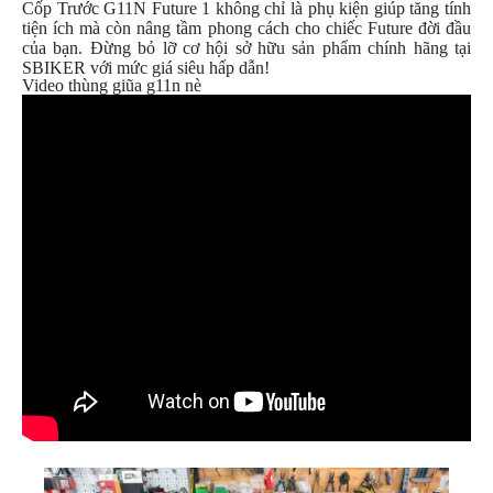
Cốp Trước G11N Future 1 không chỉ là phụ kiện giúp tăng tính
tiện ích mà còn nâng tầm phong cách cho chiếc Future đời đầu
của bạn. Đừng bỏ lỡ cơ hội sở hữu sản phẩm chính hãng tại
SBIKER với mức giá siêu hấp dẫn!
Video thùng giũa g11n nè