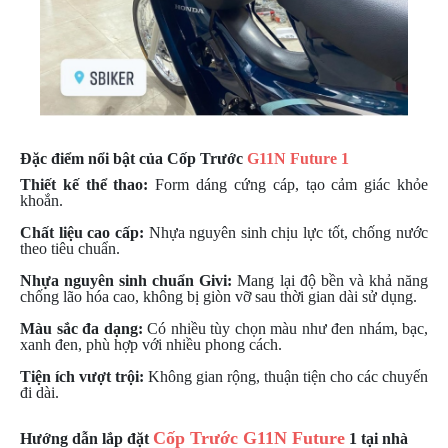
NGHE
GẮN
MŨ
BẢO
HIỂM
BỘ
VÁ
Đặc điểm nổi bật của Cốp Trước
G11N Future 1
XE
Thiết kế thể thao:
Form dáng cứng cáp, tạo cảm giác khỏe
STOP
khoắn.
AND
Chất liệu cao cấp:
Nhựa nguyên sinh chịu lực tốt, chống nước
GO
theo tiêu chuẩn.
PHỤ
Nhựa nguyên sinh chuẩn Givi:
Mang lại độ bền và khả năng
KIỆN
chống lão hóa cao, không bị giòn vỡ sau thời gian dài sử dụng.
MOTOWOLF
Màu sắc đa dạng:
Có nhiều tùy chọn màu như đen nhám, bạc,
xanh đen, phù hợp với nhiều phong cách.
KẸP
ĐIỆN
Tiện ích vượt trội:
Không gian rộng, thuận tiện cho các chuyến
THOẠI
đi dài.
XE
MÁY
Cốp Trước G11N Future
Hướng dẫn lắp đặt
1 tại nhà