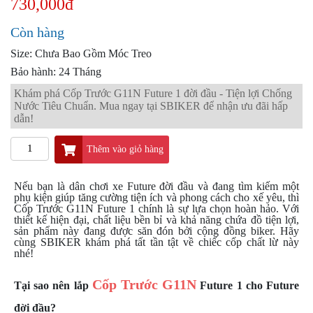
730,000đ
PKL
ĐỒ
Còn hàng
CHƠI
Size: Chưa Bao Gồm Móc Treo
PG1
PHỤ
Bảo hành: 24 Tháng
KIỆN
Khám phá Cốp Trước G11N Future 1 đời đầu - Tiện lợi Chống
YAMAHA
Nước Tiêu Chuẩn. Mua ngay tại SBIKER để nhận ưu đãi hấp
PG-
dẫn!
1
Thêm vào giỏ hàng
CẢNG
GIVI
ZR
Nếu bạn là dân chơi xe Future đời đầu và đang tìm kiếm một
phụ kiện giúp tăng cường tiện ích và phong cách cho xế yêu, thì
ĐỒ
Cốp Trước G11N Future 1 chính là sự lựa chọn hoàn hảo. Với
CHƠI
thiết kế hiện đại, chất liệu bền bỉ và khả năng chứa đồ tiện lợi,
sản phẩm này đang được săn đón bởi cộng đồng biker. Hãy
XE
cùng SBIKER khám phá tất tần tật về chiếc cốp chất lừ này
PHỤ
nhé!
KIỆN
XSR
Cốp Trước G11N
Tại sao nên lắp
Future 1 cho Future
155
đời đầu?