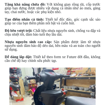
ÁO
Tăng khả năng chứa đồ:
Với không gian rộng rãi, cốp trước
MƯA
giúp bạn đựng được nhiều vật dụng cá nhân như áo mưa, găng
GIVI
tay, chai nước, hoặc các phụ kiện nhỏ.
GĂNG
Tạo điểm nhấn cá tính:
Thiết kế độc đáo, góc cạnh sắc sảo
giúp xe của bạn thêm phần nổi bật và cuốn hút.
TAY
MOTO
Độ bền vượt trội:
Chất liệu nhựa nguyên sinh, chống va đập và
chịu nhiệt tốt, đảm bảo tuổi thọ lâu dài.
DƯỠNG
SÊN
Nhựa nguyên sinh cao cấp:
Sản phẩm được làm từ nhựa
nguyên sinh đảm bảo độ dẻo dai, bền màu và an toàn cho người
sử dụng.
BALO
TÚI
Dễ dàng lắp đặt:
Thiết kế theo form xe Future đời đầu, không
ĐEO
cần chế độ hay chỉnh sửa phức tạp.
GIVI
GIÀY
MOTO
ÁO
GIÁP
MOTO
TAI