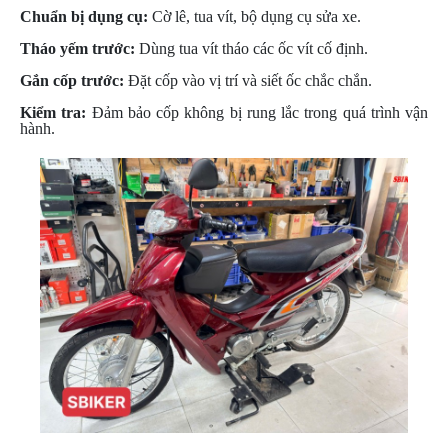
PHỤ
Chuẩn bị dụng cụ:
Cờ lê, tua vít, bộ dụng cụ sửa xe.
KIỆN
Tháo yếm trước:
Dùng tua vít tháo các ốc vít cố định.
PHƯỢT
Gắn cốp trước:
Đặt cốp vào vị trí và siết ốc chắc chắn.
ĐỒ
Kiểm tra:
Đảm bảo cốp không bị rung lắc trong quá trình vận
CHƠI
hành.
MOTO
PHỤ
KIỆN
MBIKER
HCM
SẢN
PHẨM
MỚI
BLOG
PHƯỢT
LIÊN
HỆ
HƯỚNG