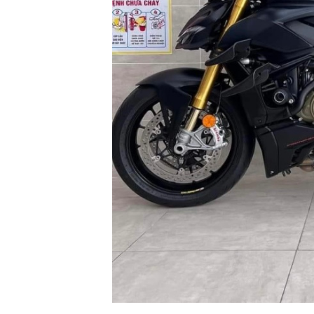
XE
PHỤ
KIỆN
XSR
155
ÁO
MƯA
GIVI
GĂNG
TAY
MOTO
DƯỠNG
SÊN
BALO
TÚI
ĐEO
GIVI