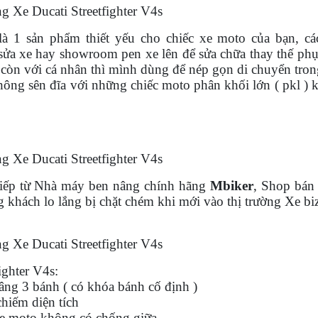
 Xe Ducati Streetfighter V4s
à 1 sản phẩm thiết yếu cho chiếc xe moto của bạn, cá
sửa xe hay showroom pen xe lên để sửa chữa thay thế ph
e còn với cá nhân thì mình dùng để nép gọn di chuyển tro
hông sên đĩa với những chiếc moto phân khối lớn ( pkl )
 Xe Ducati Streetfighter V4s
tiếp từ Nhà máy ben nâng chính hãng
Mbiker
, Shop bán
ng khách lo lắng bị chặt chém khi mới vào thị trường Xe bi
 Xe Ducati Streetfighter V4s
ighter V4s
:
âng 3 bánh ( có khóa bánh cố định )
hiếm diện tích
xe moto không có chống giữa