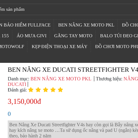
N BẢO HIỂM FULLFACE
BEN NÂNG XE MOTO PKL
ĐỒ CHƠ
 155
ÁO MƯA GIVI
GĂNG TAY MOTO
BALO TÚI ĐEO G
 MOTOWOLF
KẸP ĐIỆN THOẠI XE MÁY
ĐỒ CHƠI MOTO PH
BEN NÂNG XE DUCATI STREETFIGHTER V
Danh mục:
BEN NÂNG XE MOTO PKL
Thương hiệu:
NÂNG
DUCATI
Đánh giá:
3,150,000đ
0
Ben Nâng Xe Ducati Streetfighter V4s hay còn gọi là Bẫy nâng 
hay kích nâng xe moto …Ta sử dụng ốc nâng và pad U (ngắn) k
theo, bảo hành 2 năm