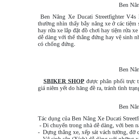
Ben Nâng
GIÀY
MOTO
Ben Nâng Xe Ducati Streetfighter V4s
l
thường nhìn thấy bẫy nâng xe ở các tiệm 
ÁO
hay rửa xe lắp đặt đồ chơi hay tiệm rửa x
GIÁP
dễ dàng với thế thẳng đứng hay vệ sinh n
MOTO
có chống đứng.
TAI
NGHE
Ben Nâng
GẮN
MŨ
SBIKER SHOP
được phân phối trực 
BẢO
giá niêm yết do hãng đề ra, tránh tình trạ
HIỂM
BỘ
Ben Nâng
VÁ
XE
Tác dụng của
Ben Nâng Xe Ducati Streetf
STOP
- Di chuyển trong nhà dễ dàng, với ben n
- Dựng thẳng xe, xếp sát vách tường, đỡ c
AND
- Vệ sinh sên (Xích) dễ dàng với những 