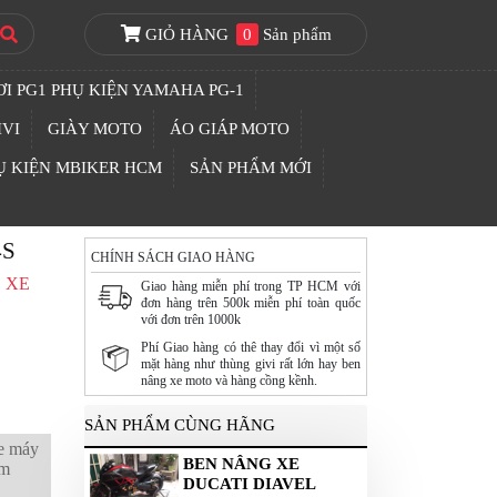
GIỎ HÀNG
0
Sản phẩm
I PG1 PHỤ KIỆN YAMAHA PG-1
IVI
GIÀY MOTO
ÁO GIÁP MOTO
Ụ KIỆN MBIKER HCM
SẢN PHẨM MỚI
4S
CHÍNH SÁCH GIAO HÀNG
 XE
Giao hàng miễn phí trong TP HCM với
đơn hàng trên 500k miễn phí toàn quốc
với đơn trên 1000k
Phí Giao hàng có thê thay đổi vì một số
mặt hàng như thùng givi rất lớn hay ben
nâng xe moto và hàng cồng kềnh.
SẢN PHẨM CÙNG HÃNG
xe máy
BEN NÂNG XE
èm
DUCATI DIAVEL