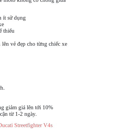
 ít sử dụng
xe
ể thiếu
ổ
lên vẻ đẹp cho từng chiếc xe
ch.
ng giảm giá lên tới 10%
cận từ 1-2 ngày.
cati Streetfighter V4s