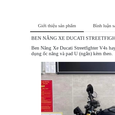
NÂNG
XE
MOTO
PKL
Giới thiệu sản phẩm
Bình luận 
ĐỒ
CHƠI
BEN NÂNG XE DUCATI STREETFIG
PG1
PHỤ
Ben Nâng Xe Ducati Streetfighter V4s
ha
dụng ốc nâng và pad U (ngắn) kèm theo.
KIỆN
YAMAHA
PG-
1
CẢNG
GIVI
ZR
ĐỒ
CHƠI