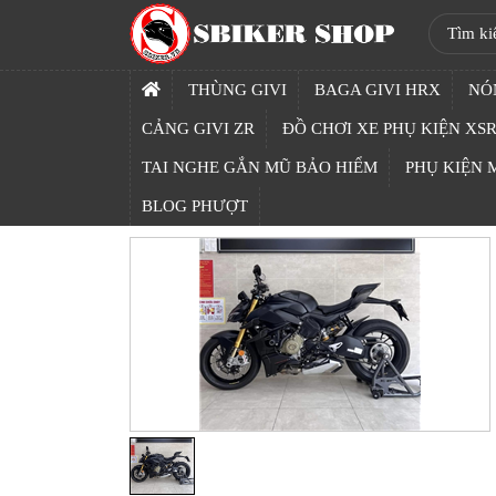
SBIKER
SHOP
THÙNG GIVI
BAGA GIVI HRX
NÓ
TRANG
CẢNG GIVI ZR
ĐỒ CHƠI XE PHỤ KIỆN XSR
CHỦ
TAI NGHE GẮN MŨ BẢO HIỂM
PHỤ KIỆN
THÙNG
BLOG PHƯỢT
GIVI
BAGA
GIVI
HRX
NÓN
BẢO
HIỂM
FULLFACE
BEN