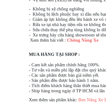
GO
- Không bị xệ chống nghiêng
PHỤ
- Không bị lệch phuộc hay xì dầu nếu bạn
KIỆN
- Giảm áp lực không đều lên bánh xe vỏ 
MOTOWOLF
- Rửa xe tại nhà hay tiệm rửa xe không th
- Sửa chửa thay thế phụ tùng không lo đ
KẸP
- Xe trưng bày cửa hàng showroom sẽ tôn 
ĐIỆN
Xem thêm bài viết :
Chống Nâng Xe
THOẠI
XE
MÁY
MUA HÀNG TẠI SHOP :
PHỤ
- Cam kết sản phẩm chính hãng 100%.
KIỆN
- Tư vấn và miễn phí lắp đặt cho quý khá
PHƯỢT
- Các sản phẩm được bán giá niêm yết.
- Sản phẩm đều được bảo hành 1 năm.
ĐỒ
- Tích điểm khách hàng thân thiết mua hà
CHƠI
- Ship hàng trong ngày ở TP HCM và lân 
MOTO
PHỤ
Xem thêm sản phẩm khác:
Ben Nâng Xe Du
KIỆN