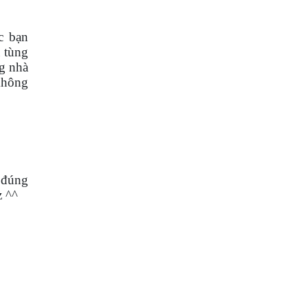
c bạn
ụ tùng
ng nhà
 không
 đúng
z ^^