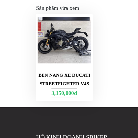
MBIKER
Sản phẩm vừa xem
HCM
SẢN
PHẨM
MỚI
BLOG
PHƯỢT
LIÊN
BEN NÂNG XE DUCATI
HỆ
STREETFIGHTER V4S
HƯỚNG
3,150,000đ
DẪN
MUA
HÀNG
HỘ KINH DOANH SBIKER