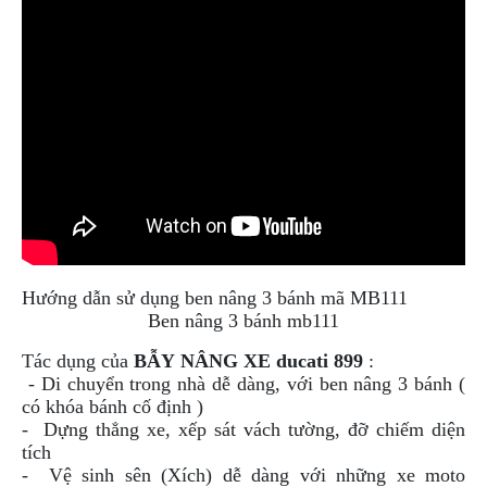
PHỤ
KIỆN
PHƯỢT
ĐỒ
CHƠI
MOTO
PHỤ
KIỆN
MBIKER
HCM
SẢN
PHẨM
Hướng dẫn sử dụng ben nâng 3 bánh mã MB111
MỚI
Ben nâng 3 bánh mb111
BLOG
Tác dụng của
BẪY NÂNG XE
ducati 899
:
PHƯỢT
- Di chuyển trong nhà dễ dàng, với ben nâng 3 bánh (
có khóa bánh cố định )
LIÊN
- Dựng thẳng xe, xếp sát vách tường, đỡ chiếm diện
HỆ
tích
- Vệ sinh sên (Xích) dễ dàng với những xe moto
HƯỚNG