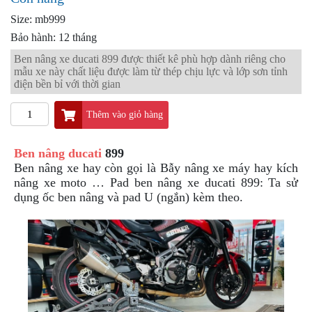
PKL
Size: mb999
ĐỒ
Bảo hành: 12 tháng
CHƠI
PG1
Ben nâng xe ducati 899 được thiết kê phù hợp dành riêng cho
PHỤ
mẫu xe này chất liệu được làm từ thép chịu lực và lớp sơn tỉnh
KIỆN
điện bền bỉ với thời gian
YAMAHA
PG-
Thêm vào giỏ hàng
1
CẢNG
Ben nâng ducati
899
GIVI
Ben nâng xe hay còn gọi là Bẫy nâng xe máy hay kích
ZR
nâng xe moto …
Pad ben nâng xe ducati 899: Ta sử
dụng ốc ben nâng và pad U (ngắn) kèm theo.
ĐỒ
CHƠI
XE
PHỤ
KIỆN
XSR
155