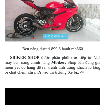
NGHE
GẮN
MŨ
BẢO
HIỂM
BỘ
VÁ
XE
STOP
Ben nâng
ducati 899
3 bánh mb360
AND
GO
SBIKER SHOP
được phân phối trực tiếp từ Nhà
máy ben nâng chính hãng
Mbiker
, Shop bán đúng giá
PHỤ
niêm yết do hãng đề ra, tránh tình trạng khách lo lắng
KIỆN
bị chặt chém khi mới vào thị trường Xe biz ^^
MOTOWOLF
KẸP
ĐIỆN
THOẠI
XE
MÁY