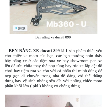
ÁO
MƯA
GIVI
GĂNG
TAY
MOTO
Ben nâng xe ducati 899
DƯỠNG
SÊN
BEN NÂNG XE
ducati 899
là 1 sản phẩm thiết yếu
BALO
cho chiếc xe moto của bạn, các bạn thường nhìn thấy
TÚI
bẫy nâng xe ở các tiệm sửa xe hay showroom pen xe
ĐEO
lên để sửa chữa thay thế phụ tùng hay rửa xe lắp đặt đồ
GIVI
chơi hay tiệm rửa xe còn với cá nhân thì mình dùng để
GIÀY
nép gọn di chuyển trong nhà dễ dàng với thế thẳng
MOTO
đứng hay vệ sinh nhông sên đĩa với những chiếc moto
phân khối lớn ( pkl ) không có chống đứng.
ÁO
GIÁP
MOTO
TAI