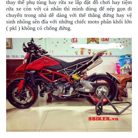
ÁO
thay thế phụ tùng hay rửa xe lắp đặt đồ chơi hay tiệm
MƯA
rửa xe còn với cá nhân thì mình dùng để nép gọn di
GIVI
chuyển trong nhà dễ dàng với thế thẳng đứng hay vệ
sinh nhông sên đĩa với những chiếc moto phân khối lớn
GĂNG
( pkl ) không có chống đứng.
TAY
MOTO
DƯỠNG
SÊN
BALO
TÚI
ĐEO
GIVI
GIÀY
MOTO
ÁO
GIÁP
MOTO
TAI