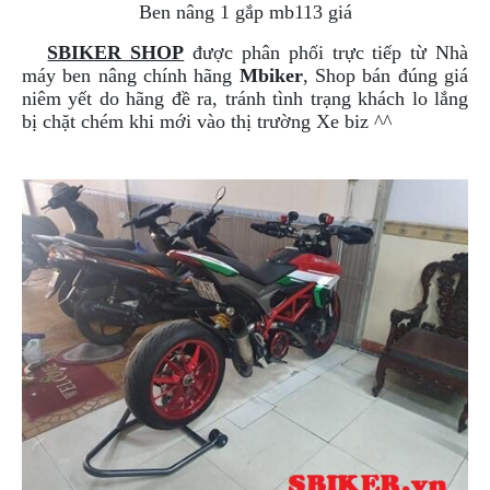
Ben nâng 1 gắp mb113 giá
NGHE
GẮN
SBIKER SHOP
được phân phối trực tiếp từ Nhà
MŨ
máy ben nâng chính hãng
Mbiker
, Shop bán đúng giá
BẢO
niêm yết do hãng đề ra, tránh tình trạng khách lo lắng
HIỂM
bị chặt chém khi mới vào thị trường Xe biz ^^
BỘ
VÁ
XE
STOP
AND
GO
PHỤ
KIỆN
MOTOWOLF
KẸP
ĐIỆN
THOẠI
XE
MÁY