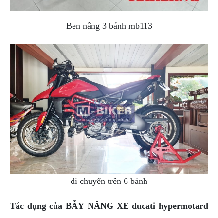
PHỤ
KIỆN
Ben nâng 3 bánh mb113
PHƯỢT
ĐỒ
CHƠI
MOTO
PHỤ
KIỆN
MBIKER
HCM
SẢN
PHẨM
MỚI
BLOG
PHƯỢT
di chuyển trên 6 bánh
LIÊN
HỆ
Tác dụng của
BẪY NÂNG XE
ducati hypermotard
HƯỚNG