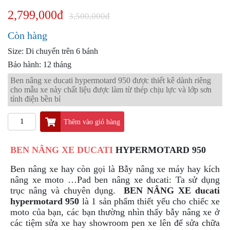
PKL
2,799,000đ
3,500,000đ
ĐỒ
CHƠI
Còn hàng
PG1
PHỤ
Size: Di chuyển trên 6 bánh
KIỆN
Bảo hành: 12 tháng
YAMAHA
Ben nâng xe ducati hypermotard 950 được thiết kê dành riêng
PG-
cho mẫu xe này chất liệu được làm từ thép chịu lực và lớp sơn
1
tỉnh điện bền bỉ
CẢNG
GIVI
Thêm vào giỏ hàng
ZR
BEN NÂNG XE DUCATI
HYPERMOTARD 950
ĐỒ
CHƠI
Ben nâng xe hay còn gọi là Bẫy nâng xe máy hay kích
XE
nâng xe moto …
Pad ben nâng xe ducati: Ta sử dụng
PHỤ
trục nâng và chuyên dụng.
BEN NÂNG XE
ducati
KIỆN
hypermotard 950
là 1 sản phẩm thiết yếu cho chiếc xe
XSR
moto của bạn, các bạn thường nhìn thấy bẫy nâng xe ở
155
các tiệm sửa xe hay showroom pen xe lên để sửa chữa