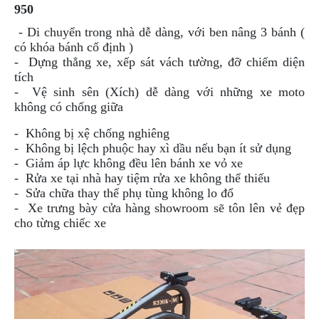
950
DẪN
MUA
- Di chuyển trong nhà dễ dàng, với ben nâng 3 bánh (
HÀNG
có khóa bánh cố định )
- Dựng thẳng xe, xếp sát vách tường, đỡ chiếm diện
tích
- Vệ sinh sên (Xích) dễ dàng với những xe moto
không có chống giữa
- Không bị xệ chống nghiêng
- Không bị lệch phuộc hay xì dầu nếu bạn ít sử dụng
- Giảm áp lực không đều lên bánh xe vỏ xe
- Rửa xe tại nhà hay tiệm rửa xe không thể thiếu
- Sửa
chữa
thay thế phụ tùng không lo đổ
- Xe trưng bày cửa hàng showroom sẽ tôn lên vẻ đẹp
cho từng chiếc xe