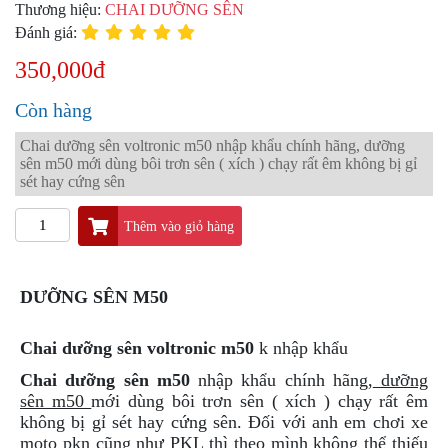
PKL
Thương hiệu:
CHAI DƯỠNG SÊN
Đánh giá:
ĐỒ
CHƠI
350,000đ
PG1
PHỤ
Còn hàng
KIỆN
YAMAHA
Chai dưỡng sên voltronic m50 nhập khẩu chính hãng, dưỡng
PG-
sên m50 mới dùng bôi trơn sên ( xích ) chạy rất êm không bị gỉ
1
sét hay cứng sên
CẢNG
Thêm vào giỏ hàng
GIVI
ZR
ĐỒ
DƯỠNG SÊN M50
CHƠI
XE
Chai dưỡng sên voltronic m50
k nhập khẩu
PHỤ
KIỆN
Chai dưỡng sên m50
nhập khẩu chính hãng,
dưỡng
XSR
sên m50
mới dùng bôi trơn sên ( xích ) chạy rất êm
155
không bị gỉ sét hay cứng sên. Đối với anh em chơi xe
moto pkn cũng như PKL thì theo mình không thể thiếu