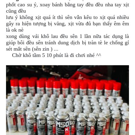
DẪN
phốt cao su ý, xoay bánh bằng tay đều đều nha tay xịt
MUA
cũng đều
HÀNG
lưu ý không xịt quá ít thì sên vẫn kêu to xịt quá nhiều
gây ra hiện tượng bị văng, xịt vừa đủ bạn thấy êm êm
là ok nè
xong dùng vải khô lau đều sên 1 lần nữa tác dụng là
giúp bôi đều sên tránh dung dịch bị tràn tè le chống gỉ
sét mắt sên (sên zin ) ...
Chờ khô tầm 5 10 phút là đi chơi nhé ^^