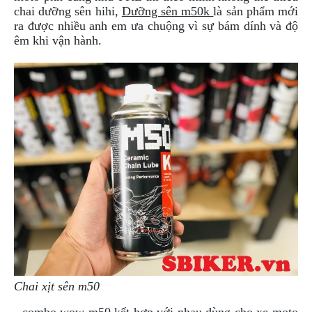
ÁO
chai dưỡng sên hihi,
Dưỡng sên m50k
là sản phẩm mới
MƯA
ra được nhiều anh em ưa chuộng vì sự bám dính và độ
GIVI
êm khi vận hành.
GĂNG
TAY
MOTO
DƯỠNG
SÊN
BALO
TÚI
ĐEO
GIVI
GIÀY
MOTO
ÁO
GIÁP
MOTO
Chai xịt sên m50
TAI