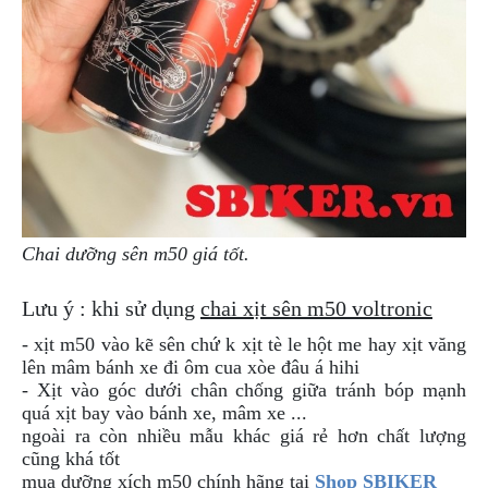
Chai dưỡng sên m50 giá tốt.
Lưu ý : khi sử dụng
chai xịt sên m50 voltronic
- xịt m50 vào kẽ sên chứ k xịt tè le hột me hay xịt văng
lên mâm bánh xe đi ôm cua xòe đâu á hihi
- Xịt vào góc dưới chân chống giữa tránh bóp mạnh
quá xịt bay vào bánh xe, mâm xe ...
ngoài ra còn nhiều mẫu khác giá rẻ hơn chất lượng
cũng khá tốt
mua dưỡng xích m50
chính hãng tại
Shop SBIKER