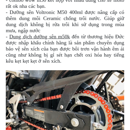
- combo wow m50 kết hợp với nhau dùng cho xe moto
NGHE
rất ok nha các bạn.
GẮN
- Dưỡng sên
Voltronic M50 400ml được nâng cấp
có
MŨ
thêm dung môi Ceramic chống trôi nước. Giúp giữ
BẢO
dung dịch không bị rửa trôi khi sử dụng trong mùa
HIỂM
mưa, ngập nước
-
Dung dịch dưỡng sên m50k
đến từ thương hiệu Đức
BỘ
được nhập khẩu chính hãng là sản phẩm chuyên dụng
VÁ
bảo vệ sên xích của bạn được bôi trơn vận hành êm ái
XE
cũng như không bị gỉ sét hạn chết oxi hóa hay tiếng
STOP
kêu kẹt kẹt kẹt ở sên xích.
AND
GO
PHỤ
KIỆN
MOTOWOLF
KẸP
ĐIỆN
THOẠI
XE
MÁY