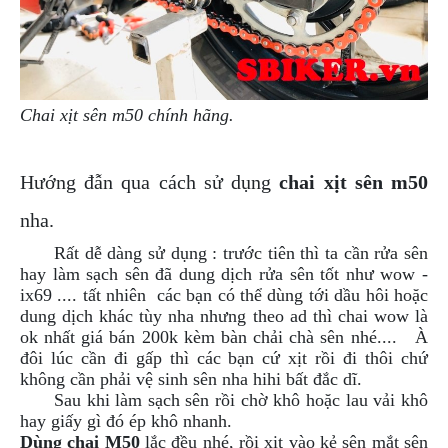
PHỤ
KIỆN
PHƯỢT
ĐỒ
CHƠI
Chai xịt sên m50 chính hãng.
MOTO
PHỤ
KIỆN
Hướng đẫn qua cách sử dụng
chai xịt sên m50
MBIKER
HCM
nha.
SẢN
Rất dễ dàng sử dụng : trước tiên thì ta cần rửa sên
PHẨM
hay làm sạch sên đã dung dịch rửa sên tốt như wow -
MỚI
ix69 .... tất nhiên các bạn có thể dùng tới dầu hôi hoặc
dung dịch khác tùy nha nhưng theo ad thì chai wow là
BLOG
ok nhất giá bán 200k kèm bàn chải chà sên nhé.... À
PHƯỢT
đôi lúc cần đi gấp thì các bạn cứ xịt rồi đi thôi chứ
không cần phải vệ sinh sên nha hihi bất đắc dĩ.
LIÊN
Sau khi làm sạch sên rồi chờ khô hoặc lau vải khô
HỆ
hay giấy gì đó ép khô nhanh.
Dùng chai M50
lắc đều nhé, rồi xịt vào kẻ sên mắt sên
HƯỚNG