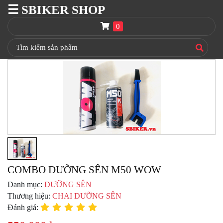
☰ SBIKER SHOP
SBIKER
SHOP
0
TRANG
CHỦ
THÙNG
GIVI
BAGA
GIVI
HRX
NÓN
BẢO
HIỂM
FULLFACE
COMBO DƯỠNG SÊN M50 WOW
Danh mục:
DƯỠNG SÊN
BEN
NÂNG
Thương hiệu:
CHAI DƯỠNG SÊN
XE
Đánh giá:
MOTO