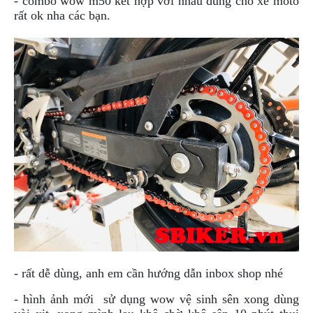
- combo wow m50 kết hợp với nhau dùng cho xe moto
NGHE
rất ok nha các bạn.
GẮN
MŨ
BẢO
HIỂM
BỘ
VÁ
XE
STOP
AND
GO
PHỤ
KIỆN
MOTOWOLF
KẸP
ĐIỆN
THOẠI
- rất dễ dùng, anh em cần hướng dẫn inbox shop nhé
XE
- hình ảnh mới sử dụng wow vệ sinh sên xong dùng
MÁY