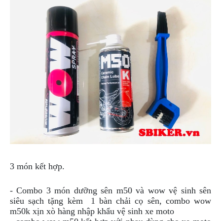
ÁO
MƯA
GIVI
GĂNG
TAY
MOTO
DƯỠNG
SÊN
BALO
TÚI
ĐEO
GIVI
GIÀY
MOTO
3 món kết hợp.
ÁO
- Combo 3 món dưỡng sên m50 và wow vệ sinh sên
GIÁP
siêu sạch tặng kèm 1 bàn chải cọ sên, combo wow
MOTO
m50k xịn xò hàng nhập khẩu vệ sinh xe moto
TAI