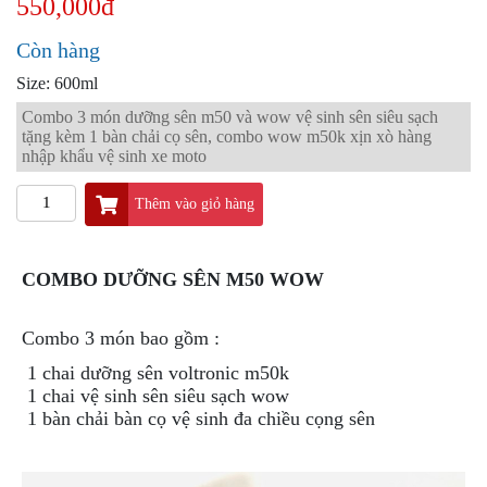
550,000đ
PKL
ĐỒ
Còn hàng
CHƠI
Size: 600ml
PG1
PHỤ
Combo 3 món dưỡng sên m50 và wow vệ sinh sên siêu sạch
KIỆN
tặng kèm 1 bàn chải cọ sên, combo wow m50k xịn xò hàng
YAMAHA
nhập khẩu vệ sinh xe moto
PG-
1
Thêm vào giỏ hàng
CẢNG
GIVI
COMBO DƯỠNG SÊN M50 WOW
ZR
ĐỒ
Combo 3 món bao gồm :
CHƠI
XE
1 chai dưỡng sên voltronic m50k
PHỤ
1 chai vệ sinh sên siêu sạch wow
KIỆN
1 bàn chải bàn cọ vệ sinh đa chiều cọng sên
XSR
155