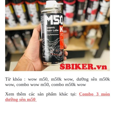
Từ khóa : wow m50, m50k wow, dưỡng sên m50k
wow, combo wow m50, combo m50k wow
Xem thêm các sản phẩm khác tại:
Combo 3 món
dưỡng sên m50