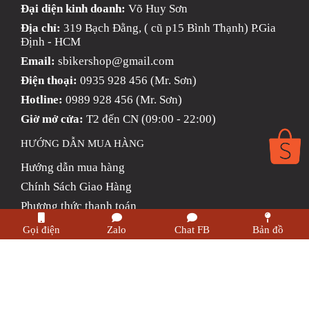
Đại diện kinh doanh:
Võ Huy Sơn
Địa chỉ:
319 Bạch Đằng, ( cũ p15 Bình Thạnh) P.Gia
Định - HCM
Email:
sbikershop@gmail.com
Điện thoại:
0935 928 456 (Mr. Sơn)
Hotline:
0989 928 456 (Mr. Sơn)
Giờ mở cửa:
T2 đến CN (09:00 - 22:00)
HƯỚNG DẪN MUA HÀNG
Hướng dẫn mua hàng
Chính Sách Giao Hàng
Phương thức thanh toán
Chính sách trả hàng & Hoàn tiền
Gọi điện
Zalo
Chat FB
Bản đồ
Chính sách bảo mật thông tin