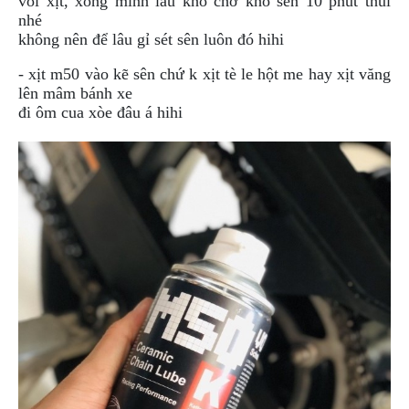
vòi xịt, xong mình lau khô chờ khô sên 10 phút thui
PHỤ
nhé
KIỆN
không nên để lâu gỉ sét sên luôn đó hihi
PHƯỢT
- xịt m50 vào kẽ sên chứ k xịt tè le hột me hay xịt văng
ĐỒ
lên mâm bánh xe
CHƠI
đi ôm cua xòe đâu á hihi
MOTO
PHỤ
KIỆN
MBIKER
HCM
SẢN
PHẨM
MỚI
BLOG
PHƯỢT
LIÊN
HỆ
HƯỚNG