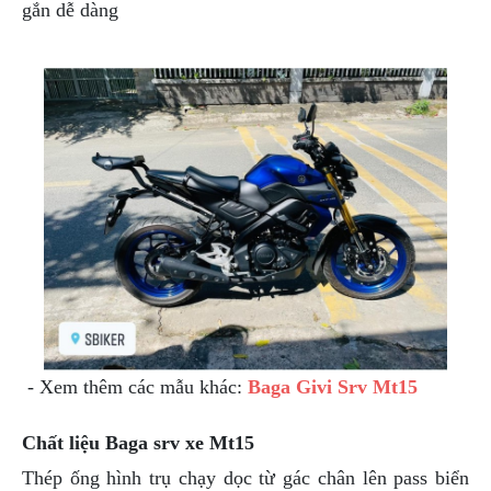
ÁO
gắn dễ dàng
MƯA
GIVI
GĂNG
TAY
MOTO
DƯỠNG
SÊN
BALO
TÚI
ĐEO
GIVI
GIÀY
MOTO
- Xem thêm các mẫu khác:
Baga Givi Srv Mt15
ÁO
GIÁP
Chất liệu Baga
srv xe Mt15
MOTO
Thép ống hình trụ chạy dọc từ gác chân lên pass biển
TAI