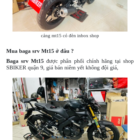
DẪN
MUA
HÀNG
cảng mt15 có đèn inbox shop
Mua baga srv Mt15 ở đâu ?
Baga srv Mt15
được phân phối chính hãng tại shop
SBIKER quận 9, giá bán niêm yết không đội giá,