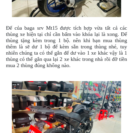
PHỤ
KIỆN
PHƯỢT
Đế của baga srv Mt15 được tích hợp vừa tất cả các
ĐỒ
CHƠI
thùng xe hiện tại chỉ cần bấm vào khóa lại là xong. Đế
MOTO
thùng tặng kèm trong 1 bộ. nên khi bạn mua thùng
PHỤ
thêm là sẽ dư 1 bộ đế kèm sẵn trong thùng nhé, tuy
KIỆN
nhiên chúng ta có thể gắn đế dư vào 1 xe khác vậy là 1
MBIKER
thùng có thể gắn qua lại 2 xe khác trong nhà rồi đỡ tiền
HCM
mua 2 thùng đúng không nào.
SẢN
PHẨM
MỚI
BLOG
PHƯỢT
LIÊN
HỆ
HƯỚNG