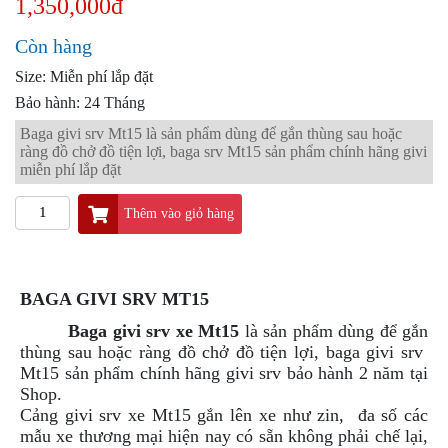
1,350,000đ
PKL
ĐỒ
Còn hàng
CHƠI
Size: Miễn phí lắp đặt
PG1
PHỤ
Bảo hành: 24 Tháng
KIỆN
Baga givi srv Mt15 là sản phẩm dùng để gắn thùng sau hoặc
YAMAHA
ràng đồ chở đồ tiện lợi, baga srv Mt15 sản phẩm chính hãng givi
PG-
miễn phí lắp đặt
1
Thêm vào giỏ hàng
CẢNG
GIVI
ZR
ĐỒ
BAGA GIVI SRV MT15
CHƠI
Baga givi srv xe Mt15
là sản phẩm dùng để gắn
XE
thùng sau hoặc ràng đồ chở đồ tiện lợi, baga givi srv
PHỤ
Mt15 sản phẩm chính hãng givi srv bảo hành 2 năm tại
KIỆN
Shop.
XSR
Cảng givi srv xe Mt15 gắn lên xe như zin, đa số các
155
mẫu xe thương mại hiện nay có sẵn không phải chế lại,