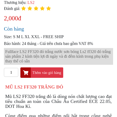
PKL
Thương hiệu:
LS2
Đánh giá:
ĐỒ
CHƠI
2,000đ
PG1
PHỤ
Còn hàng
KIỆN
YAMAHA
Size: S M L XL XXL - FREE SHIP
PG-
Bảo hành: 24 tháng - Giá trên chưa bao gồm VAT 8%
1
Fullface LS2 FF320 đỏ trắng nước sơn bóng Ls2 ff320 đỏ trắng
sản phẩm 2 kính tiện lợi đi ngày và đi đêm kính trong phụ kiện
CẢNG
thay thế có sẵn
GIVI
ZR
Thêm vào giỏ hàng
ĐỒ
CHƠI
MŨ LS2 FF320 TRẮNG ĐỎ
XE
PHỤ
Mũ LS2 FF320 trắng đỏ là dòng nón chất lượng cao đạt
KIỆN
tiêu chuẩn an toàn của Châu Âu Certified ECE 22.05,
XSR
DOT Hoa Kì.
155
Cùng điểm qua những điểm nổi bật trong công nghệ