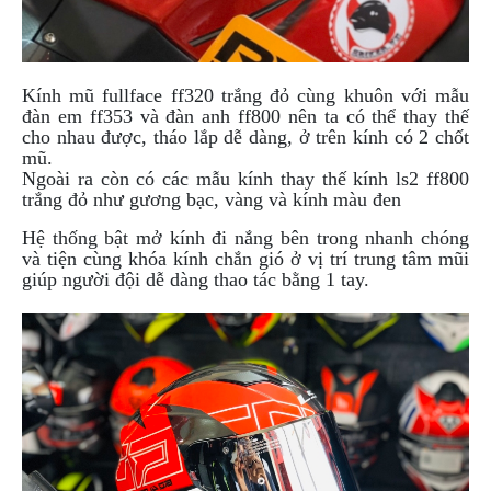
DẪN
MUA
HÀNG
Kính mũ fullface ff320 trắng đỏ cùng khuôn với mẫu
đàn em ff353 và đàn anh ff800 nên ta có thể thay thế
cho nhau được, tháo lắp dễ dàng, ở trên kính có 2 chốt
mũ.
Ngoài ra còn có các mẫu kính thay thế kính ls2 ff800
trắng đỏ như gương bạc, vàng và kính màu đen
Hệ thống bật mở kính đi nắng bên trong nhanh chóng
và tiện cùng khóa kính chắn gió ở vị trí trung tâm mũi
giúp người đội dễ dàng thao tác bằng 1 tay.