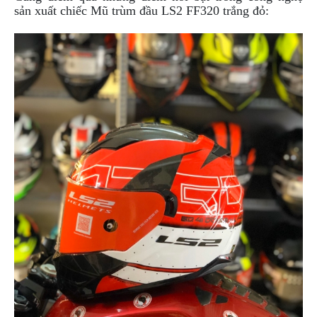
ÁO
sản xuất chiếc
Mũ trùm đầu LS2 FF320 trắng đỏ:
MƯA
GIVI
GĂNG
TAY
MOTO
DƯỠNG
SÊN
BALO
TÚI
ĐEO
GIVI
GIÀY
MOTO
ÁO
GIÁP
MOTO
TAI