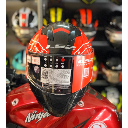
PHỤ
KIỆN
PHƯỢT
ĐỒ
CHƠI
MOTO
PHỤ
KIỆN
MBIKER
HCM
SẢN
PHẨM
MỚI
BLOG
PHƯỢT
LIÊN
HỆ
HƯỚNG