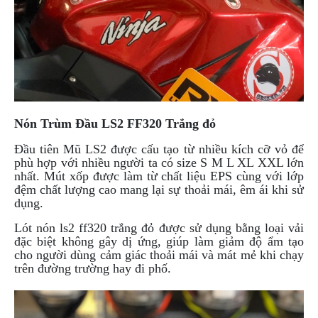
NGHE
GẮN
MŨ
BẢO
HIỂM
BỘ
VÁ
Nón Trùm Đầu LS2 FF320 Trắng đỏ
XE
STOP
Đầu tiên Mũ LS2 được cấu tạo từ nhiều kích cỡ vỏ để
AND
phù hợp với nhiều người ta có size S M L XL XXL lớn
GO
nhất. Mút xốp được làm từ chất liệu EPS cùng với lớp
đệm chất lượng cao mang lại sự thoải mái, êm ái khi sử
PHỤ
dụng.
KIỆN
MOTOWOLF
Lót nón ls2 ff320 trắng đỏ được sử dụng bằng loại vải
đặc biệt không gây dị ứng, giúp làm giảm độ ẩm tạo
KẸP
cho người dùng cảm giác thoải mái và mát mẻ khi chạy
ĐIỆN
trên đường trường hay đi phố.
THOẠI
XE
MÁY