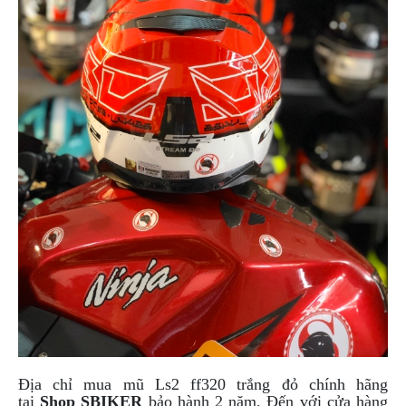
Địa chỉ mua mũ Ls2 ff320 trắng đỏ chính hãng
tại
Shop SBIKER
bảo hành 2 năm, Đến với cửa hàng