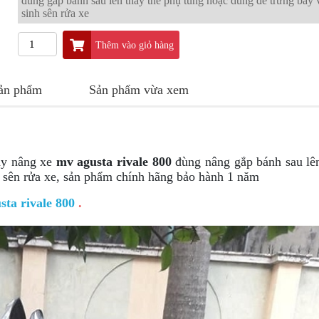
đùng gắp bánh sau lên thay thế phụ tùng hoặc dùng đẻ trưng bày 
sinh sên rửa xe
Thêm vào giỏ hàng
sản phẩm
Sản phẩm vừa xem
y nâng xe
mv agusta rivale 800
đùng nâng gắp bánh sau lê
h sên rửa xe, sản phẩm chính hãng bảo hành 1 năm
usta
rivale 800
.