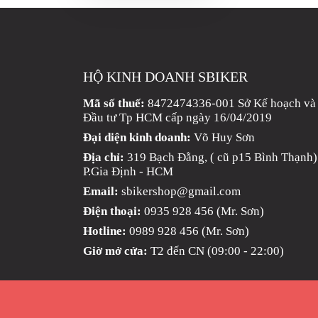
MBIKER
HCM
SẢN
PHẨM
HỘ KINH DOANH SBIKER
MỚI
Mã số thuế:
8472474336-001 Sở Kế hoạch và
BLOG
Đầu tư Tp HCM cấp ngày 16/04/2019
PHƯỢT
Đại diện kinh doanh:
Võ Huy Sơn
Địa chỉ:
319 Bạch Đằng, ( cũ p15 Bình Thạnh)
LIÊN
P.Gia Định - HCM
HỆ
Email:
sbikershop@gmail.com
HƯỚNG
Điện thoại:
0935 928 456 (Mr. Sơn)
DẪN
Hotline:
0989 928 456 (Mr. Sơn)
MUA
Giờ mở cửa:
T2 đến CN (09:00 - 22:00)
HÀNG