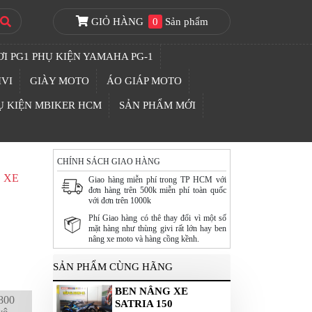
GIỎ HÀNG
0
Sản phẩm
I PG1 PHỤ KIỆN YAMAHA PG-1
IVI
GIÀY MOTO
ÁO GIÁP MOTO
Ụ KIỆN MBIKER HCM
SẢN PHẨM MỚI
CHÍNH SÁCH GIAO HÀNG
 XE
Giao hàng miễn phí trong TP HCM với
đơn hàng trên 500k miễn phí toàn quốc
với đơn trên 1000k
Phí Giao hàng có thê thay đổi vì một số
mặt hàng như thùng givi rất lớn hay ben
nâng xe moto và hàng cồng kềnh.
SẢN PHẨM CÙNG HÃNG
BEN NÂNG XE
 800
SATRIA 150