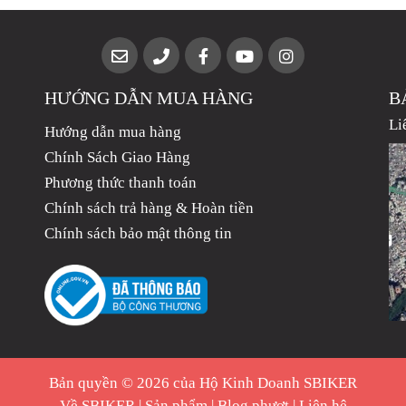
HƯỚNG DẪN MUA HÀNG
B
Li
Hướng dẫn mua hàng
Chính Sách Giao Hàng
Phương thức thanh toán
Chính sách trả hàng & Hoàn tiền
Chính sách bảo mật thông tin
Bản quyền © 2026 của Hộ Kinh Doanh SBIKER
Về SBIKER
|
Sản phẩm
|
Blog phượt
|
Liên hệ