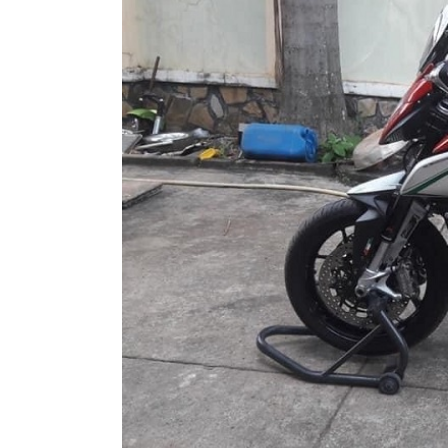
XE
PHỤ
KIỆN
XSR
155
ÁO
MƯA
GIVI
GĂNG
TAY
MOTO
DƯỠNG
SÊN
BALO
TÚI
ĐEO
GIVI