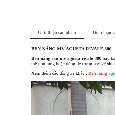
NÂNG
XE
MOTO
PKL
ĐỒ
Giới thiệu sản phẩm
Bình luận 
CHƠI
PG1
PHỤ
BEN NÂNG MV AGUSTA RIVALE 800
KIỆN
Ben nâng sau mv agusta rivale 800
hay bẫ
YAMAHA
thế phụ tùng hoặc dùng đẻ trưng bày vệ sin
PG-
1
Xem thêm các dòng xe khác :
Ben nâng
ag
CẢNG
GIVI
ZR
ĐỒ
CHƠI