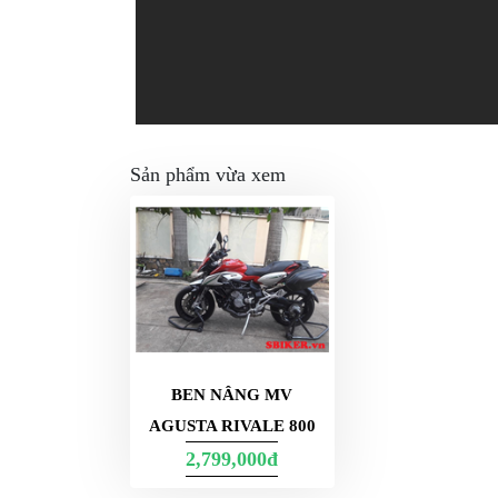
GO
PHỤ
KIỆN
MOTOWOLF
KẸP
ĐIỆN
Sản phẩm vừa xem
THOẠI
XE
MÁY
PHỤ
KIỆN
PHƯỢT
ĐỒ
BEN NÂNG MV
CHƠI
AGUSTA RIVALE 800
MOTO
2,799,000đ
PHỤ
KIỆN