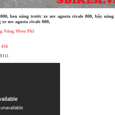
 800
, ben nâng trước xe
mv agusta rivale 800
, bẫy nâng
 xe mv agusta rivale 800,
g Nâng Moto Pkl
 456
MB111