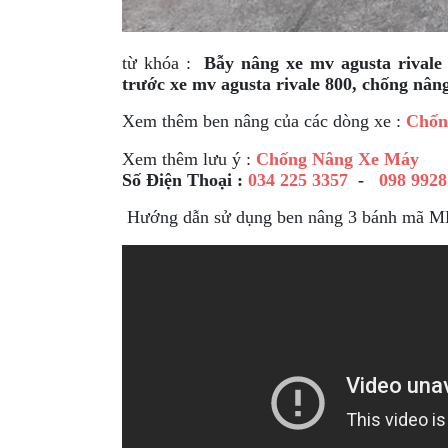
GIÀY
MOTO
từ khóa :
Bẫy nâng xe mv agusta rivale
trước xe
mv agusta rivale 800, chống nâng
ÁO
GIÁP
Xem thêm ben nâng của các dòng xe :
Chốn
MOTO
Xem thêm lưu ý :
Chống Nâng Xe Máy
TAI
Số Điện Thoại :
034 225 3357
-
098 9928
NGHE
Hướng dẫn sử dụng ben nâng 3 bánh mã 
GẮN
MŨ
BẢO
HIỂM
BỘ
VÁ
XE
STOP
AND