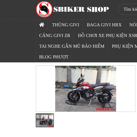
SBIKER
SHOP
THÙNG GIVI
BAGA GIVI HRX
NÓ
TRANG
CẢNG GIVI ZR
ĐỒ CHƠI XE PHỤ KIỆN XSR
CHỦ
TAI NGHE GẮN MŨ BẢO HIỂM
PHỤ KIỆN
THÙNG
BLOG PHƯỢT
GIVI
BAGA
GIVI
HRX
NÓN
BẢO
HIỂM
FULLFACE
BEN