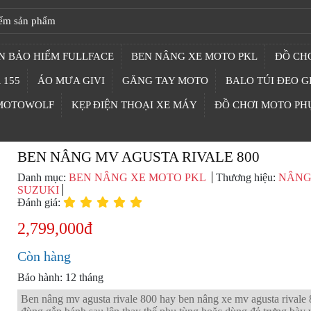
N BẢO HIỂM FULLFACE
BEN NÂNG XE MOTO PKL
ĐỒ CHƠ
 155
ÁO MƯA GIVI
GĂNG TAY MOTO
BALO TÚI ĐEO G
 MOTOWOLF
KẸP ĐIỆN THOẠI XE MÁY
ĐỒ CHƠI MOTO PH
BEN NÂNG MV AGUSTA RIVALE 800
Danh mục:
BEN NÂNG XE MOTO PKL
Thương hiệu:
NÂNG
SUZUKI
Đánh giá:
2,799,000đ
Còn hàng
Bảo hành: 12 tháng
Ben nâng mv agusta rivale 800 hay ben nâng xe mv agusta rivale