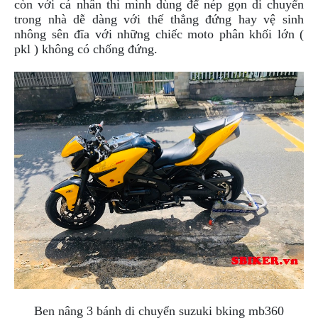
ÁO
còn với cá nhân thì mình dùng để nép gọn di chuyển
MƯA
trong nhà dễ dàng với thế thẳng đứng hay vệ sinh
GIVI
nhông sên đĩa với những chiếc moto phân khối lớn (
pkl ) không có chống đứng.
GĂNG
TAY
MOTO
DƯỠNG
SÊN
BALO
TÚI
ĐEO
GIVI
GIÀY
MOTO
ÁO
GIÁP
MOTO
Ben nâng 3 bánh di chuyển
suzuki bking
mb360
TAI