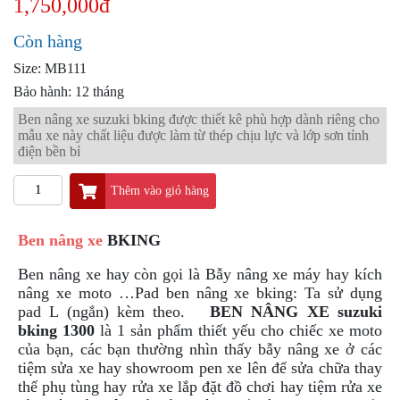
1,750,000đ
PKL
ĐỒ
Còn hàng
CHƠI
Size: MB111
PG1
PHỤ
Bảo hành: 12 tháng
KIỆN
Ben nâng xe suzuki bking được thiết kê phù hợp dành riêng cho
YAMAHA
mẫu xe này chất liệu được làm từ thép chịu lực và lớp sơn tỉnh
PG-
điện bền bỉ
1
Thêm vào giỏ hàng
CẢNG
GIVI
ZR
Ben nâng xe
BKING
ĐỒ
Ben nâng xe hay còn gọi là Bẫy nâng xe máy hay kích
CHƠI
nâng xe moto …
Pad ben nâng xe bking: Ta sử dụng
XE
pad L (ngắn) kèm theo.
BEN NÂNG XE
suzuki
PHỤ
bking 1300
là 1 sản phẩm thiết yếu cho chiếc xe moto
KIỆN
của bạn, các bạn thường nhìn thấy bẫy nâng xe ở các
XSR
tiệm sửa xe hay showroom pen xe lên để sửa chữa thay
155
thế phụ tùng hay rửa xe lắp đặt đồ chơi hay tiệm rửa xe