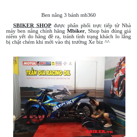
NGHE
GẮN
Ben nâng 3 bánh mb360
MŨ
BẢO
SBIKER SHOP
được phân phối trực tiếp từ Nhà
HIỂM
máy ben nâng chính hãng
Mbiker
, Shop bán đúng giá
niêm yết do hãng đề ra, tránh tình trạng khách lo lắng
BỘ
bị chặt chém khi mới vào thị trường Xe biz ^^
VÁ
XE
STOP
AND
GO
PHỤ
KIỆN
MOTOWOLF
KẸP
ĐIỆN
THOẠI
XE
MÁY