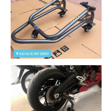
DẪN
MUA
HÀNG