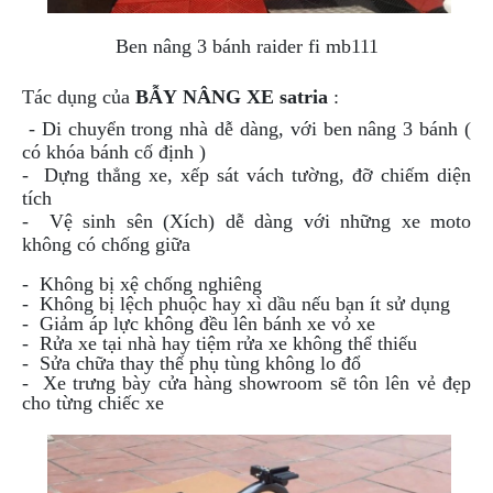
PHỤ
KIỆN
Ben nâng 3 bánh raider fi mb111
PHƯỢT
Tác dụng của
BẪY NÂNG XE satria
:
ĐỒ
CHƠI
- Di chuyển trong nhà dễ dàng, với ben nâng 3 bánh (
MOTO
có khóa bánh cố định )
PHỤ
- Dựng thẳng xe, xếp sát vách tường, đỡ chiếm diện
KIỆN
tích
MBIKER
- Vệ sinh sên (Xích) dễ dàng với những xe moto
HCM
không có chống giữa
SẢN
- Không bị xệ chống nghiêng
PHẨM
- Không bị lệch phuộc hay xì dầu nếu bạn ít sử dụng
MỚI
- Giảm áp lực không đều lên bánh xe vỏ xe
- Rửa xe tại nhà hay tiệm rửa xe không thể thiếu
BLOG
- Sửa
chữa
thay thế phụ tùng không lo đổ
- Xe trưng bày cửa hàng showroom sẽ tôn lên vẻ đẹp
PHƯỢT
cho từng chiếc xe
LIÊN
HỆ
HƯỚNG