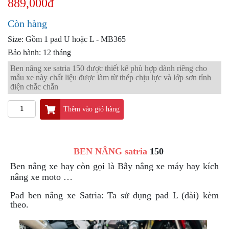
889,000đ
PKL
ĐỒ
Còn hàng
CHƠI
Size: Gồm 1 pad U hoặc L - MB365
PG1
PHỤ
Bảo hành: 12 tháng
KIỆN
Ben nâng xe satria 150 được thiết kê phù hợp dành riêng cho
YAMAHA
mẫu xe này chất liệu được làm từ thép chịu lực và lớp sơn tỉnh
PG-
điện chắc chắn
1
Thêm vào giỏ hàng
CẢNG
GIVI
ZR
ĐỒ
BEN NÂNG satria
150
CHƠI
Ben nâng xe hay còn gọi là Bẫy nâng xe máy hay kích
XE
nâng xe moto …
PHỤ
KIỆN
Pad ben nâng xe Satria: Ta sử dụng pad L (dài) kèm
XSR
theo.
155