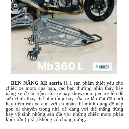
ÁO
MƯA
GIVI
GĂNG
TAY
MOTO
DƯỠNG
SÊN
BALO
TÚI
ĐEO
GIVI
BEN NÂNG XE satria
là 1 sản phẩm thiết yếu cho
chiếc xe moto của bạn, các bạn thường nhìn thấy bẫy
GIÀY
nâng xe ở các tiệm sửa xe hay showroom pen xe lên để
MOTO
sửa chữa thay thế phụ tùng hay rửa xe lắp đặt đồ chơi
hay tiệm rửa xe còn với cá nhân thì mình dùng để nép
ÁO
gọn di chuyển trong nhà dễ dàng với thế thẳng đứng
GIÁP
hay vệ sinh nhông sên đĩa với những chiếc moto phân
MOTO
khối lớn ( pkl ) không có chống đứng.
TAI