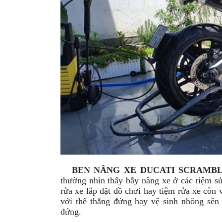
XE
PHỤ
KIỆN
XSR
155
ÁO
MƯA
GIVI
GĂNG
TAY
MOTO
DƯỠNG
SÊN
BEN NÂNG XE
DUCATI SCRAMB
thường nhìn thấy bẫy nâng xe ở các tiệm s
BALO
rửa xe lắp đặt đồ chơi hay tiệm rửa xe còn
TÚI
với thế thẳng đứng hay vệ sinh nhông sên
ĐEO
đứng.
GIVI