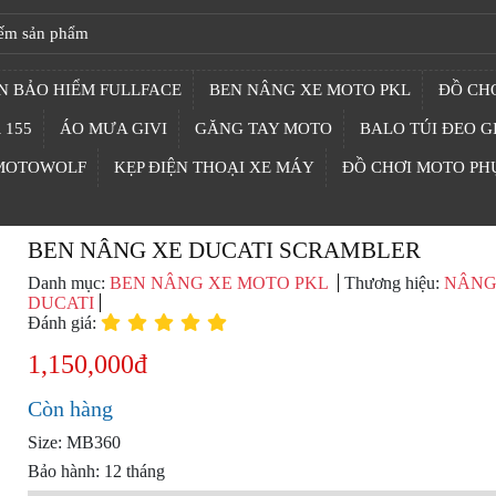
N BẢO HIỂM FULLFACE
BEN NÂNG XE MOTO PKL
ĐỒ CHƠ
 155
ÁO MƯA GIVI
GĂNG TAY MOTO
BALO TÚI ĐEO G
 MOTOWOLF
KẸP ĐIỆN THOẠI XE MÁY
ĐỒ CHƠI MOTO PH
BEN NÂNG XE DUCATI SCRAMBLER
Danh mục:
BEN NÂNG XE MOTO PKL
Thương hiệu:
NÂNG
DUCATI
Đánh giá:
1,150,000đ
Còn hàng
Size: MB360
Bảo hành: 12 tháng