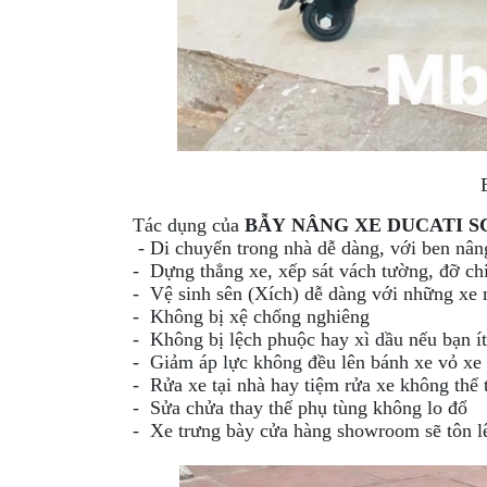
MBIKER
HCM
SẢN
PHẨM
MỚI
BLOG
PHƯỢT
Tác dụng của
BẪY NÂNG XE
DUCATI 
LIÊN
- Di chuyển trong nhà dễ dàng, với ben nân
HỆ
- Dựng thẳng xe, xếp sát vách tường, đỡ ch
- Vệ sinh sên (Xích) dễ dàng với những xe
HƯỚNG
- Không bị xệ chống nghiêng
DẪN
- Không bị lệch phuộc hay xì dầu nếu bạn í
- Giảm áp lực không đều lên bánh xe vỏ xe
MUA
- Rửa xe tại nhà hay tiệm rửa xe không thể 
HÀNG
- Sửa chửa thay thế phụ tùng không lo đổ
- Xe trưng bày cửa hàng showroom sẽ tôn lê