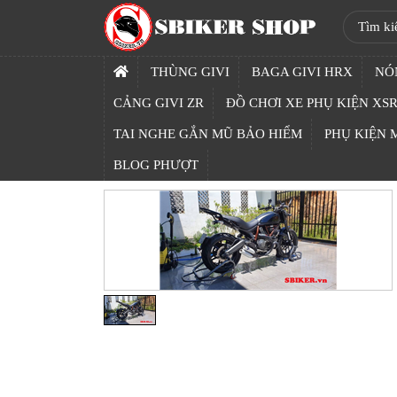
SBIKER
SHOP
THÙNG GIVI
BAGA GIVI HRX
NÓ
TRANG
CẢNG GIVI ZR
ĐỒ CHƠI XE PHỤ KIỆN XSR
CHỦ
TAI NGHE GẮN MŨ BẢO HIỂM
PHỤ KIỆN
THÙNG
BLOG PHƯỢT
GIVI
BAGA
GIVI
HRX
NÓN
BẢO
HIỂM
FULLFACE
BEN