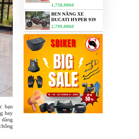
1,750,000đ
BEN NÂNG XE
DUCATI HYPER 939
2,799,000đ
ác bạn
ng hay
ễ dàng
 chống