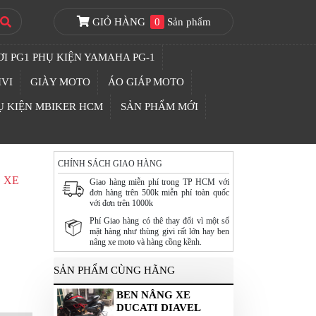
GIỎ HÀNG
0
Sản phẩm
I PG1 PHỤ KIỆN YAMAHA PG-1
IVI
GIÀY MOTO
ÁO GIÁP MOTO
Ụ KIỆN MBIKER HCM
SẢN PHẨM MỚI
CHÍNH SÁCH GIAO HÀNG
 XE
Giao hàng miễn phí trong TP HCM với
đơn hàng trên 500k miễn phí toàn quốc
với đơn trên 1000k
Phí Giao hàng có thê thay đổi vì một số
mặt hàng như thùng givi rất lớn hay ben
nâng xe moto và hàng cồng kềnh.
SẢN PHẨM CÙNG HÃNG
BEN NÂNG XE
DUCATI DIAVEL