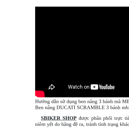
GIÀY
MOTO
ÁO
GIÁP
MOTO
TAI
NGHE
GẮN
MŨ
BẢO
HIỂM
BỘ
Hướng dẫn sử dụng ben nâng 3 bánh mã M
VÁ
Ben nâng
DUCATI SCRAMBLE
3 bánh mb
XE
STOP
SBIKER SHOP
được phân phối trực t
AND
niêm yết do hãng đề ra, tránh tình trạng khá