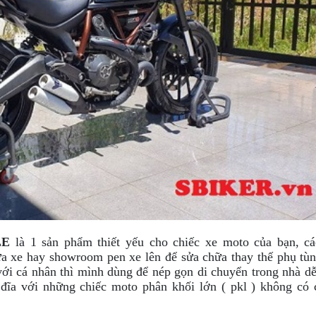
LE
là 1 sản phẩm thiết yếu cho chiếc xe moto của bạn, c
ửa xe hay showroom pen xe lên để sửa chữa thay thế phụ tù
 với cá nhân thì mình dùng để nép gọn di chuyển trong nhà d
 đĩa với những chiếc moto phân khối lớn ( pkl ) không có