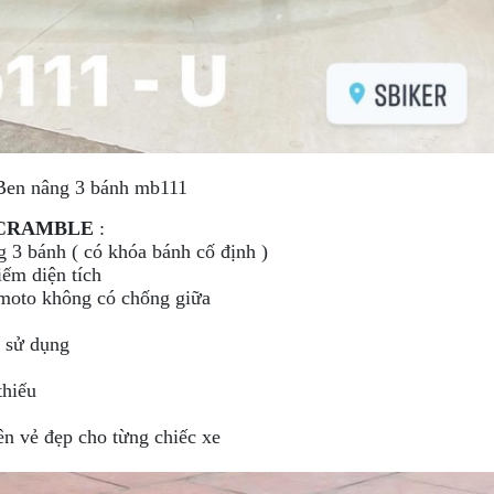
Ben nâng 3 bánh mb111
SCRAMBLE
:
g 3 bánh ( có khóa bánh cố định )
iếm diện tích
 moto không có chống giữa
t sử dụng
thiếu
n vẻ đẹp cho từng chiếc xe