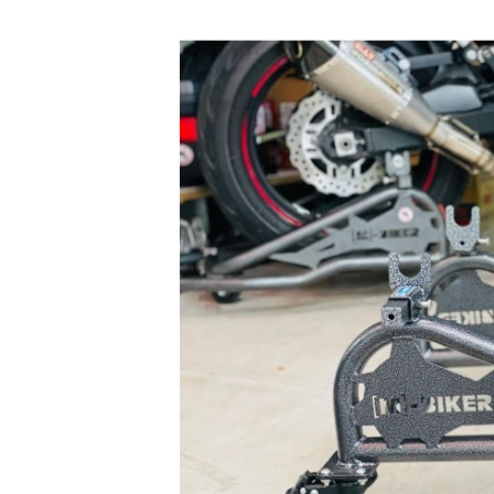
GO
PHỤ
KIỆN
MOTOWOLF
KẸP
ĐIỆN
THOẠI
XE
MÁY
PHỤ
KIỆN
PHƯỢT
ĐỒ
CHƠI
MOTO
PHỤ
KIỆN