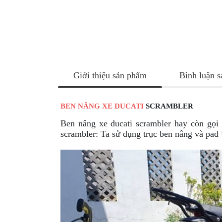
NÂNG
XE
MOTO
PKL
ĐỒ
CHƠI
Giới thiệu sản phẩm
Bình luận 
PG1
PHỤ
KIỆN
BEN NÂNG XE DUCATI
SCRAMBLER
YAMAHA
Ben nâng xe ducati scrambler hay còn gọ
PG-
scrambler: Ta sử dụng trục ben nâng và pad
1
CẢNG
GIVI
ZR
ĐỒ
CHƠI