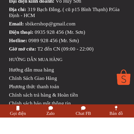
Đại diện kinh doanh:
Võ Huy Sơn
Địa chỉ:
319 Bạch Đằng, ( cũ p15 Bình Thạnh) P.Gia
Định - HCM
Email:
sbikershop@gmail.com
Điện thoại:
0935 928 456 (Mr. Sơn)
Hotline:
0989 928 456 (Mr. Sơn)
Giờ mở cửa:
T2 đến CN (09:00 - 22:00)
HƯỚNG DẪN MUA HÀNG
Hướng dẫn mua hàng
Chính Sách Giao Hàng
Phương thức thanh toán
Chính sách trả hàng & Hoàn tiền
Chính sách bảo mật thông tin
Gọi điện
Zalo
Chat FB
Bản đồ