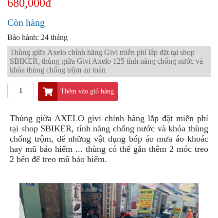
680,000đ
PKL
ĐỒ
Còn hàng
CHƠI
Bảo hành: 24 tháng
PG1
PHỤ
Thùng giữa Axelo chính hãng Givi miễn phí lắp đặt tại shop
KIỆN
SBIKER, thùng giữa Givi Axelo 125 tính năng chống nước và
YAMAHA
khóa thùng chống trộm an toàn
PG-
1
Thêm vào giỏ hàng
CẢNG
GIVI
Thùng giữa AXELO givi chính hãng lắp đặt miễn phí
ZR
tại shop SBIKER, tính năng chống nước và khóa thùng
chống trộm, để những vật dụng bóp áo mưa áo khoác
ĐỒ
hay mũ bảo hiểm ... thùng có thể gắn thêm 2 móc treo
CHƠI
2 bên để treo mũ bảo hiểm.
XE
PHỤ
KIỆN
XSR
155