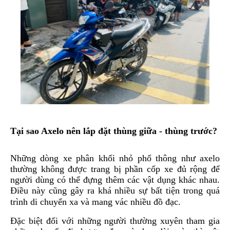
ÁO
MƯA
GIVI
GĂNG
TAY
MOTO
DƯỠNG
SÊN
BALO
TÚI
ĐEO
Tại sao Axelo nên lắp đặt thùng giữa - thùng trước?
GIVI
Những dòng xe phân khối nhỏ phổ thông như axelo
GIÀY
thường không được trang bị phần cốp xe đủ rộng để
MOTO
người dùng có thể đựng thêm các vật dụng khác nhau.
ÁO
Điều này cũng gây ra khá nhiều sự bất tiện trong quá
GIÁP
trình di chuyển xa và mang vác nhiều đồ đạc.
MOTO
Đặc biệt đối với những người thường xuyên tham gia
TAI