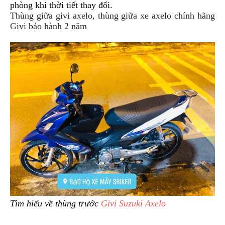
phòng khi thời tiết thay đổi.
DẪN
Thùng giữa givi axelo, thùng giữa xe axelo chính hãng
MUA
Givi bảo hành 2 năm
HÀNG
Tìm hiểu về thùng trước
Givi Suzuki Axelo