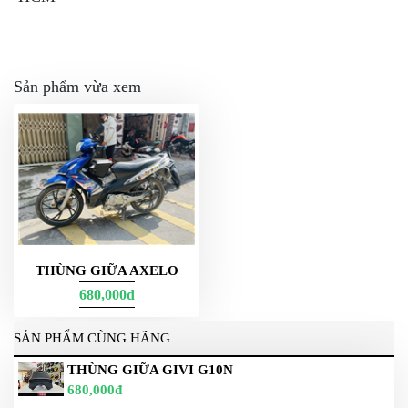
Sản phẩm vừa xem
THÙNG GIỮA AXELO
680,000đ
SẢN PHẨM CÙNG HÃNG
THÙNG GIỮA GIVI G10N
680,000đ