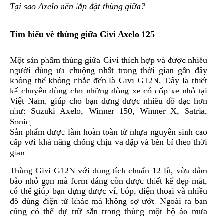
Tại sao Axelo nên lắp đặt thùng giữa?
PHỤ
KIỆN
PHƯỢT
Tìm hiểu về thùng giữa Givi Axelo 125
ĐỒ
CHƠI
Một sản phẩm thùng giữa Givi thích hợp và được nhiều
MOTO
người dùng ưa chuộng nhất trong thời gian gần đây
PHỤ
không thể không nhắc đến là Givi G12N. Đây là thiết
KIỆN
kế chuyên dùng cho những dòng xe có cốp xe nhỏ tại
MBIKER
Việt Nam, giúp cho bạn đựng được nhiều đồ đạc hơn
HCM
như: Suzuki Axelo, Winner 150, Winner X, Satria,
Sonic,...
SẢN
PHẨM
Sản phẩm được làm hoàn toàn từ nhựa nguyên sinh cao
MỚI
cấp với khả năng chống chịu va đập và bền bỉ theo thời
gian.
BLOG
PHƯỢT
Thùng Givi G12N với dung tích chuẩn 12 lít, vừa đảm
bảo nhỏ gọn mà form dáng còn được thiết kế đẹp mắt,
LIÊN
có thể giúp bạn đựng được ví, bóp, điện thoại và nhiều
HỆ
đồ dùng điện tử khác mà không sợ ướt. Ngoài ra bạn
cũng có thể dự trữ sẵn trong thùng một bộ áo mưa
HƯỚNG