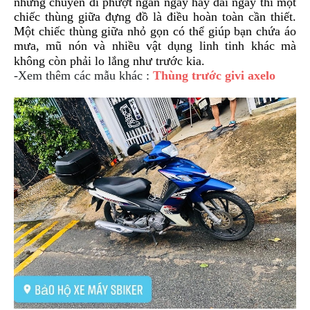
những chuyến đi phượt ngắn ngày hay dài ngày thì một
NGHE
chiếc thùng giữa đựng đồ là điều hoàn toàn cần thiết.
GẮN
Một chiếc thùng giữa nhỏ gọn có thể giúp bạn chứa áo
MŨ
mưa, mũ nón và nhiều vật dụng linh tinh khác mà
BẢO
không còn phải lo lắng như trước kia.
HIỂM
-Xem thêm các mẫu khác :
Thùng trước givi axelo
BỘ
VÁ
XE
STOP
AND
GO
PHỤ
KIỆN
MOTOWOLF
KẸP
ĐIỆN
THOẠI
XE
MÁY