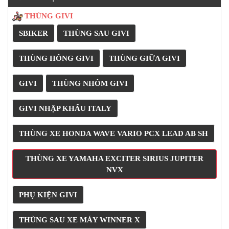
2,750,000đ
1,100,000đ
2,480,000đ
MT15 B27N THÙNG 27 LÍT
THÙNG SAU XE FZ25 GIVI
1,100,000đ
1,400,000đ
2,480,000đ
(current)
Trang trước
1
2
Trang sau
DANH MỤC SẢN PHẨM
THÙNG GIVI
SBIKER
THÙNG SAU GIVI
THÙNG HÔNG GIVI
THÙNG GIỮA GIVI
GIVI
THÙNG NHÔM GIVI