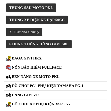
GIVI NHẬP KHẨU ITALY
THÙNG XE HONDA WAVE VARIO PCX LEAD AB SH
THÙNG XE YAMAHA EXCITER SIRIUS JUPITER
NVX
PHỤ KIỆN GIVI
THÙNG SAU XE MÁY WINNER X
THÙNG SAU MOTO PKL
THÙNG XE ĐIỆN XE ĐẠP 50CC
X TEst chờ S xử lý
KHUNG THÙNG HÔNG GIVI SBL