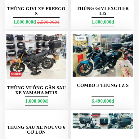
NGHE
THÙNG GIVI EXCITER
THÙNG GIVI XE FREEGO
GẮN
135
S
MŨ
1,800,000đ
1,800,000đ
2,500,000đ
BẢO
HIỂM
BỘ
VÁ
XE
STOP
AND
GO
PHỤ
COMBO 3 THÙNG FZ S
THÙNG VUÔNG GẮN SAU
KIỆN
XE YAMAHA MT15
MOTOWOLF
1,600,000đ
6,490,000đ
KẸP
ĐIỆN
THOẠI
XE
THÙNG SAU XE NOUVO 6
CỠ LỚN
MÁY