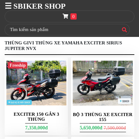
☰ SBIKER SHOP
SBIKER
SHOP
0
TRANG
CHỦ
THÙNG GIVI THÙNG XE YAMAHA EXCITER SIRIUS
THÙNG
JUPITER NVX
GIVI
BAGA
Freeship
GIVI
HRX
NÓN
BẢO
HIỂM
FULLFACE
EXCITER 150 GẮN 3
BỘ 3 THÙNG XE EXCITER
BEN
THÙNG
155
NÂNG
XE
7,350,000đ
5,650,000đ
7,500,000đ
MOTO