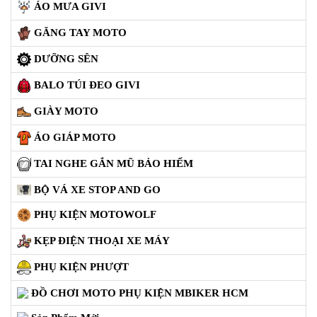
BAGA GIVI HRX
NÓN BẢO HIỂM FULLFACE
BEN NÂNG XE MOTO PKL
ĐỒ CHƠI PG1 PHỤ KIỆN YAMAHA PG-1
CẢNG GIVI ZR
ĐỒ CHƠI XE PHỤ KIỆN XSR 155
ÁO MƯA GIVI
GĂNG TAY MOTO
DƯỠNG SÊN
BALO TÚI ĐEO GIVI
GIÀY MOTO