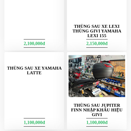
PHỤ
KIỆN
PHƯỢT
THÙNG SAU XE LEXI
ĐỒ
THÙNG GIVI YAMAHA
CHƠI
LEXI 155
MOTO
2,100,000đ
2,150,000đ
PHỤ
KIỆN
MBIKER
HCM
SẢN
PHẨM
MỚI
BLOG
PHƯỢT
THÙNG SAU JUPITER
THÙNG SAU XE YAMAHA
FINN NHẬP KHẨU HIỆU
LATTE
LIÊN
GIVI
HỆ
1,100,000đ
1,100,000đ
HƯỚNG