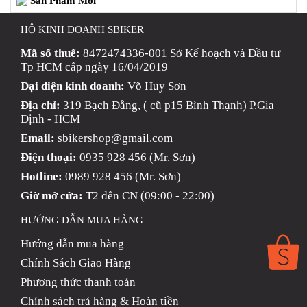
ÁO GIÁP MOTO
TAI NGHE GẮN MŨ BẢO HIỂM
BỘ VÁ XE STOP AND GO
PHỤ KIỆN MOTOWOLF
KẸP ĐIỆN THOẠI XE MÁY
PHỤ KIỆN PHƯỢT
ĐỒ CHƠI MOTO PHỤ KIỆN MBIKER HCM
Sản Phẩm Mới
HỘ KINH DOANH SBIKER
Mã số thuế:
8472474336-001 Sở Kế hoạch và Đầu tư
Tp HCM cấp ngày 16/04/2019
Đại diện kinh doanh:
Võ Huy Sơn
Địa chỉ:
319 Bạch Đằng, ( cũ p15 Bình Thạnh) P.Gia
Định - HCM