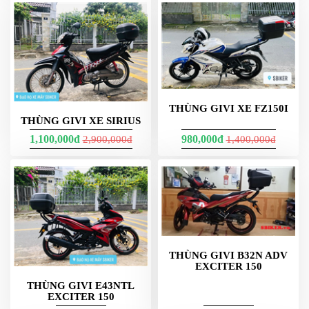
PKL
ĐỒ
CHƠI
PG1
PHỤ
KIỆN
YAMAHA
THÙNG GIVI XE FZ150I
PG-
THÙNG GIVI XE SIRIUS
1
1,100,000đ
980,000đ
2,900,000đ
1,400,000đ
CẢNG
GIVI
ZR
ĐỒ
CHƠI
XE
PHỤ
THÙNG GIVI B32N ADV
KIỆN
EXCITER 150
XSR
155
THÙNG GIVI E43NTL
EXCITER 150