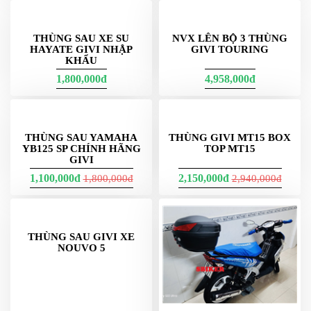
DẪN
MUA
HÀNG
THÙNG SAU XE SU
NVX LÊN BỘ 3 THÙNG
HAYATE GIVI NHẬP
GIVI TOURING
KHẨU
1,800,000đ
4,958,000đ
THÙNG SAU YAMAHA
THÙNG GIVI MT15 BOX
YB125 SP CHÍNH HÃNG
TOP MT15
GIVI
1,100,000đ
2,150,000đ
1,800,000đ
2,940,000đ
THÙNG SAU GIVI XE
NOUVO 5