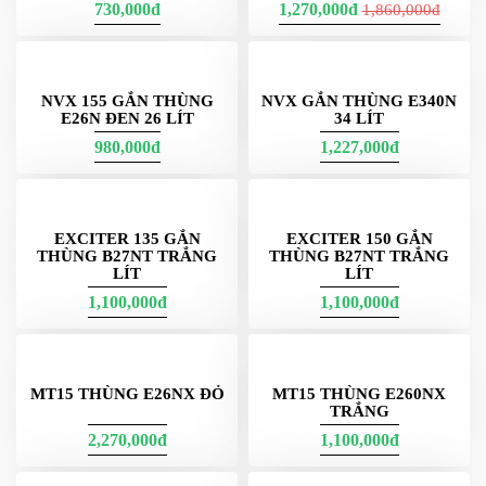
Freeship
HƯỚNG DẪN LẮP ĐẶT
THÙNG SAU XE NOUVO
THÙNG GIỮA EXCITER
LX
155
730,000đ
1,270,000đ
1,860,000đ
NVX GẮN THÙNG E340N
34 LÍT
NVX 155 GẮN THÙNG
E26N ĐEN 26 LÍT
980,000đ
1,227,000đ