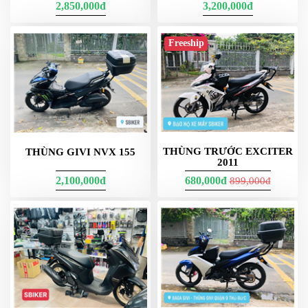
ÁO
2,850,000đ
3,200,000đ
MƯA
GIVI
Freeship
GĂNG
TAY
MOTO
DƯỠNG
SÊN
BALO
THÙNG TRƯỚC EXCITER
THÙNG GIVI NVX 155
TÚI
2011
ĐEO
2,100,000đ
680,000đ
899,000đ
GIVI
GIÀY
MOTO
ÁO
GIÁP
MOTO
TAI