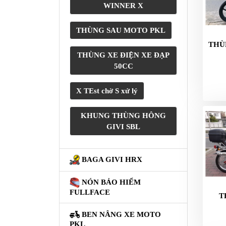
XE
WINNER X
PHỤ
KIỆN
THÙNG SAU MOTO PKL
XSR
THÙ
155
THÙNG XE ĐIỆN XE ĐẠP
50CC
ÁO
MƯA
GIVI
X TEst chờ S xử lý
GĂNG
KHUNG THÙNG HÔNG
TAY
GIVI SBL
MOTO
DƯỠNG
BAGA GIVI HRX
SÊN
NÓN BẢO HIỂM
BALO
FULLFACE
T
TÚI
ĐEO
BEN NÂNG XE MOTO
GIVI
PKL