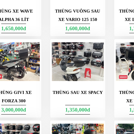
HÙNG XE WAVE
THÙNG VUÔNG SAU
THÙN
ALPHA 36 LÍT
XE VARIO 125 150
XE 
1,650,000đ
1,600,000đ
1
HÙNG GIVI XE
THÙNG SAU XE SPACY
THÙN
FORZA 300
XE 
3,000,000đ
1,350,000đ
1