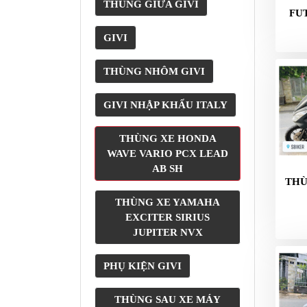
NÂNG
THÙNG GIỮA GIVI
FU
XE
MOTO
GIVI
PKL
THÙNG NHÔM GIVI
ĐỒ
CHƠI
GIVI NHẬP KHẨU ITALY
PG1
PHỤ
THÙNG XE HONDA
KIỆN
WAVE VARIO PCX LEAD
YAMAHA
AB SH
PG-
THÙ
1
THÙNG XE YAMAHA
CẢNG
EXCITER SIRIUS
GIVI
JUPITER NVX
ZR
PHỤ KIỆN GIVI
ĐỒ
CHƠI
THÙNG SAU XE MÁY