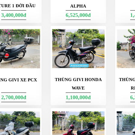
TURE 1 ĐỜI ĐẦU
ALPHA
3,400,000đ
6,525,000đ
1
THÙNG GIVI HONDA
THÙNG
NG GIVI XE PCX
WAVE
R
2,700,000đ
1,100,000đ
6