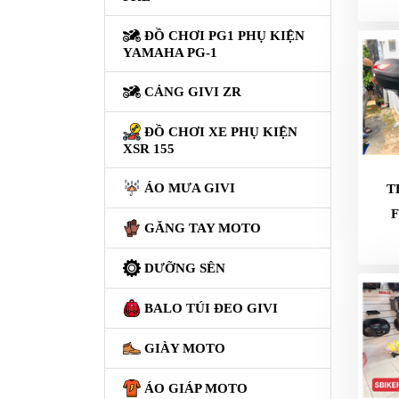
GIÀY
ĐỒ CHƠI PG1 PHỤ KIỆN
MOTO
YAMAHA PG-1
ÁO
CẢNG GIVI ZR
GIÁP
MOTO
ĐỒ CHƠI XE PHỤ KIỆN
XSR 155
TAI
NGHE
ÁO MƯA GIVI
T
GẮN
MŨ
GĂNG TAY MOTO
BẢO
HIỂM
DƯỠNG SÊN
BỘ
BALO TÚI ĐEO GIVI
VÁ
XE
GIÀY MOTO
STOP
AND
ÁO GIÁP MOTO