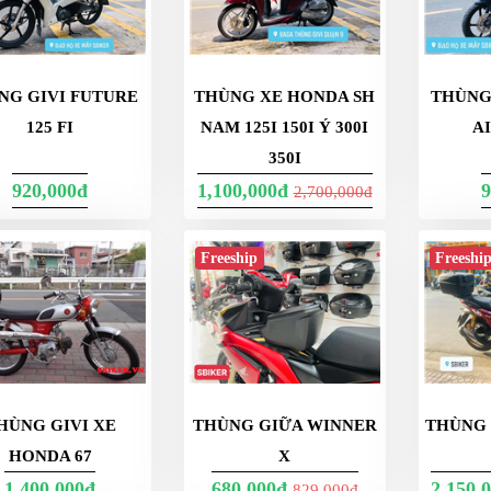
NG GIVI FUTURE
THÙNG XE HONDA SH
THÙNG 
125 FI
NAM 125I 150I Ý 300I
A
350I
920,000đ
1,100,000đ
9
2,700,000đ
Freeship
Freeshi
HÙNG GIVI XE
THÙNG GIỮA WINNER
THÙNG 
HONDA 67
X
1,400,000đ
680,000đ
2,150,
829,000đ