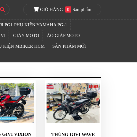
GIỎ HÀNG
0
Sản phẩm
I PG1 PHỤ KIỆN YAMAHA PG-1
IVI
GIÀY MOTO
ÁO GIÁP MOTO
Ụ KIỆN MBIKER HCM
SẢN PHẨM MỚI
 GIVI VIXION
THÙNG GIVI WAVE