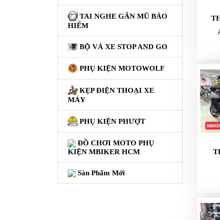
GO
TAI NGHE GẮN MŨ BẢO
T
PHỤ
HIỂM
KIỆN
MOTOWOLF
BỘ VÁ XE STOP AND GO
KẸP
PHỤ KIỆN MOTOWOLF
ĐIỆN
THOẠI
KẸP ĐIỆN THOẠI XE
XE
MÁY
MÁY
PHỤ KIỆN PHƯỢT
PHỤ
KIỆN
ĐỒ CHƠI MOTO PHỤ
PHƯỢT
T
KIỆN MBIKER HCM
ĐỒ
Sản Phẩm Mới
CHƠI
MOTO
PHỤ
KIỆN