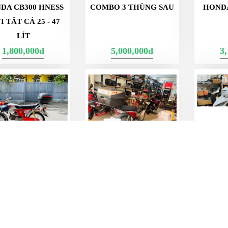
DA CB300 HNESS
COMBO 3 THÙNG SAU
HONDA
I TẤT CẢ 25 - 47
LÍT
1,800,000đ
5,000,000đ
3
NG SAU XE MÁY
THÙNG SAU WAVE S
THÙNG 
HONDA 68
100
110 GI
1,100,000đ
1,400,000đ
1,425,