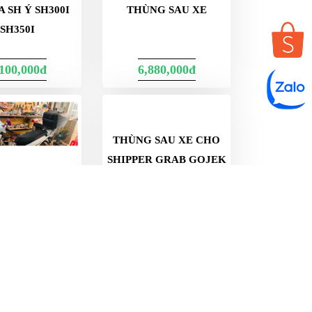
 SH Ý SH300I
THÙNG SAU XE
SH350I
,100,000đ
6,880,000đ
SAU WAVE RSX
THÙNG SAU XE CHO
VI NHẬP KHẨU
SHIPPER GRAB GOJEK
GIAO HÀNG
000đ
920,000đ
2,150,000đ
1,800,000đ