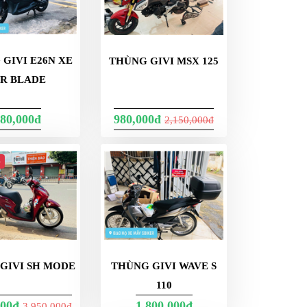
GIVI E26N XE
THÙNG GIVI MSX 125
IR BLADE
80,000đ
980,000đ
2,150,000đ
p
THÙNG GIVI WAVE S
GIVI SH MODE
110
000đ
1,800,000đ
3,950,000đ