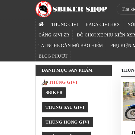
SBIKER
SHOP
THÙNG GIVI
BAGA GIVI HRX
NÓ
TRANG
CẢNG GIVI ZR
ĐỒ CHƠI XE PHỤ KIỆN XSR
CHỦ
TAI NGHE GẮN MŨ BẢO HIỂM
PHỤ KIỆN
THÙNG
BLOG PHƯỢT
GIVI
DANH MỤC SẢN PHẨM
THÙNG
BAGA
GIVI
THÙNG GIVI
HRX
SBIKER
NÓN
BẢO
THÙNG SAU GIVI
HIỂM
FULLFACE
THÙNG HÔNG GIVI
BEN
T