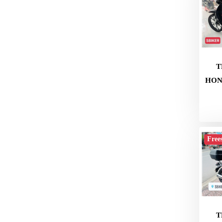
MBIKER
HCM
SẢN
PHẨM
MỚI
T
BLOG
HON
PHƯỢT
LIÊN
HỆ
Free
HƯỚNG
DẪN
MUA
HÀNG
T