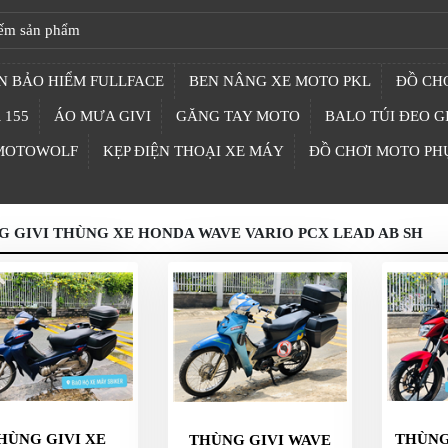
N BẢO HIỂM FULLFACE
BEN NÂNG XE MOTO PKL
ĐỒ CHƠ
 155
ÁO MƯA GIVI
GĂNG TAY MOTO
BALO TÚI ĐEO G
 MOTOWOLF
KẸP ĐIỆN THOẠI XE MÁY
ĐỒ CHƠI MOTO PH
 GIVI THÙNG XE HONDA WAVE VARIO PCX LEAD AB SH
HÙNG GIVI XE
THÙNG
THÙNG GIVI WAVE