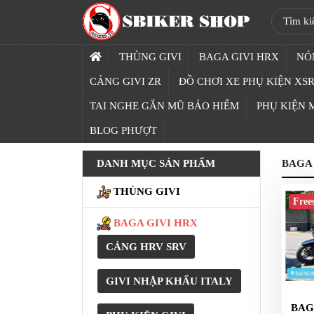
SBIKER
SHOP
THÙNG GIVI
BAGA GIVI HRX
NÓ
TRANG
CẢNG GIVI ZR
ĐỒ CHƠI XE PHỤ KIỆN XSR
CHỦ
TAI NGHE GẮN MŨ BẢO HIỂM
PHỤ KIỆN
THÙNG
BLOG PHƯỢT
GIVI
DANH MỤC SẢN PHẨM
BAGA
BAGA
GIVI
THÙNG GIVI
HRX
Free
BAGA GIVI HRX
NÓN
BẢO
CẢNG HRV SRV
HIỂM
FULLFACE
GIVI NHẬP KHẨU ITALY
BEN
BAG