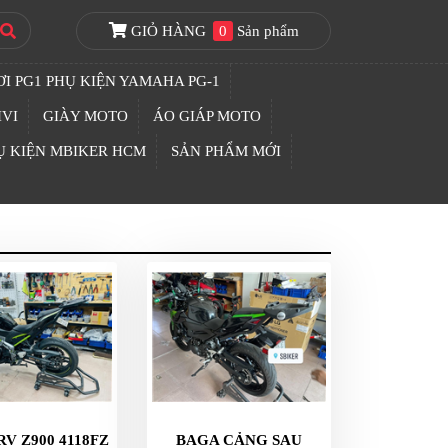
GIỎ HÀNG
0
Sản phẩm
I PG1 PHỤ KIỆN YAMAHA PG-1
IVI
GIÀY MOTO
ÁO GIÁP MOTO
Ụ KIỆN MBIKER HCM
SẢN PHẨM MỚI
RV Z900 4118FZ
BAGA CẢNG SAU