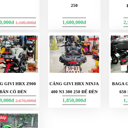
250
00,000đ
1,600,000đ
2
1,100,000đ
G GIVI HRX Z900
CẢNG GIVI HRX NINJA
BAGA G
BẢN CÓ ĐÈN
400 N3 300 250 ĐẾ ĐÈN
650
99,000đ
1,850,000đ
1
2,670,000đ
ship