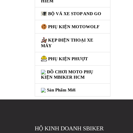
HIỂM
GIÀY
BỘ VÁ XE STOP AND GO
MOTO
PHỤ KIỆN MOTOWOLF
ÁO
GIÁP
KẸP ĐIỆN THOẠI XE
MOTO
MÁY
TAI
PHỤ KIỆN PHƯỢT
NGHE
GẮN
ĐỒ CHƠI MOTO PHỤ
MŨ
KIỆN MBIKER HCM
BẢO
HIỂM
Sản Phẩm Mới
BỘ
VÁ
XE
STOP
AND
HỘ KINH DOANH SBIKER