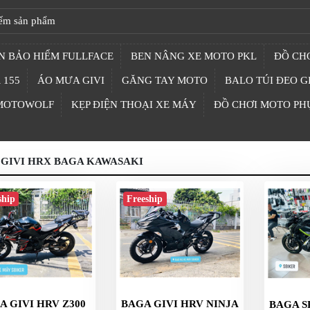
N BẢO HIỂM FULLFACE
BEN NÂNG XE MOTO PKL
ĐỒ CHƠ
 155
ÁO MƯA GIVI
GĂNG TAY MOTO
BALO TÚI ĐEO G
 MOTOWOLF
KẸP ĐIỆN THOẠI XE MÁY
ĐỒ CHƠI MOTO PH
 GIVI HRX BAGA KAWASAKI
ship
Freeship
A GIVI HRV Z300
BAGA GIVI HRV NINJA
BAGA S