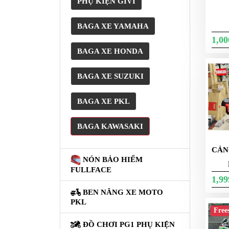
PHỤ KIỆN GIVI
NÂNG
XE
BAGA XE YAMAHA
MOTO
PKL
1,0
BAGA XE HONDA
ĐỒ
CHƠI
BAGA XE SUZUKI
PG1
PHỤ
BAGA XE PKL
KIỆN
YAMAHA
BAGA KAWASAKI
PG-
1
CẢN
NÓN BẢO HIỂM
CẢNG
FULLFACE
GIVI
1,9
ZR
BEN NÂNG XE MOTO
PKL
ĐỒ
Free
CHƠI
ĐỒ CHƠI PG1 PHỤ KIỆN