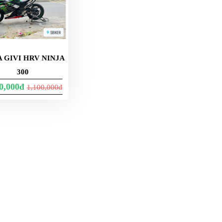
 GIVI HRV NINJA
300
50,000đ
1,100,000đ