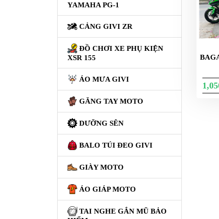
XE
YAMAHA PG-1
PHỤ
KIỆN
CẢNG GIVI ZR
XSR
155
ĐỒ CHƠI XE PHỤ KIỆN
BAGA
XSR 155
ÁO
MƯA
ÁO MƯA GIVI
1,0
GIVI
GĂNG TAY MOTO
GĂNG
TAY
DƯỠNG SÊN
MOTO
BALO TÚI ĐEO GIVI
DƯỠNG
SÊN
GIÀY MOTO
BALO
ÁO GIÁP MOTO
TÚI
ĐEO
TAI NGHE GẮN MŨ BẢO
GIVI