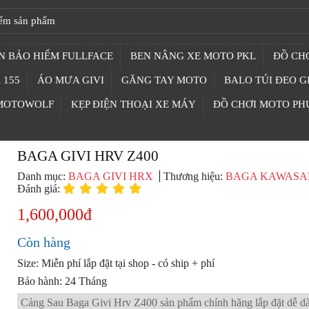
N BẢO HIỂM FULLFACE
BEN NÂNG XE MOTO PKL
ĐỒ CHƠ
 155
ÁO MƯA GIVI
GĂNG TAY MOTO
BALO TÚI ĐEO G
 MOTOWOLF
KẸP ĐIỆN THOẠI XE MÁY
ĐỒ CHƠI MOTO PH
BAGA GIVI HRV Z400
Danh mục:
BAGA GIVI HRX
Thương hiệu:
BAGA KAWASA
Đánh giá:
1,600,000đ
Còn hàng
Size: Miễn phí lắp đặt tại shop - có ship + phí
Bảo hành: 24 Tháng
Cảng Sau Baga Givi Hrv Z400 sản phẩm chính hãng lắp đặt dễ d