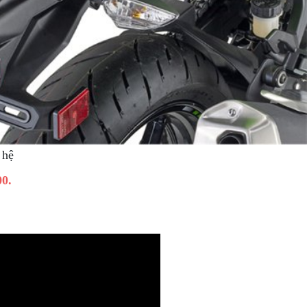
 hệ
00.