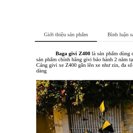
NÂNG
XE
MOTO
PKL
Giới thiệu sản phẩm
Bình luận 
ĐỒ
CHƠI
PG1
Baga givi Z400
là sản phẩm dùng đ
PHỤ
sản phẩm chính hãng givi bảo hành 2 năm tạ
KIỆN
Cảng givi xe Z400 gắn lên xe như zin, đa số
YAMAHA
dàng
PG-
1
CẢNG
GIVI
ZR
ĐỒ
CHƠI