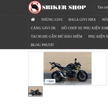
SBIKER
SHOP
THÙNG GIVI
BAGA GIVI HRX
NÓ
TRANG
CẢNG GIVI ZR
ĐỒ CHƠI XE PHỤ KIỆN XSR
CHỦ
TAI NGHE GẮN MŨ BẢO HIỂM
PHỤ KIỆN
THÙNG
BLOG PHƯỢT
GIVI
BAGA
GIVI
HRX
NÓN
BẢO
HIỂM
FULLFACE
BEN