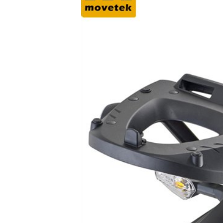
MBIKER
HCM
SẢN
PHẨM
MỚI
BLOG
PHƯỢT
LIÊN
HỆ
HƯỚNG
DẪN
MUA
HÀNG