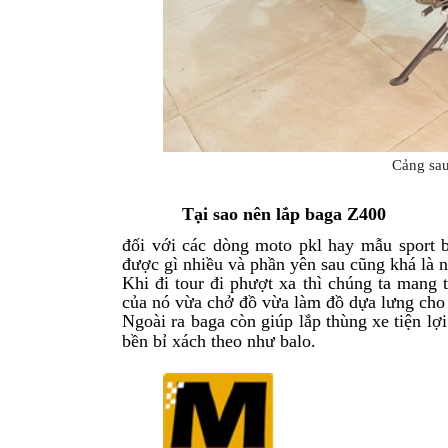
GO
PHỤ
KIỆN
MOTOWOLF
KẸP
ĐIỆN
Cảng sau
THOẠI
XE
Tại sao nên lắp baga Z400
MÁY
đối với các dòng moto pkl hay mẫu sport b
PHỤ
được gì nhiều và phần yên sau cũng khá là n
KIỆN
Khi đi tour đi phượt xa thì chúng ta mang 
của nó vừa chở đồ vừa làm đồ dựa lưng cho 
PHƯỢT
Ngoài ra baga còn giúp lắp thùng xe tiện lợ
bền bỉ xách theo như balo.
ĐỒ
CHƠI
MOTO
PHỤ
KIỆN