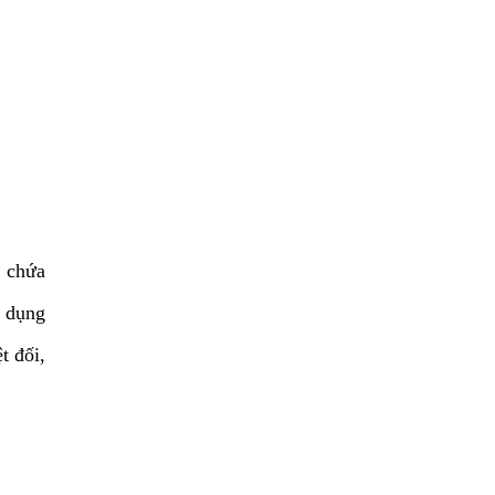
g chứa
c dụng
t đối,