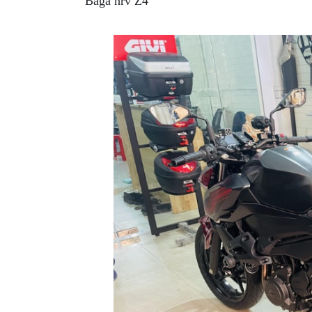
Baga hrv Z4
GIÀY
MOTO
ÁO
GIÁP
MOTO
TAI
NGHE
GẮN
MŨ
BẢO
HIỂM
BỘ
VÁ
XE
STOP
AND