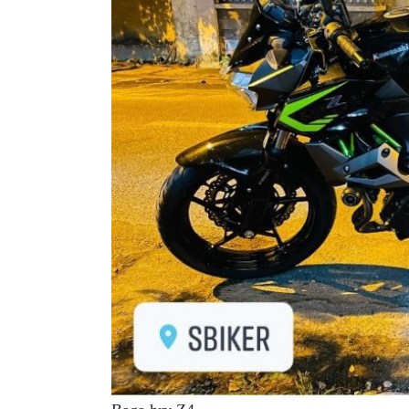
XE
PHỤ
KIỆN
XSR
155
ÁO
MƯA
GIVI
GĂNG
TAY
MOTO
DƯỠNG
SÊN
BALO
TÚI
ĐEO
GIVI